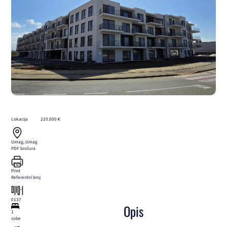
Lokacija
210.000 €
Umag, Umag
PDF brošura
Print
Referentni broj
0137
Opis
1
sobe