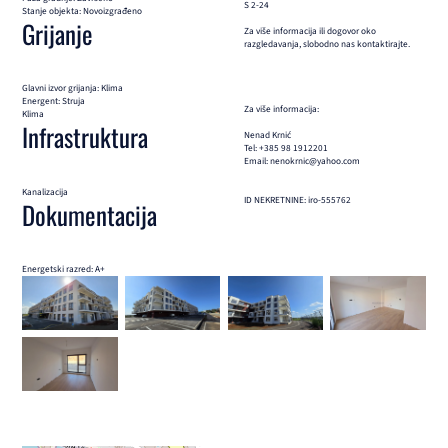
S 2-24
Stanje objekta: Novoizgrađeno
Grijanje
Za više informacija ili dogovor oko
razgledavanja, slobodno nas kontaktirajte.
Glavni izvor grijanja: Klima
Energent: Struja
Za više informacija:
Klima
Infrastruktura
Nenad Krnić
Tel: +385 98 1912201
Email: nenokrnic@yahoo.com
Kanalizacija
ID NEKRETNINE: iro-555762
Dokumentacija
Energetski razred: A+