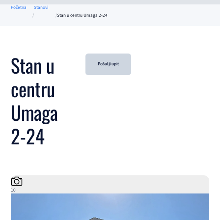
Početna
Stanovi
Stan u centru Umaga 2-24
Stan u
Pošalji upit
centru
Umaga
2-24
10