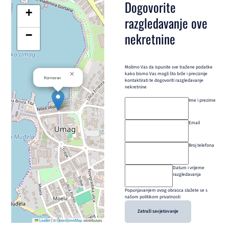
Dogovorite
+
razgledavanje ove
−
nekretnine
Molimo Vas da ispunite sve tražene podatke
×
kako bismo Vas mogli što brže i preciznije
Kormoran
kontaktirati te dogovoriti razgledavanje
nekretnine
Ime i prezime
Email
Broj telefona
Datum i vrijeme
razgledavanja
Popunjavanjem ovog obrasca slažete se s
našom politikom privatnosti
Zatraži savjetovanje
Leaflet
|
©
OpenStreetMap
contributors