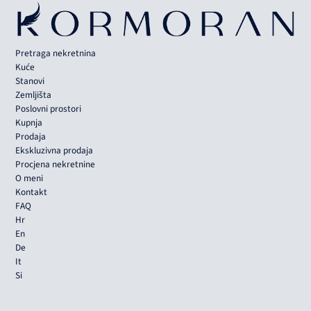
Pretraga nekretnina
Kuće
Stanovi
Zemljišta
Poslovni prostori
Kupnja
Prodaja
Ekskluzivna prodaja
Procjena nekretnine
O meni
Kontakt
FAQ
Hr
En
De
It
Si