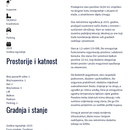
1
Prodajemo stan površine 54,94 m2 smješten
kupaone
na drugom katu novogradnje s ukupno tri
etaže, u atraktivnom dijelu Umaga.
54,94m2
Ova nekretnina izgrađena je 2025. godine,
kvadratura
pružajući suvremeni način života u mirnom i
sunčanom okruženju. Stan se nalazi na
izuzetno poželjnoj lokaciji, idealnoj za one koji
1
traže kombinaciju blizine svih gradskih
Parking
sadržaja i privatnosti.
2025
Stan je 1,5-sobni (1S+DB), što omogućuje
Godina izgradnje
funkcionalnu organizaciju prostora i udobnost
boravka. Dio stana čini i prostrani balkon
Prostorije i katnost
površine 10 m2, koji dodatno obogaćuje
životni prostor i pruža mogućnost opuštanja
na otvorenom.
Od dodatnih pogodnosti, stan raspolaže
Broj spavaćih soba: 1
podrumom, dizalom i parkiralištem, što
Broj kupaonica: 1
osigurava praktičnost i dodatnu vrijednost
Kat: 2
svakodnevnom životu. Grijanje je na struju, a
Broj katova: 3
ugrađen je i klima uređaj, čime je omogućena
Lift
ugodna temperatura tijekom cijele godine.
Balkon
Posebno treba istaknuti mirnu lokaciju i vrlo
Podrum
sunčanu orijentaciju ovog stana, što ga čini
Parking: 1
izuzetno privlačnim za različite profile kupaca.
Gradnja i stanje
Umag je poznat po svojoj razvijenoj
infrastrukturi, blizini mora i brojnim
sadržajima, što ovu nekretninu dodatno
izdvaja na tržištu.
Godina izgradnje: 2025
Faza gradnje: Završeno