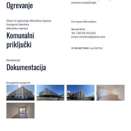
Ogrevanje
prosimo kontaktirajte.
Glavni vir ogrevanja: Klimatska naprava
For more information:
Energenti: Elektrika
Klimatska naprava
Nenad Krnić
Komunalni
Tel: +385 98 1912201
Email: nenokrnic@yahoo.com
priključki
ID NEKRETNINE: iro-555762
Kanalizacija
Dokumentacija
Energetski razred: A+