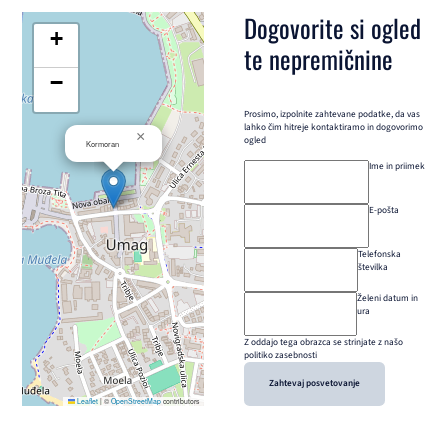
Dogovorite si ogled
+
te nepremičnine
−
Prosimo, izpolnite zahtevane podatke, da vas
lahko čim hitreje kontaktiramo in dogovorimo
×
ogled
Kormoran
Ime in priimek
E-pošta
Telefonska
številka
Želeni datum in
ura
Z oddajo tega obrazca se strinjate z našo
politiko zasebnosti
Zahtevaj posvetovanje
Leaflet
|
©
OpenStreetMap
contributors