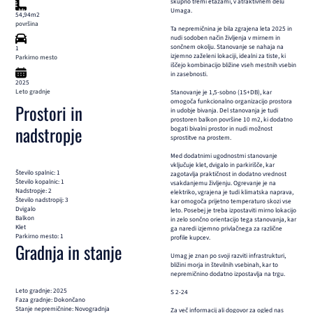
skupno tremi etažami, v atraktivnem delu
Umaga.
54,94m2
površina
Ta nepremičnina je bila zgrajena leta 2025 in
nudi sodoben način življenja v mirnem in
sončnem okolju. Stanovanje se nahaja na
1
izjemno zaželeni lokaciji, idealni za tiste, ki
Parkirno mesto
iščejo kombinacijo bližine vseh mestnih vsebin
in zasebnosti.
2025
Leto gradnje
Stanovanje je 1,5-sobno (1S+DB), kar
omogoča funkcionalno organizacijo prostora
Prostori in
in udobje bivanja. Del stanovanja je tudi
prostoren balkon površine 10 m2, ki dodatno
nadstropje
bogati bivalni prostor in nudi možnost
sprostitve na prostem.
Med dodatnimi ugodnostmi stanovanje
vključuje klet, dvigalo in parkirišče, kar
Število spalnic: 1
zagotavlja praktičnost in dodatno vrednost
Število kopalnic: 1
vsakdanjemu življenju. Ogrevanje je na
Nadstropje: 2
elektriko, vgrajena je tudi klimatska naprava,
Število nadstropij: 3
kar omogoča prijetno temperaturo skozi vse
Dvigalo
leto. Posebej je treba izpostaviti mirno lokacijo
Balkon
in zelo sončno orientacijo tega stanovanja, kar
Klet
ga naredi izjemno privlačnega za različne
Parkirno mesto: 1
profile kupcev.
Gradnja in stanje
Umag je znan po svoji razviti infrastrukturi,
bližini morja in številnih vsebinah, kar to
nepremičnino dodatno izpostavlja na trgu.
Leto gradnje: 2025
S 2-24
Faza gradnje: Dokončano
Stanje nepremičnine: Novogradnja
Za več informacij ali dogovor za ogled nas