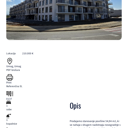
Lokacija
210.000 €
Umag, Umag
PDF brošura
Print
Referenčna št.
0137
Opis
1
sobe
1
Prodajamo stanovanje površine 54,94 m2, ki
kopalnice
se nahaja v drugem nadstropju novogradnje s