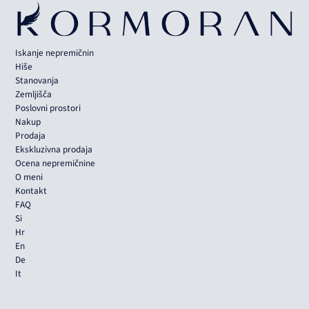
Iskanje nepremičnin
Hiše
Stanovanja
Zemljišča
Poslovni prostori
Nakup
Prodaja
Ekskluzivna prodaja
Ocena nepremičnine
O meni
Kontakt
FAQ
Si
Hr
En
De
It