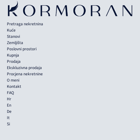
Pretraga nekretnina
Kuće
Stanovi
Zemljišta
Poslovni prostori
Kupnja
Prodaja
Ekskluzivna prodaja
Procjena nekretnine
O meni
Kontakt
FAQ
Hr
En
De
It
Si