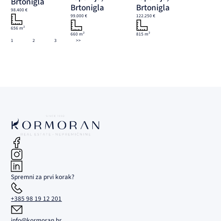
Brtonigla
Brtonigla
Brtonigla
98.400 €
99.000 €
122.250 €
656 m²
660 m²
815 m²
1
2
3
>>
Spremni za prvi korak?
+385 98 19 12 201
info@kormoran.hr