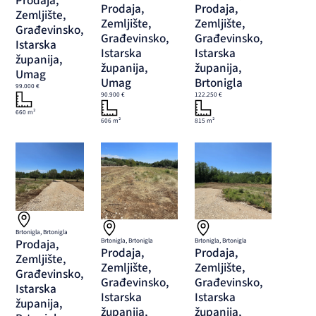
Prodaja,
Prodaja,
Prodaja,
Zemljište,
Zemljište,
Zemljište,
Građevinsko,
Građevinsko,
Građevinsko,
Istarska
Istarska
Istarska
županija,
županija,
županija,
Umag
Umag
Brtonigla
99.000 €
90.900 €
122.250 €
660 m²
606 m²
815 m²
Brtonigla, Brtonigla
Prodaja,
Brtonigla, Brtonigla
Brtonigla, Brtonigla
Prodaja,
Prodaja,
Zemljište,
Zemljište,
Zemljište,
Građevinsko,
Građevinsko,
Građevinsko,
Istarska
Istarska
Istarska
županija,
županija,
županija,