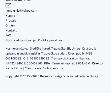
nenokrnic@yahoo.com
Kupnja
Prodaja
O meni
Kontakt
FAQ
Opći uvjeti poslovanja
|
Politika privatnosti
Kormoran d.o.o. | Sjedište i ured: Trgovačka 5B, Umag | Društvo je
upisano u sudski registar Trgovačkog suda u Rijeci pod br. MBS
040108082 | OIB: 02980639082 | Transakcijski račun i banka:
HR4224840081100459161, RBA | Temeljni kapital: 2.654,46 € | Direktor:
Nenad Krnić | Član uprave: Slobodan Krnić
Copyright © 2025 - 2026 Kormoran – Agencija za nekretnine Umag