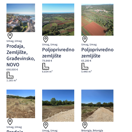
Umag, Umag
Prodaja,
Umag, Umag
Umag, Umag
Poljoprivredno
Poljoprivredno
Zemljište,
zemljište
zemljište
Građevinsko,
79.848 €
65.280 €
NOVO
690.000 €
6.654 m²
5.440 m²
1.185 m²
Umag, Umag
Umag, Umag
Brtonigla, Brtonigla