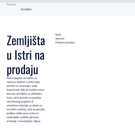
Početna
Zemljišta
Zemljišta
Kuće
Stanovi
Poslovni prostori
u Istri na
prodaju
Kad kupujete zemljište, vi
zapravo ulažete u potencijal,
prostor za stvaranje i viziju
budućnosti. Bilo da tražite mirnu
lokaciju zemljišta za obiteljsku
kuću, veću parcelu za gradnju
stambenog projekta ili
atraktivnu lokaciju uz obalu za
turistički sadržaj, naša je ponuda
pažljivo oblikovana kako bi
zadovoljila različite planove,
ambicije i investicijske ciljeve.