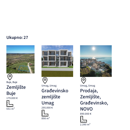
Ukupno: 27
Buje, Buje
Zemljište
Umag, Umag
Umag, Umag
Građevinsko
Prodaja,
Buje
zemljište
Zemljište,
179.000 €
Umag
Građevinsko,
NOVO
295.000 €
551 m²
890.000 €
898 m²
2.390 m²