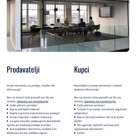
Prodavatelji
Kupci
Imate nekretninu za prodaju i tražite više
Razmišljate o kupnji nekretnine i trebate
informacija?
dodatne informacije?
Ako na stranici niste pronašli sve što vas
Ako na stranici niste pronašli sve što vas
zanima,
slobodno me kontaktirajte
.
zanima,
slobodno me kontaktirajte
.
Zašto plaćam proviziju?
Zašto plaćam proviziju?
Koji su vaši tipični klijenti?
Trebam li za kupnju nekretnine angažirati
Dajete li jamstva kod ekskluzivne prodaje?
odvjetnika?
Imate li iskustva s velikim tvrtkama?
Koji će biti moji troškovi i tko ih je dužan
U kojem trenutku potpisujemo posrednički
platiti?
ugovor, pri realizaciji prodaje ili ranije?
Što agencije najčešće sakrivaju kod
Kad pogledate nekretninu, možete li mi
oglašavanja nekretnine?
telefonski reći bar približnu cijenu?
Zašto?