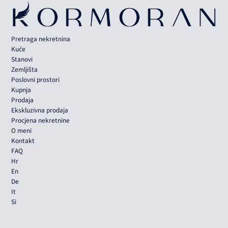
Pretraga nekretnina
Kuće
Stanovi
Zemljišta
Poslovni prostori
Kupnja
Prodaja
Ekskluzivna prodaja
Procjena nekretnine
O meni
Kontakt
FAQ
Hr
En
De
It
Si