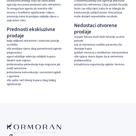
Ekskluzivna prodaja znači da samo jedna
U otvorenoj prodaji više agencija pokušava
agencija ima pravo prodavati vašu nekretninu.
prodati istu nekretninu. Cilj je prodati što prije,
To omogućava agentu da investira više
često i po nižoj cijeni, kako bi se izbjeglo da
resursa u kvalitetno oglašavanje i ciljanu
konkurencija zaključi posao. Ovaj pristup
promociju kako bi postigao najbolju cijenu u
može donijeti nepredvidive rezultate.
najkraćem roku.
Nedostaci otvorene
Prednosti ekskluzivne
prodaje
prodaje
manjak fokusa znači duže čekanje na prve
bolja vidljivost nekretnine i istaknute pozicije
ponude
na tržištu
ista se nekretnina različito prezentira što
viša prodajna cijena zbog posvećenosti agenta
zbunjuje kupca
pregovorima
gubitak vremena s neodlučnim interesentima
agent odrađuje selekciju ozbiljnih kupaca
više oglasa stvara dojam da je nekretnina
štedeći vaše vrijeme
problematična
profesionalna prezentacija koja osigurava jak
komplicirana organizacija ogleda i termina
imidž nekretnine
jednostavna komunikacija i samostalni ogledi
s agentom
više upita i veći doseg kupaca zbog boljeg
oglašavanja