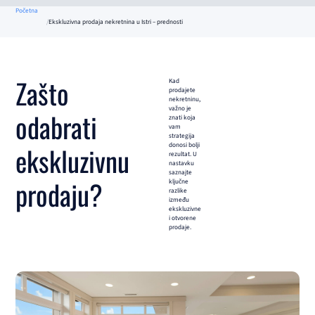
Početna
Ekskluzivna prodaja nekretnina u Istri – prednosti
Zašto
Kad
prodajete
nekretninu,
važno je
odabrati
znati koja
vam
strategija
donosi bolji
ekskluzivnu
rezultat. U
nastavku
saznajte
prodaju?
ključne
razlike
između
ekskluzivne
i otvorene
prodaje.