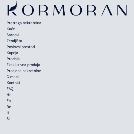
Pretraga nekretnina
Kuće
Stanovi
Zemljišta
Poslovni prostori
Kupnja
Prodaja
Ekskluzivna prodaja
Procjena nekretnine
O meni
Kontakt
FAQ
Hr
En
De
It
Si