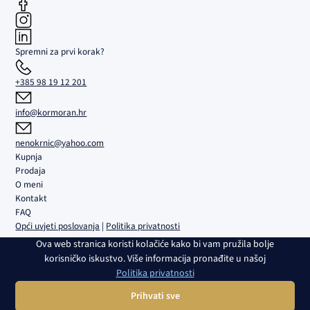
Spremni za prvi korak?
+385 98 19 12 201
info@kormoran.hr
nenokrnic@yahoo.com
Kupnja
Prodaja
O meni
Kontakt
FAQ
Opći uvjeti poslovanja
|
Politika privatnosti
Ova web stranica koristi kolačiće kako bi vam pružila bolje
Kormoran d.o.o. | Sjedište i ured: Trgovačka 5B, Umag | Društvo je
korisničko iskustvo. Više informacija pronađite u našoj
upisano u sudski registar Trgovačkog suda u Rijeci pod br. MBS
Politika privatnosti
040108082 | OIB: 02980639082 | Transakcijski račun i banka:
HR4224840081100459161, RBA | Temeljni kapital: 2.654,46 € | Direktor:
Prihvati sve
Nenad Krnić | Član uprave: Slobodan Krnić