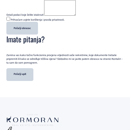
Ostali podaci koje želite istaknuti
Prihvaćam uvjete korištenja i pravila privatnosti.
Pošalji obrazac
Imate pitanja?
Zanima vas kako točno funkcionira procjena vrijednosti vaše nekretnine, koje dokumente trebate
pripremiti ili kako se određuje tržišna cijena? Slobodno mi se javite putem obrasca na stranici Kontakt –
tu sam da vam pomognem.
Pošalji upit