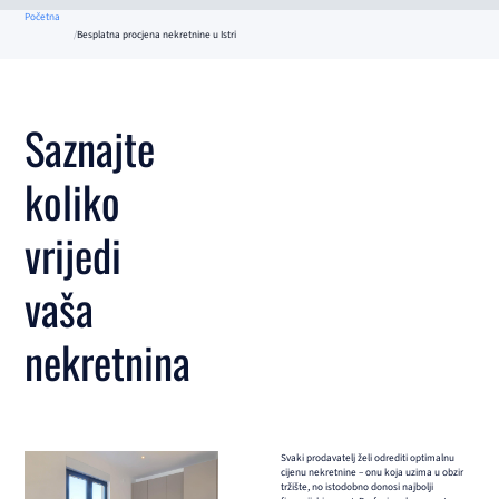
Početna
Besplatna procjena nekretnine u Istri
Saznajte
koliko
vrijedi
vaša
nekretnina
Svaki prodavatelj želi odrediti optimalnu
cijenu nekretnine – onu koja uzima u obzir
tržište, no istodobno donosi najbolji