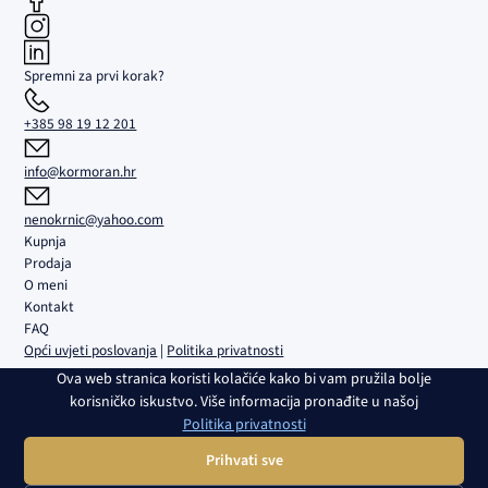
Spremni za prvi korak?
+385 98 19 12 201
info@kormoran.hr
nenokrnic@yahoo.com
Kupnja
Prodaja
O meni
Kontakt
FAQ
Opći uvjeti poslovanja
|
Politika privatnosti
Ova web stranica koristi kolačiće kako bi vam pružila bolje
Kormoran d.o.o. | Sjedište i ured: Trgovačka 5B, Umag | Društvo je
korisničko iskustvo. Više informacija pronađite u našoj
upisano u sudski registar Trgovačkog suda u Rijeci pod br. MBS
Politika privatnosti
040108082 | OIB: 02980639082 | Transakcijski račun i banka:
HR4224840081100459161, RBA | Temeljni kapital: 2.654,46 € | Direktor:
Prihvati sve
Nenad Krnić | Član uprave: Slobodan Krnić