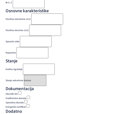
Br. k. č.
Osnovne karakteristike
Površina nekretnine (m2)
Površina okućnice (m2)
Spavaće sobe
Kupaonice
Stanje
Godina izgradnje
Stanje nekretnine
Dokumentacija
Vlasnički list
Građevinska dozvola
Uporabna dozvola
Energetski certifikat
Dodatno