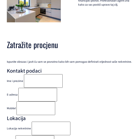
financijski povrat. Profesionalan agent zna
kako za vas postići upravo taj cilj.
Zatražite procjenu
Ispunite obrazac i javit ću vam se povratno kako bih vam pomogao definirati vrijednost vaše nekretnine.
Kontakt podaci
Ime i prezime
E-adresa
Mobitel
Lokacija
Lokacija nekretnine