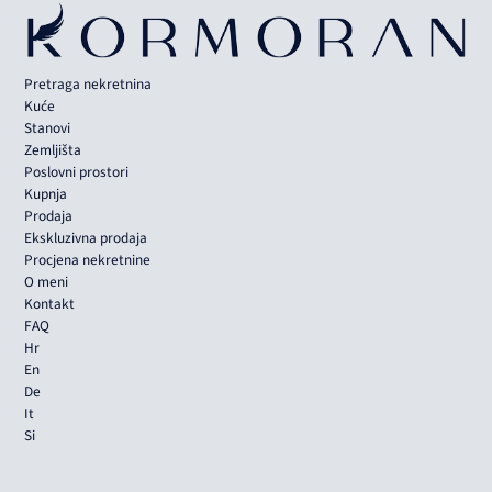
Pretraga nekretnina
Kuće
Stanovi
Zemljišta
Poslovni prostori
Kupnja
Prodaja
Ekskluzivna prodaja
Procjena nekretnine
O meni
Kontakt
FAQ
Hr
En
De
It
Si