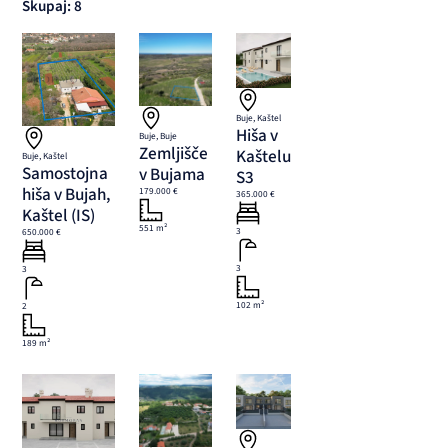
Skupaj: 8
Buje, Kaštel
Hiša v
Buje, Buje
Zemljišče
Kaštelu
Buje, Kaštel
Samostojna
v Bujama
S3
hiša v Bujah,
179.000 €
365.000 €
Kaštel (IS)
551 m²
3
650.000 €
3
3
102 m²
2
189 m²