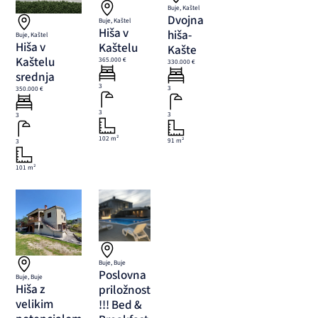
Buje, Kaštel
Dvojna
Buje, Kaštel
Hiša v
hiša-
Buje, Kaštel
Hiša v
Kaštelu
Kašte
Kaštelu
365.000 €
330.000 €
srednja
3
3
350.000 €
3
3
3
102 m²
91 m²
3
101 m²
Buje, Buje
Poslovna
Buje, Buje
Hiša z
priložnost
velikim
!!! Bed &