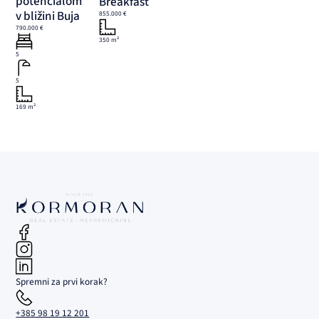
potencialom
Breakfast
v bližini Buja
855.000 €
790.000 €
350 m²
5
5
169 m²
Spremni za prvi korak?
+385 98 19 12 201