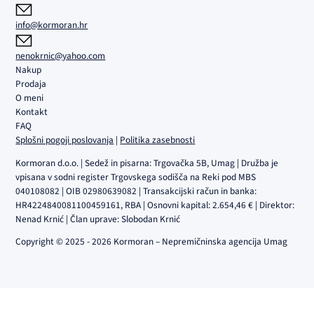
info@kormoran.hr
nenokrnic@yahoo.com
Nakup
Prodaja
O meni
Kontakt
FAQ
Splošni pogoji poslovanja
|
Politika zasebnosti
Kormoran d.o.o. | Sedež in pisarna: Trgovačka 5B, Umag | Družba je
vpisana v sodni register Trgovskega sodišča na Reki pod MBS
040108082 | OIB 02980639082 | Transakcijski račun in banka:
HR4224840081100459161, RBA | Osnovni kapital: 2.654,46 € | Direktor:
Nenad Krnić | Član uprave: Slobodan Krnić
Copyright © 2025 - 2026 Kormoran – Nepremičninska agencija Umag