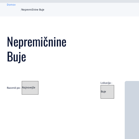
Domov
Nepremičnine Buje
Nepremičnine
Buje
Lokacija :
Razvrsti po :