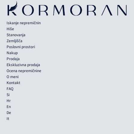
Iskanje nepremičnin
Hiše
Stanovanja
Zemljišča
Poslovni prostori
Nakup
Prodaja
Ekskluzivna prodaja
Ocena nepremičnine
O meni
Kontakt
FAQ
Si
Hr
En
De
It