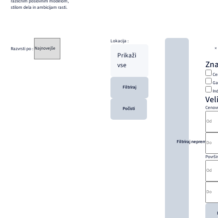
različnim poslovnim modelom,
stilom dela in ambicijam rasti.
Lokacija :
Razvrsti po :
×
Prikaži
Zna
vse
Ce
Ga
Filtriraj
In
Vel
Cenovn
Počisti
Filtriraj nepremičnine
Površi