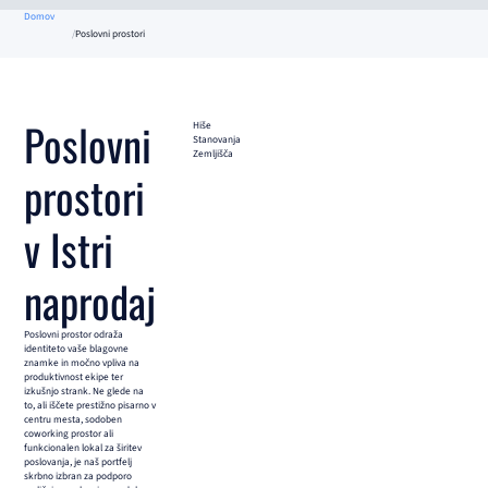
Domov
Poslovni prostori
Poslovni
Hiše
Stanovanja
Zemljišča
prostori
v Istri
naprodaj
Poslovni prostor odraža
identiteto vaše blagovne
znamke in močno vpliva na
produktivnost ekipe ter
izkušnjo strank. Ne glede na
to, ali iščete prestižno pisarno v
centru mesta, sodoben
coworking prostor ali
funkcionalen lokal za širitev
poslovanja, je naš portfelj
skrbno izbran za podporo