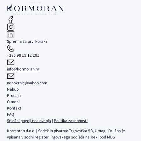
Spremni za prvi korak?
+385 98 19 12 201
info@kormoran.hr
nenokrnic@yahoo.com
Nakup
Prodaja
O meni
Kontakt
FAQ
Splošni pogoji poslovanja
|
Politika zasebnosti
Kormoran d.o.o. | Sedež in pisarna: Trgovačka 5B, Umag | Družba je
vpisana v sodni register Trgovskega sodišča na Reki pod MBS