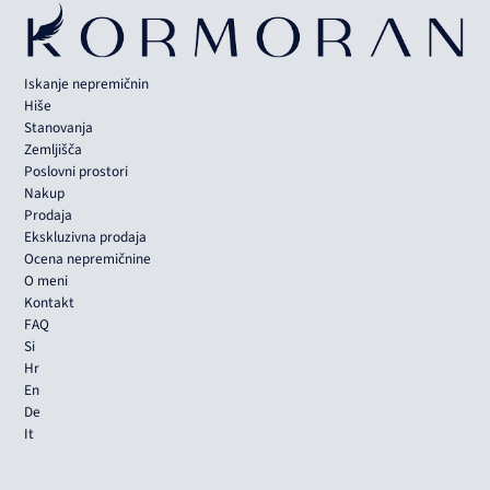
Iskanje nepremičnin
Hiše
Stanovanja
Zemljišča
Poslovni prostori
Nakup
Prodaja
Ekskluzivna prodaja
Ocena nepremičnine
O meni
Kontakt
FAQ
Si
Hr
En
De
It