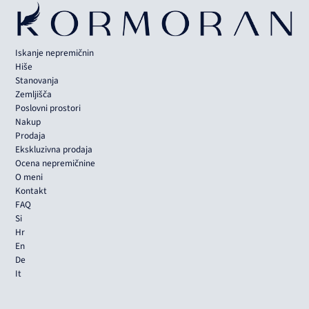
Iskanje nepremičnin
Hiše
Stanovanja
Zemljišča
Poslovni prostori
Nakup
Prodaja
Ekskluzivna prodaja
Ocena nepremičnine
O meni
Kontakt
FAQ
Si
Hr
En
De
It