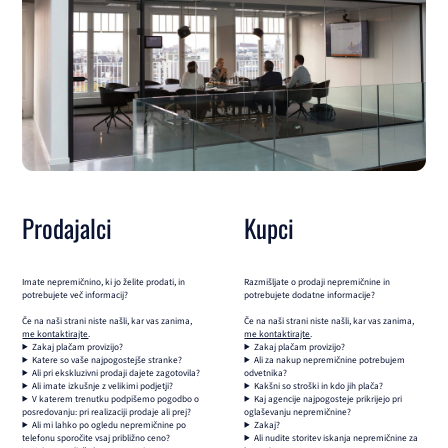
Prodajalci
Kupci
Imate nepremičnino, ki jo želite prodati, in
Razmišljate o prodaji nepremičnine in
potrebujete več informacij?
potrebujete dodatne informacije?
Če na naši strani niste našli, kar vas zanima,
Če na naši strani niste našli, kar vas zanima,
me kontaktirajte
.
me kontaktirajte
.
Zakaj plačam provizijo?
Zakaj plačam provizijo?
Katere so vaše najpogostejše stranke?
Ali za nakup nepremičnine potrebujem
Ali pri ekskluzivni prodaji dajete zagotovila?
odvetnika?
Ali imate izkušnje z velikimi podjetji?
Kakšni so stroški in kdo jih plača?
V katerem trenutku podpišemo pogodbo o
Kaj agencije najpogosteje prikrijejo pri
posredovanju: pri realizaciji prodaje ali prej?
oglaševanju nepremičnine?
Ali mi lahko po ogledu nepremičnine po
Zakaj?
telefonu sporočite vsaj približno ceno?
Ali nudite storitev iskanja nepremičnine za