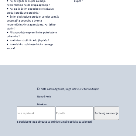
Kaj se zgodi, če kupca za mojo
kupca?
nepremičnino najde druga agencija?
Kaj pa če želim pogodbo o ekskluzivni
prodaji predčasno prekiniti?
Želim ekskluzivno prodajo, vendar sem že
podpisal/-a pogodbo z dvema
nepremičninskima agencijama. Kaj lahko
storim?
Ali za prodajo nepremičnine potrebujem
odvetnika?
Kakšni so stroški in kdo jih plača?
Kako lahko najhitreje dobim resnega
kupca?
Če niste našli odgovora, ki ga iščete,
me kontaktirajte
.
Nenad Krnić
Direktor
Zahtevaj svetovanje
Ime in priimek
E-pošta
S podpisom tega obrazca se strinjate z našo politiko zasebnosti