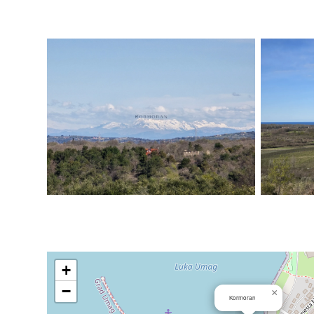
+
−
×
Kormoran