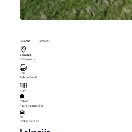
Lokacija
179.000 €
Buje, Buje
PDF brošura
Print
Referenčna št.
0147
551m2
Površina zemljišča
Ne
Dostopna cesta