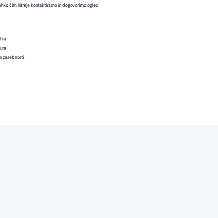
ahko čim hitreje kontaktiramo in dogovorimo ogled
ilka
 ura
ko zasebnosti