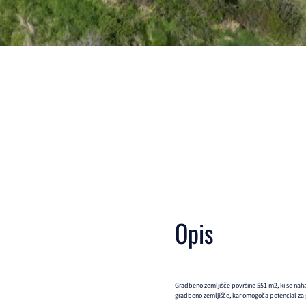
Opis
Gradbeno zemljišče površine 551 m2, ki se nahaja
gradbeno zemljišče, kar omogoča potencial za 