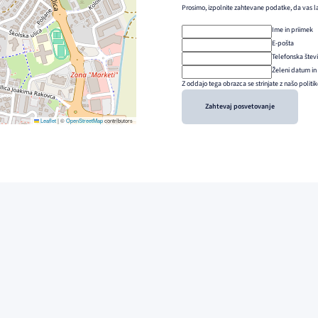
Prosimo, izpolnite zahtevane podatke, da vas l
Ime in priimek
E-pošta
Telefonska štev
Želeni datum in
Z oddajo tega obrazca se strinjate z našo politi
Zahtevaj posvetovanje
Leaflet
|
©
OpenStreetMap
contributors