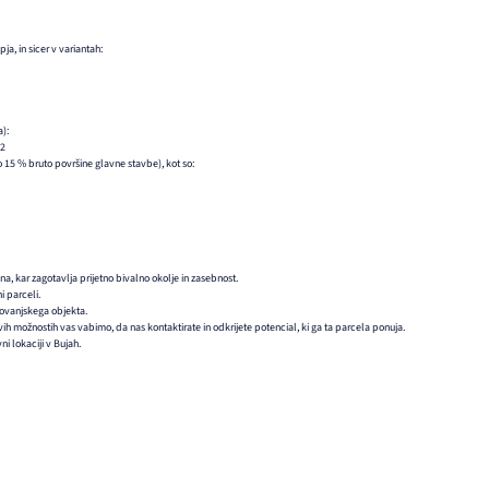
ja, in sicer v variantah:
a):
m2
o 15 % bruto površine glavne stavbe), kot so:
a, kar zagotavlja prijetno bivalno okolje in zasebnost.
i parceli.
novanjskega objekta.
ih možnostih vas vabimo, da nas kontaktirate in odkrijete potencial, ki ga ta parcela ponuja.
vni lokaciji v Bujah.