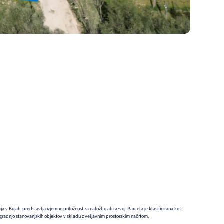
 v Bujah, predstavlja izjemno priložnost za naložbo ali razvoj. Parcela je klasificirana kot
gradnjo stanovanjskih objektov v skladu z veljavnim prostorskim načrtom.