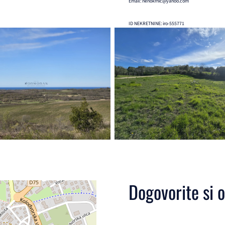
Email: nenokrnic@yahoo.com
ID NEKRETNINE: iro-555771
Dogovorite si 