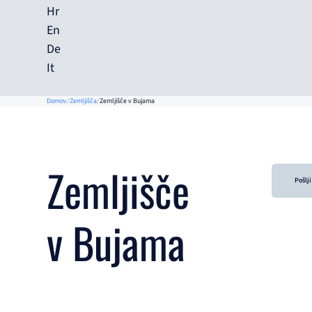
Hr
En
De
It
Domov
Zemljišča
Zemljišče v Bujama
Zemljišče
Pošlj
v Bujama