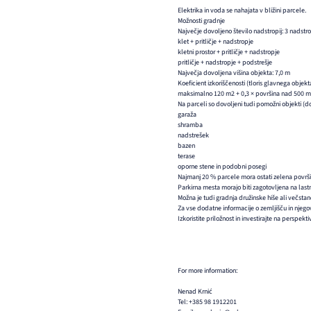
Elektrika in voda se nahajata v bližini parcele.
Možnosti gradnje
Največje dovoljeno število nadstropij: 3 nadstrop
klet + pritličje + nadstropje
kletni prostor + pritličje + nadstropje
pritličje + nadstropje + podstrešje
Največja dovoljena višina objekta: 7,0 m
Koeficient izkoriščenosti (tloris glavnega objekt
maksimalno 120 m2 + 0,3 × površina nad 500 
Na parceli so dovoljeni tudi pomožni objekti (d
garaža
shramba
nadstrešek
bazen
terase
oporne stene in podobni posegi
Najmanj 20 % parcele mora ostati zelena površin
Parkirna mesta morajo biti zagotovljena na lastn
Možna je tudi gradnja družinske hiše ali večsta
Za vse dodatne informacije o zemljišču in njegov
Izkoristite priložnost in investirajte na perspekti
For more information:
Nenad Krnić
Tel: +385 98 1912201