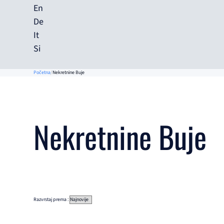
En
De
It
Si
Početna
Nekretnine Buje
Nekretnine Buje
Razvrstaj prema :