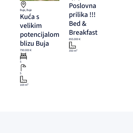
Poslovna
Buje, Buje
prilika !!!
Kuća s
Bed &
velikim
Breakfast
potencijalom
855.000 €
blizu Buja
790.000 €
350 m²
5
5
169 m²