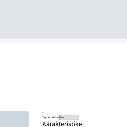
×
Tip nekretnine
Karakteristike