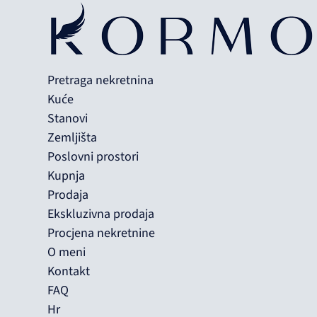
Pretraga nekretnina
Kuće
Stanovi
Zemljišta
Poslovni prostori
Kupnja
Prodaja
Ekskluzivna prodaja
Procjena nekretnine
O meni
Kontakt
FAQ
Hr