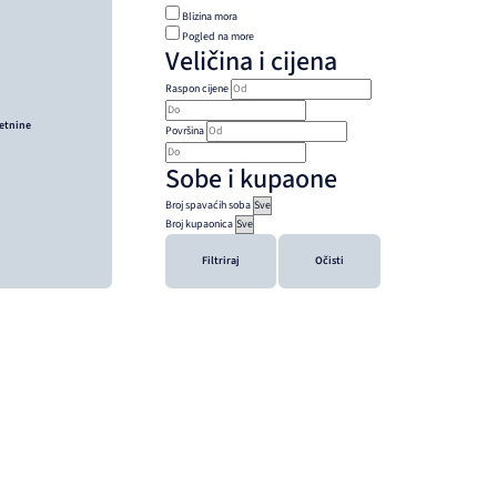
Blizina mora
Pogled na more
Veličina i cijena
Raspon cijene
retnine
Površina
Sobe i kupaone
Broj spavaćih soba
Broj kupaonica
Filtriraj
Očisti