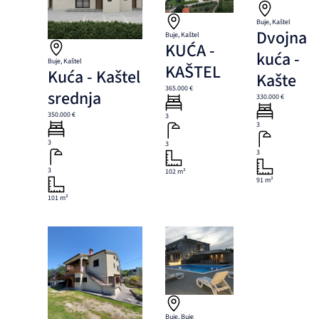
Buje, Kaštel
Dvojna
Buje, Kaštel
KUĆA -
kuća -
Buje, Kaštel
KAŠTEL
Kuća - Kaštel
Kašte
365.000 €
srednja
330.000 €
350.000 €
3
3
3
3
3
3
102 m²
91 m²
101 m²
Buje, Buje