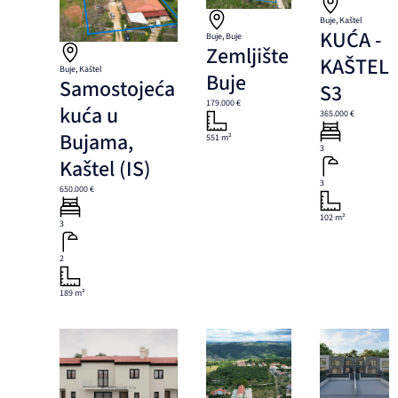
Buje, Kaštel
KUĆA -
Buje, Buje
Zemljište
KAŠTEL
Buje, Kaštel
Buje
Samostojeća
S3
179.000 €
kuća u
365.000 €
Bujama,
551 m²
3
Kaštel (IS)
3
650.000 €
102 m²
3
2
189 m²