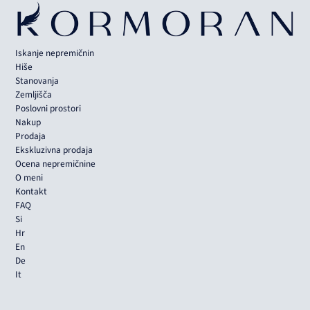
Iskanje nepremičnin
Hiše
Stanovanja
Zemljišča
Poslovni prostori
Nakup
Prodaja
Ekskluzivna prodaja
Ocena nepremičnine
O meni
Kontakt
FAQ
Si
Hr
En
De
It