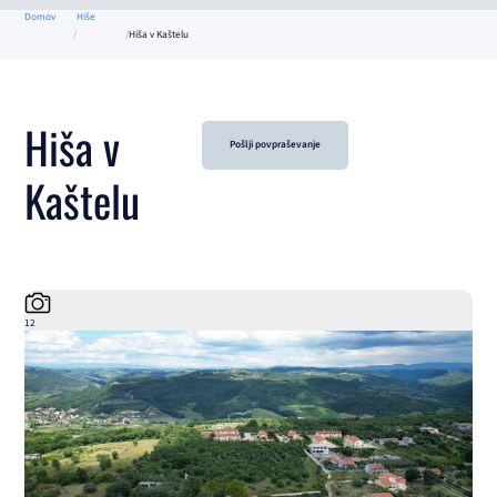
Domov
Hiše
Hiša v Kaštelu
Hiša v
Pošlji povpraševanje
Kaštelu
12