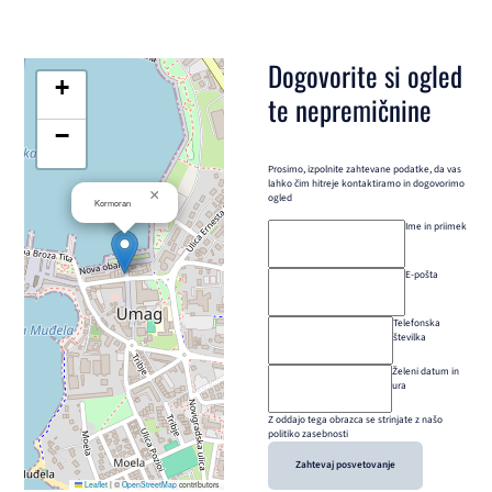
Dogovorite si ogled
+
te nepremičnine
−
Prosimo, izpolnite zahtevane podatke, da vas
lahko čim hitreje kontaktiramo in dogovorimo
×
ogled
Kormoran
Ime in priimek
E-pošta
Telefonska
številka
Želeni datum in
ura
Z oddajo tega obrazca se strinjate z našo
politiko zasebnosti
Zahtevaj posvetovanje
Leaflet
|
©
OpenStreetMap
contributors