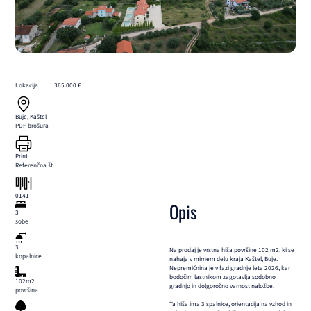
Lokacija
365.000 €
Buje, Kaštel
PDF brošura
Print
Referenčna št.
0141
Opis
3
sobe
3
Na prodaj je vrstna hiša površine 102 m2, ki se
kopalnice
nahaja v mirnem delu kraja Kaštel, Buje.
Nepremičnina je v fazi gradnje leta 2026, kar
bodočim lastnikom zagotavlja sodobno
102m2
gradnjo in dolgoročno varnost naložbe.
površina
Ta hiša ima 3 spalnice, orientacija na vzhod in