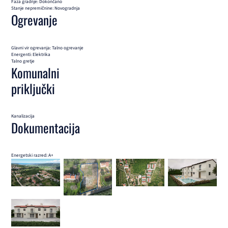
Faza gradnje: Dokončano
Stanje nepremičnine: Novogradnja
Ogrevanje
Glavni vir ogrevanja: Talno ogrevanje
Energenti: Elektrika
Talno gretje
Komunalni
priključki
Kanalizacija
Dokumentacija
Energetski razred: A+