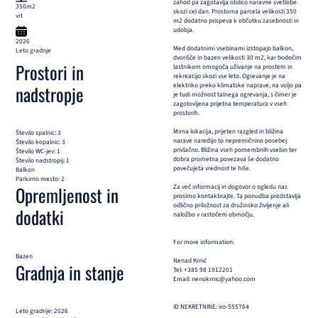
zahod pa zagotavlja obilico naravne svetlobe
350m2
skozi cel dan. Prostorna parcela velikosti 350
vrt
m2 dodatno prispeva k občutku zasebnosti in
udobja.
2026
Med dodatnimi vsebinami izstopajo balkon,
Leto gradnje
dvorišče in bazen velikosti 30 m2, kar bodočim
Prostori in
lastnikom omogoča uživanje na prostem in
rekreacijo skozi vse leto. Ogrevanje je na
elektriko preko klimatske naprave, na voljo pa
nadstropje
je tudi možnost talnega ogrevanja, s čimer je
zagotovljena prijetna temperatura v vseh
prostorih.
Mirna lokacija, prijeten razgled in bližina
Število spalnic: 3
narave naredijo to nepremičnino posebej
Število kopalnic: 3
privlačno. Bližina vseh pomembnih vsebin ter
Število WC-jev: 1
dobra prometna povezava še dodatno
Število nadstropij: 1
povečujeta vrednost te hiše.
Balkon
Parkirno mesto: 2
Za več informacij in dogovor o ogledu nas
Opremljenost in
prosimo kontaktirajte. Ta ponudba predstavlja
odlično priložnost za družinsko življenje ali
dodatki
naložbo v rastočem območju.
For more information:
Bazen
Nenad Krnić
Gradnja in stanje
Tel: +385 98 1912201
Email: nenokrnic@yahoo.com
ID NEKRETNINE: iro-555764
Leto gradnje: 2026