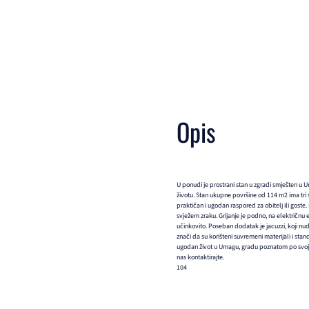
Opis
U ponudi je prostrani stan u zgradi smješten u 
životu. Stan ukupne površine od 114 m2 ima tri
praktičan i ugodan raspored za obitelj ili goste. 
svježem zraku. Grijanje je podno, na električnu 
učinkovito. Poseban dodatak je jacuzzi, koji nu
znači da su korišteni suvremeni materijali i sta
ugodan život u Umagu, gradu poznatom po svojim
nas kontaktirajte.
104