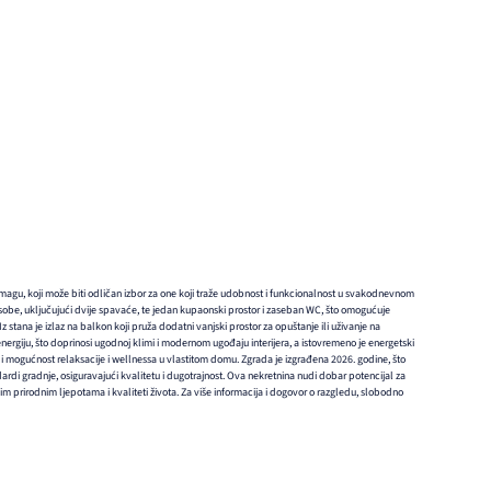
Umagu, koji može biti odličan izbor za one koji traže udobnost i funkcionalnost u svakodnevnom
 sobe, uključujući dvije spavaće, te jedan kupaonski prostor i zaseban WC, što omogućuje
Iz stana je izlaz na balkon koji pruža dodatni vanjski prostor za opuštanje ili uživanje na
energiju, što doprinosi ugodnoj klimi i modernom ugođaju interijera, a istovremeno je energetski
di mogućnost relaksacije i wellnessa u vlastitom domu. Zgrada je izgrađena 2026. godine, što
ndardi gradnje, osiguravajući kvalitetu i dugotrajnost. Ova nekretnina nudi dobar potencijal za
 prirodnim ljepotama i kvaliteti života. Za više informacija i dogovor o razgledu, slobodno