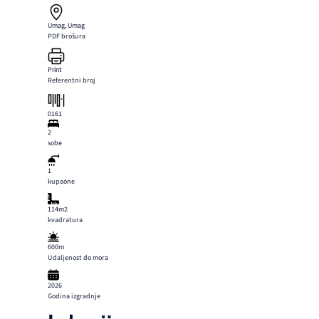
Umag, Umag
PDF brošura
Print
Referentni broj
0161
2
sobe
1
kupaone
114m2
kvadratura
600m
Udaljenost do mora
2026
Godina izgradnje