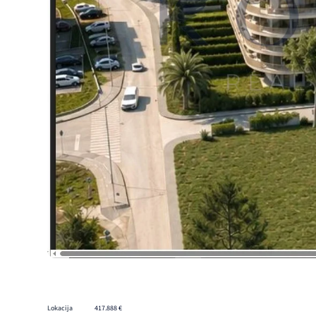
Lokacija
417.888 €