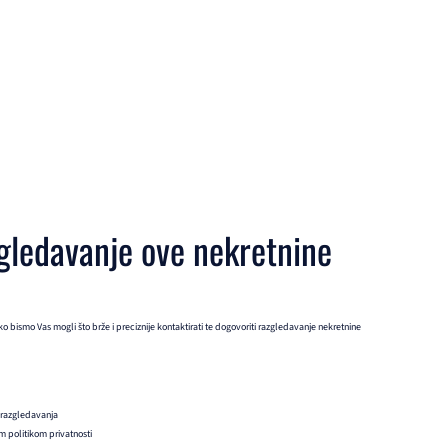
gledavanje ove nekretnine
 bismo Vas mogli što brže i preciznije kontaktirati te dogovoriti razgledavanje nekretnine
 razgledavanja
 politikom privatnosti