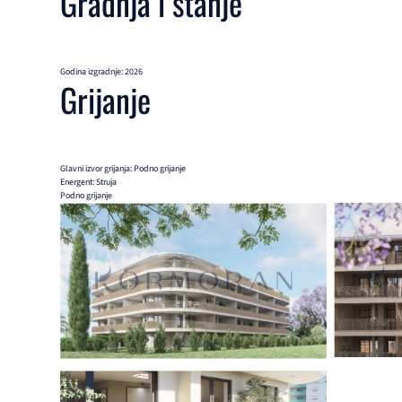
Gradnja i stanje
Godina izgradnje: 2026
Grijanje
Glavni izvor grijanja: Podno grijanje
Energent: Struja
Podno grijanje