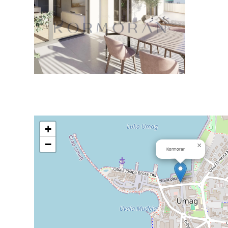
+
−
×
Kormoran