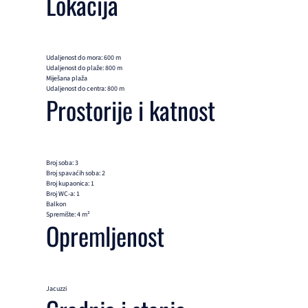
Lokacija
Udaljenost do mora: 600 m
Udaljenost do plaže: 800 m
Miješana plaža
Udaljenost do centra: 800 m
Prostorije i katnost
Broj soba: 3
Broj spavaćih soba: 2
Broj kupaonica: 1
Broj WC-a: 1
Balkon
Spremište: 4 m²
Opremljenost
Jacuzzi