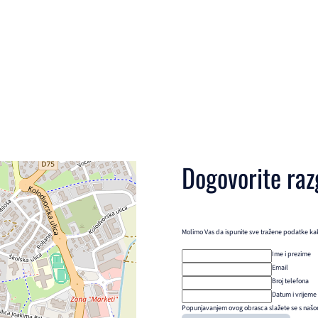
Dogovorite raz
Molimo Vas da ispunite sve tražene podatke kako
Ime i prezime
Email
Broj telefona
Datum i vrijeme
Popunjavanjem ovog obrasca slažete se s našom