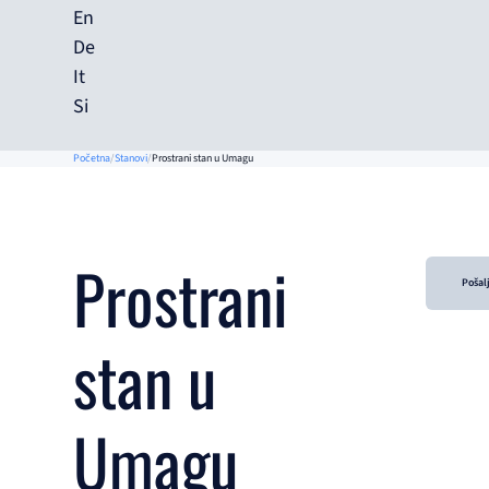
En
De
It
Si
Početna
Stanovi
Prostrani stan u Umagu
Prostrani
Pošalj
stan u
Umagu