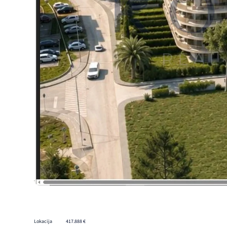
Lokacija
417.888 €