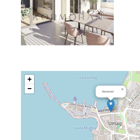
+
−
×
Kormoran