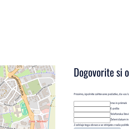
Dogovorite si 
Prosimo, izpolnite zahtevane podatke, da vas l
Ime in priimek
E-pošta
Telefonska štev
Želeni datum in
Z oddajo tega obrazca se strinjate z našo politi