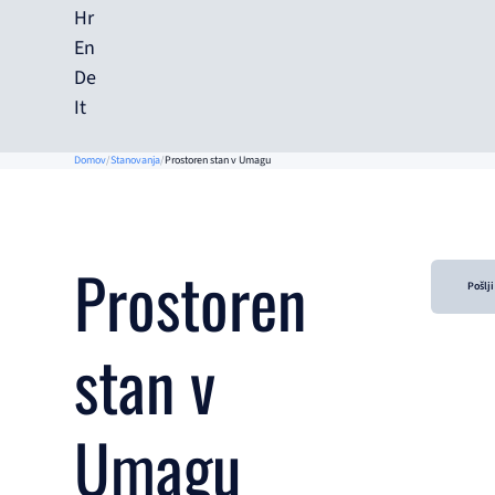
Hr
En
De
It
Domov
Stanovanja
Prostoren stan v Umagu
Prostoren
Pošlj
stan v
Umagu