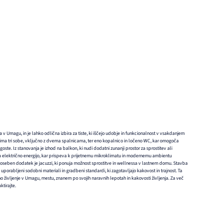
a v Umagu, in je lahko odlična izbira za tiste, ki iščejo udobje in funkcionalnost v vsakdanjem
 ima tri sobe, vključno z dvema spalnicama, ter eno kopalnico in ločeno WC, kar omogoča
 goste. Iz stanovanja je izhod na balkon, ki nudi dodatni zunanji prostor za sprostitev ali
na električno energijo, kar prispeva k prijetnemu mikroklimatu in modernemu ambientu
. Poseben dodatek je jacuzzi, ki ponuja možnost sprostitve in wellnessa v lastnem domu. Stavba
i uporabljeni sodobni materiali in gradbeni standardi, ki zagotavljajo kakovost in trajnost. Ta
 življenje v Umagu, mestu, znanem po svojih naravnih lepotah in kakovosti življenja. Za več
tirajte.