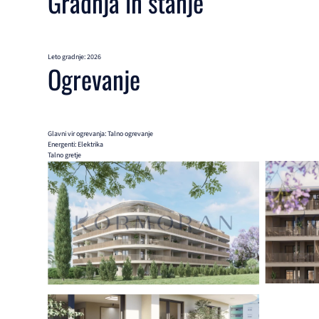
Gradnja in stanje
Leto gradnje: 2026
Ogrevanje
Glavni vir ogrevanja: Talno ogrevanje
Energenti: Elektrika
Talno gretje