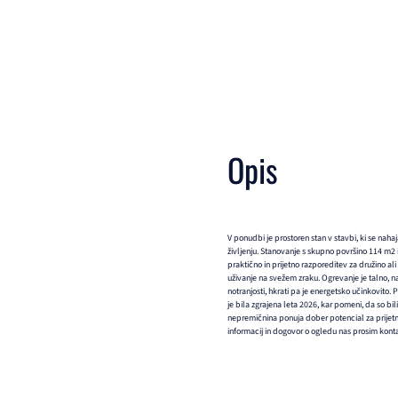
Opis
V ponudbi je prostoren stan v stavbi, ki se nahaj
življenju. Stanovanje s skupno površino 114 m2
praktično in prijetno razporeditev za družino ali
uživanje na svežem zraku. Ogrevanje je talno, 
notranjosti, hkrati pa je energetsko učinkovito
je bila zgrajena leta 2026, kar pomeni, da so bil
nepremičnina ponuja dober potencial za prijetno
informacij in dogovor o ogledu nas prosim kontak