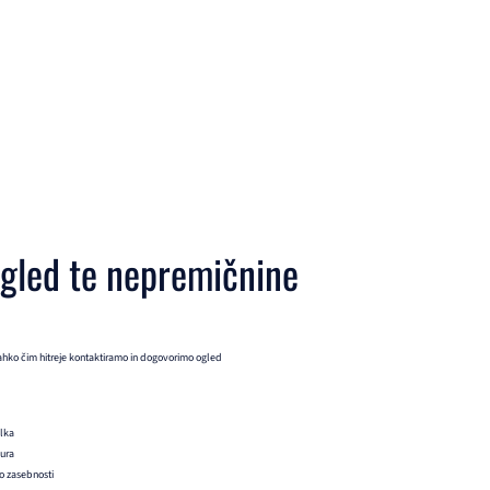
ogled te nepremičnine
ahko čim hitreje kontaktiramo in dogovorimo ogled
ilka
 ura
ko zasebnosti