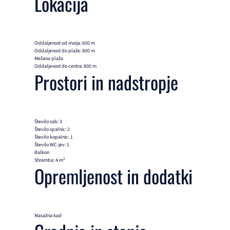
Lokacija
Oddaljenost od morja: 600 m
Oddaljenost do plaže: 800 m
Mešana plaža
Oddaljenost do centra: 800 m
Prostori in nadstropje
Število sob: 3
Število spalnic: 2
Število kopalnic: 1
Število WC-jev: 1
Balkon
Shramba: 4 m²
Opremljenost in dodatki
Masažna kad