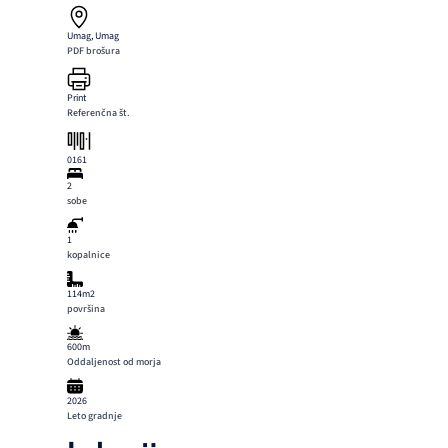
Umag, Umag
PDF brošura
Print
Referenčna št.
0161
2
sobe
1
kopalnice
114m2
površina
600m
Oddaljenost od morja
2026
Leto gradnje