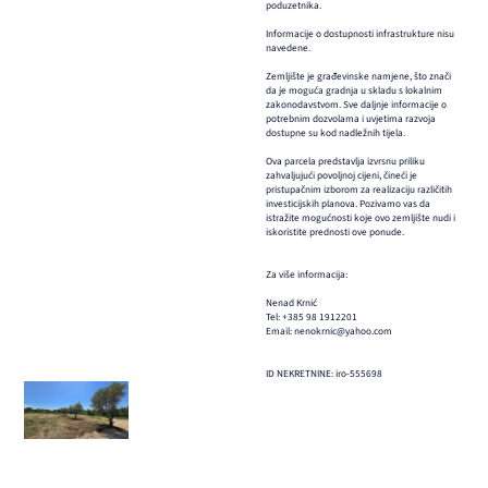
poduzetnika.
Informacije o dostupnosti infrastrukture nisu
navedene.
Zemljište je građevinske namjene, što znači
da je moguća gradnja u skladu s lokalnim
zakonodavstvom. Sve daljnje informacije o
potrebnim dozvolama i uvjetima razvoja
dostupne su kod nadležnih tijela.
Ova parcela predstavlja izvrsnu priliku
zahvaljujući povoljnoj cijeni, čineći je
pristupačnim izborom za realizaciju različitih
investicijskih planova. Pozivamo vas da
istražite mogućnosti koje ovo zemljište nudi i
iskoristite prednosti ove ponude.
Za više informacija:
Nenad Krnić
Tel: +385 98 1912201
Email: nenokrnic@yahoo.com
ID NEKRETNINE: iro-555698