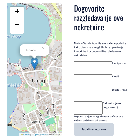
Dogovorite
+
razgledavanje ove
−
nekretnine
Molimo Vas da ispunite sve tražene podatke
×
kako bismo Vas mogli što brže i preciznije
Kormoran
kontaktirati te dogovoriti razgledavanje
nekretnine
Ime i prezime
Email
Broj telefona
Datum i vrijeme
razgledavanja
Popunjavanjem ovog obrasca slažete se s
našom politikom privatnosti
Zatraži savjetovanje
Leaflet
|
©
OpenStreetMap
contributors