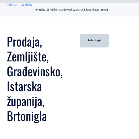
Početna
Zemljišta
Prodaja, Zemljište, Građevinsko, Istarska županija, Brtonigla
Prodaja,
Pošalji upit
Zemljište,
Građevinsko,
Istarska
županija,
Brtonigla