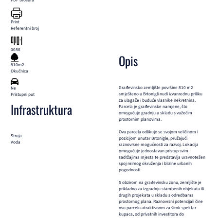
PDF brošura
Print
Referentni broj
0086
Opis
810m2
Okučnica
Građevinsko zemljište površine 810 m2
Ne
smješteno u Brtonigli nudi izvanrednu priliku
Pristupni put
za ulagače i buduće vlasnike nekretnina.
Infrastruktura
Parcela je građevinske namjene, što
omogućuje gradnju u skladu s važećim
prostornim planovima.
Ova parcela odlikuje se svojom veličinom i
Struja
pozicijom unutar Brtonigle, pružajući
Voda
raznovrsne mogućnosti za razvoj. Lokacija
omogućuje jednostavan pristup svim
sadržajima mjesta te predstavlja uravnotežen
spoj mirnog okruženja i blizine urbanih
pogodnosti.
S obzirom na građevinsku zonu, zemljište je
prikladno za izgradnju stambenih objekata ili
drugih projekata u skladu s odredbama
prostornog plana. Raznovrsni potencijali čine
ovu parcelu atraktivnom za širok spektar
kupaca, od privatnih investitora do