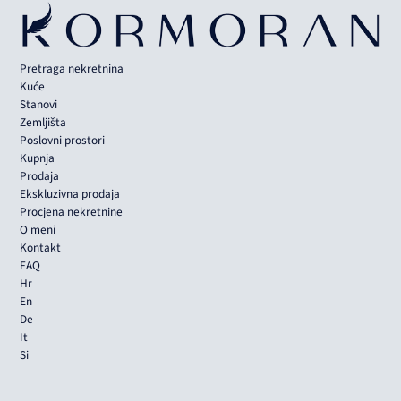
Pretraga nekretnina
Kuće
Stanovi
Zemljišta
Poslovni prostori
Kupnja
Prodaja
Ekskluzivna prodaja
Procjena nekretnine
O meni
Kontakt
FAQ
Hr
En
De
It
Si