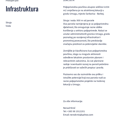
ZEMLJIŠTA
Pristupni put
Infrastruktura
Poljoprivredna površina ukupne veličine 6.654
m2 smještena je na atraktivnoj lokaciji u
gradu Umagu, mjesto Sarbarica - Barboj.
Struja i voda: 900 m od parcele
Struja
Ova parcela namijenjena je za poljoprivrednu
Voda
djelatnost, što omogućuje razne oblike
korištenja u sektoru poljoprivrede. Nalazi se
unutar administrativnih granica Umaga, grada
poznatog po razvijenoj infrastrukturi i
prometnoj povezanosti, što predstavlja
značajnu prednost za potencijalne vlasnike.
Zemljište je klasificirano kao poljoprivredna
površina, stoga su moguće aktivnosti
određene lokalnim prostornim planom i
relevantnim zakonima. Za sve planirane
radnje i eventualni razvoj na parceli potrebno
je pridržavati se važećih propisa i pravila.
Pozivamo vas da razmotrite ovu priliku i
istražite potencijal koji ova parcela nudi za
razne poljoprivredne projekte na traženoj
lokaciji u Umagu.
Za više informacija:
Nenad Krnić
Tel: +385 98 1912201
Email: nenokrnic@yahoo.com