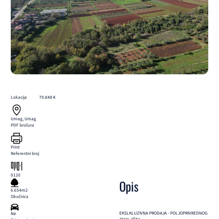
Lokacija
79.848 €
Umag, Umag
PDF brošura
Print
Referentni broj
0120
Opis
6.654m2
Okučnica
EKSLKLUZIVNA PRODAJA - POLJOPRIVREDNOG
Ne