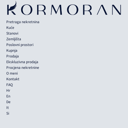
Pretraga nekretnina
Kuće
Stanovi
Zemljišta
Poslovni prostori
Kupnja
Prodaja
Ekskluzivna prodaja
Procjena nekretnine
O meni
Kontakt
FAQ
Hr
En
De
It
Si