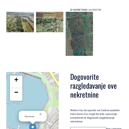
ID NEKRETNINE: iro-555739
Dogovorite
+
razgledavanje ove
−
nekretnine
Molimo Vas da ispunite sve tražene podatke
×
kako bismo Vas mogli što brže i preciznije
Kormoran
kontaktirati te dogovoriti razgledavanje
nekretnine
Ime i prezime