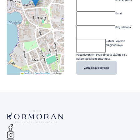
Email
Broj telefona
Datum i vrijeme
razgledavanja
Popunjavanjem ovog obrasca slažete se s
našom politikom privatnosti
Zatraži savjetovanje
Leaflet
|
©
OpenStreetMap
contributors