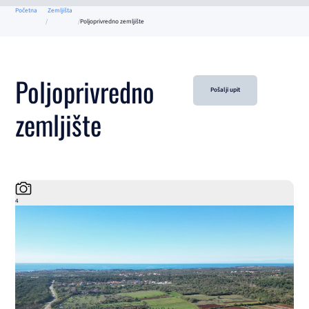
Početna
Zemljišta
Poljoprivredno zemljište
Poljoprivredno
Pošalji upit
zemljište
4