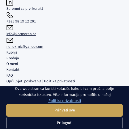
Spremni za prvi korak?
+385 98 19 12 201
info@kormoran.hr
nenokrnic@yahoo.com
Kupnja
Prodaja
O meni
Kontakt
FAQ
Opći uvjeti poslovanja
|
Politika privatnosti
Ova web stranica koristi kolačiće kako bi vam pružila bolje
Kormoran d.o.o. | Sjedište i ured: Trgovačka 5B, Umag | Društvo je
korisničko iskustvo. Više informacija pronađite u našoj
upisano u sudski registar Trgovačkog suda u Rijeci pod br. MBS
Politika privatnosti
040108082 | OIB: 02980639082 | Transakcijski račun i banka:
HR4224840081100459161, RBA | Temeljni kapital: 2.654,46 € | Direktor:
Prihvati sve
Nenad Krnić | Član uprave: Slobodan Krnić
Prilagodi
Copyright © 2025 - 2026 Kormoran – Agencija za nekretnine Umag