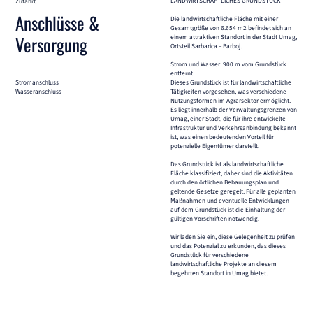
LANDWIRTSCHAFTLICHES GRUNDSTÜCK
Zufahrt
Anschlüsse &
Die landwirtschaftliche Fläche mit einer
Gesamtgröße von 6.654 m2 befindet sich an
Versorgung
einem attraktiven Standort in der Stadt Umag,
Ortsteil Sarbarica – Barboj.
Strom und Wasser: 900 m vom Grundstück
entfernt
Dieses Grundstück ist für landwirtschaftliche
Stromanschluss
Tätigkeiten vorgesehen, was verschiedene
Wasseranschluss
Nutzungsformen im Agrarsektor ermöglicht.
Es liegt innerhalb der Verwaltungsgrenzen von
Umag, einer Stadt, die für ihre entwickelte
Infrastruktur und Verkehrsanbindung bekannt
ist, was einen bedeutenden Vorteil für
potenzielle Eigentümer darstellt.
Das Grundstück ist als landwirtschaftliche
Fläche klassifiziert, daher sind die Aktivitäten
durch den örtlichen Bebauungsplan und
geltende Gesetze geregelt. Für alle geplanten
Maßnahmen und eventuelle Entwicklungen
auf dem Grundstück ist die Einhaltung der
gültigen Vorschriften notwendig.
Wir laden Sie ein, diese Gelegenheit zu prüfen
und das Potenzial zu erkunden, das dieses
Grundstück für verschiedene
landwirtschaftliche Projekte an diesem
begehrten Standort in Umag bietet.