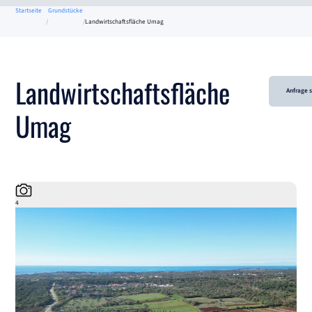
Startseite
Grundstücke
Landwirtschaftsfläche Umag
Landwirtschaftsfläche
Anfrage 
Umag
4