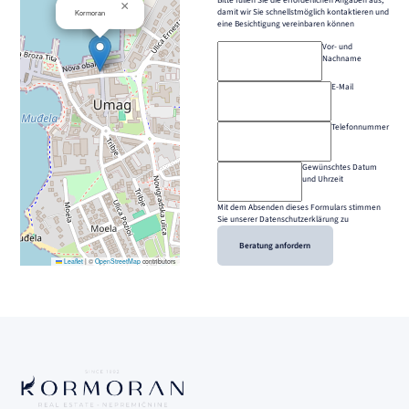
×
damit wir Sie schnellstmöglich kontaktieren und
Kormoran
eine Besichtigung vereinbaren können
Vor- und
Nachname
E-Mail
Telefonnummer
Gewünschtes Datum
und Uhrzeit
Mit dem Absenden dieses Formulars stimmen
Sie unserer Datenschutzerklärung zu
Beratung anfordern
Leaflet
|
©
OpenStreetMap
contributors