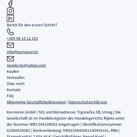
Bereit für den ersten Schritt?
+385 98 19 12 201
info@kormoran.hr
nenokrnic@yahoo.com
Kaufen
Verkaufen
Über mich
Kontakt
FAQ
Allgemeine Geschäftsbedingungen
|
Datenschutzerklärung
Kormoran GmbH | Sitz und Büroadresse: Trgovačka 5B, Umag | Die
Gesellschaft ist im Handelsregister des Handelsgerichts Rijeka unter
der Nummer MBS 040108082 eingetragen | Identifikationsnummer
02980639082 | Bankverbindung: HR4224840081100459161, RBA |
Stammkapital: 2.654,46 € | Geschäftsführer: Nenad Krnić |