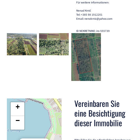
Für weitere informationen:
Nenad Krnić
Tel: +385 98 1912201
Email: nenokrnic@yahoo.com
ID NEKRETNINE: iro-555739
Vereinbaren Sie
+
eine Besichtigung
−
dieser Immobilie
Bitte füllen Sie die erforderlichen Angaben aus,