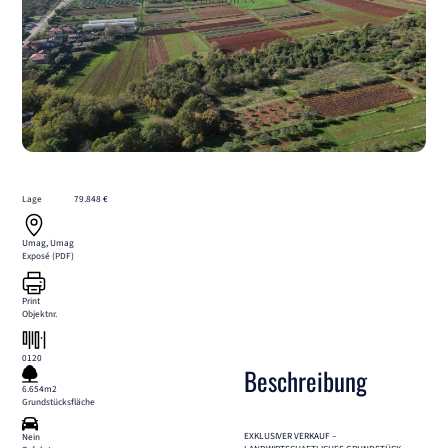
Lage
79.848 €
Umag, Umag
Exposé (PDF)
Print
Objektnr.
0120
Beschreibung
6.654m2
Grundstücksfläche
EXKLUSIVER VERKAUF –
Nein