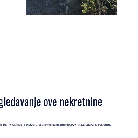
gledavanje ove nekretnine
 bismo Vas mogli što brže i preciznije kontaktirati te dogovoriti razgledavanje nekretnine