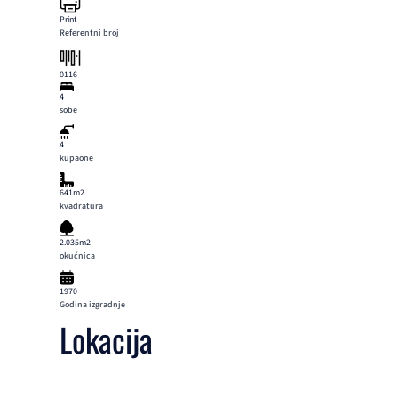
Print
Referentni broj
0116
4
sobe
4
kupaone
641m2
kvadratura
2.035m2
okućnica
1970
Godina izgradnje
Lokacija