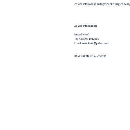
Za više informacija ili dogovor oko razgledavanj
Za više informacija:
Nenad Krnić
Tel: +385 98 1912201
Email: nenokrnic@yahoo.com
ID NEKRETNINE: iro-555732