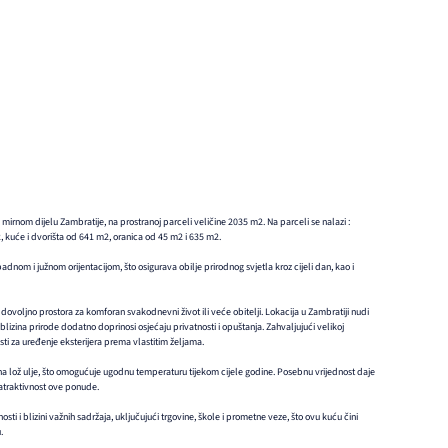
mirnom dijelu Zambratije, na prostranoj parceli veličine 2035 m2. Na parceli se nalazi :
kuće i dvorišta od 641 m2, oranica od 45 m2 i 635 m2.
dnom i južnom orijentacijom, što osigurava obilje prirodnog svjetla kroz cijeli dan, kao i
dovoljno prostora za komforan svakodnevni život ili veće obitelji. Lokacija u Zambratiji nudi
izina prirode dodatno doprinosi osjećaju privatnosti i opuštanja. Zahvaljujući velikoj
ti za uređenje eksterijera prema vlastitim željama.
na lož ulje, što omogućuje ugodnu temperaturu tijekom cijele godine. Posebnu vrijednost daje
 atraktivnost ove ponude.
sti i blizini važnih sadržaja, uključujući trgovine, škole i prometne veze, što ovu kuću čini
.