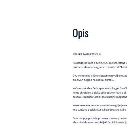
Opis
PRILIKA ZA INVESTICIJU
Na prodaji je kuća površine 641 m2 smještena u 
poslovno stambena zgrada i dvorište od 714m2, 
Ova nekretnina ističe se izuzetno povoljnom zapa
predivan pogled na okolnu prirodu.
Kuća raspolaže s četiri spavaće sobe, pružajući 
mirno okruženje, daleko od gradske vreve, dok bl
okućnici, budući vlasnici imaju brojne mogućnos
Nekretnina je opremljena centralnim grijanjem 
vrlo sunčana pozicija kuće, koja dodatno ističe
Zambratija je poznata po svojoj izvrsnoj povezano
idealnim izborom za obiteljski život ili investiciju