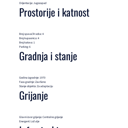
Orijentacija: Jugozapad
Prostorije i katnost
Broj spavaćih soba: 4
Broj kupaonica: 4
Broj katova: 1
Parking: 6
Gradnja i stanje
Godina izgradnje: 1970
Faza gradnje: Završeno
Stanje objekta: Za adaptaciju
Grijanje
Glavni izvor grijanja: Centralno grijanje
Energent: Lož ulje