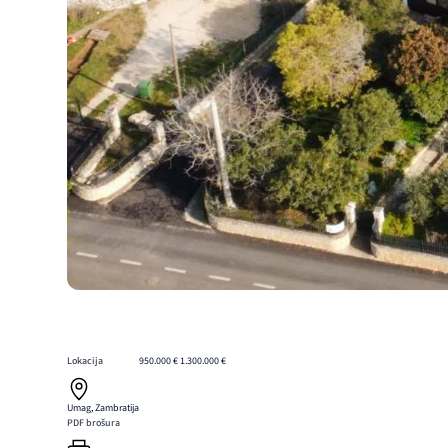
Lokacija
950.000 €
1.300.000 €
Umag, Zambratija
PDF brošura