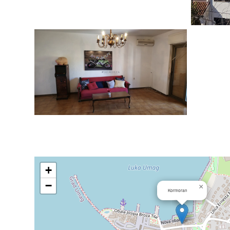
+
−
×
Kormoran