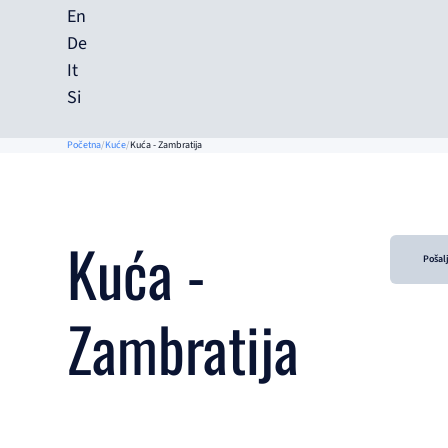
En
De
It
Si
Početna
Kuće
Kuća - Zambratija
Kuća -
Pošalj
Zambratija