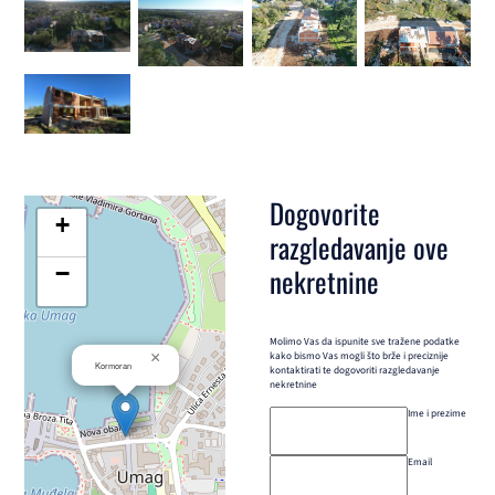
Dogovorite
+
razgledavanje ove
−
nekretnine
Molimo Vas da ispunite sve tražene podatke
×
kako bismo Vas mogli što brže i preciznije
Kormoran
kontaktirati te dogovoriti razgledavanje
nekretnine
Ime i prezime
Email