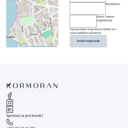
Broj telefona
Datum i vrijeme
razgledavanja
Popunjavanjem ovog obrasca slažete se s
našom politikom privatnosti
Zatraži savjetovanje
Leaflet
|
©
OpenStreetMap
contributors
Spremni za prvi korak?