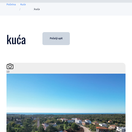
Početna
Kuće
kuća
kuća
Pošalji upit
13