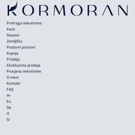
Pretraga nekretnina
Kuće
Stanovi
Zemljišta
Poslovni prostori
Kupnja
Prodaja
Ekskluzivna prodaja
Procjena nekretnine
O meni
Kontakt
FAQ
Hr
En
De
It
Si