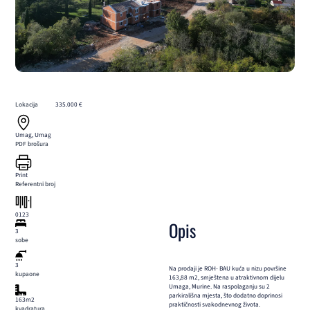
Lokacija
335.000 €
Umag, Umag
PDF brošura
Print
Referentni broj
0123
Opis
3
sobe
3
Na prodaji je ROH- BAU kuća u nizu površine
kupaone
163,88 m2, smještena u atraktivnom dijelu
Umaga, Murine. Na raspolaganju su 2
parkirališna mjesta, što dodatno doprinosi
163m2
praktičnosti svakodnevnog života.
kvadratura