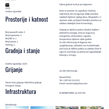
Cijena gotove kuće je po dogovoru.
2025
Kuća se prostire na zapadnoj i istočnoj
Godina izgradnje
orijentaciji, što omogućuje obilje prirodne
Prostorije i katnost
svjetlosti tijekom cijelog dana. Raspolaže s 3
spavaće sobe, pružajući dovoljno prostora za
udoban obiteljski život ili investiciju.
Grijanje je riješeno putem dizalice topline i
Broj spavaćih soba: 3
električne energije, čime je osigurana
Broj kupaonica: 3
energetska učinkovitost i ugodna
Broj WC-a: 1
temperatura tijekom cijele godine.
Broj katova: 1
Za više informacija ili dogovor oko
Parking: 2
razgledavanja, slobodno nas kontaktirajte.
Gradnja i stanje
Ova kuća je odlična prilika za udoban život ili
sigurnu investiciju na jednoj od najpoželjnijih
lokacija u Umagu.
Godina izgradnje: 2025
Grijanje
Za više informacija:
Nenad Krnić
Tel: +385 98 1912201
Glavni izvor grijanja: Električno grijanje
Email: nenokrnic@yahoo.com
Energent: Struja
Infrastruktura
ID NEKRETNINE: iro-555744
Kanalizacija