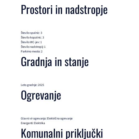
Prostori in nadstropje
Število spalnic: 3
Število kopalnic: 3
Število WC-jev: 1
Število nadstropij: 1
Parkirno mesto: 2
Gradnja in stanje
Leto gradnje: 2025
Ogrevanje
Glavni vir ogrevanja: Električno ogrevanje
Energenti: Elektrika
Komunalni priključki