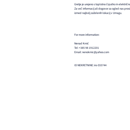
Gretje je urejeno s toplotno črpalko in električn
Za več informacij ali dogovor za ogled nas prosim
izmed najbolj zaželenih lokacij v Umagu.
For more information:
Nenad Krnić
Tel: +385 98 1912201
Email: nenokrnic@yahoo.com
ID NEKRETNINE: iro-555744