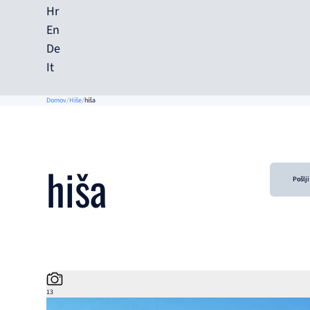
Hr
En
De
It
Domov
Hiše
hiša
hiša
Pošlj
13