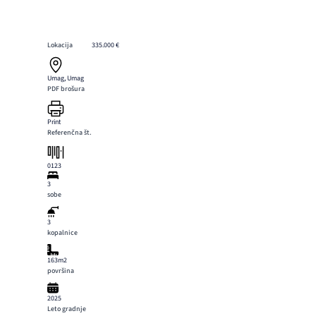
Lokacija
335.000 €
Umag, Umag
PDF brošura
Print
Referenčna št.
0123
3
sobe
3
kopalnice
163m2
površina
2025
Leto gradnje