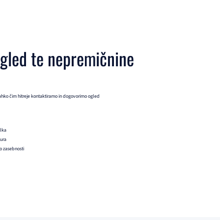
ogled te nepremičnine
ahko čim hitreje kontaktiramo in dogovorimo ogled
ilka
 ura
ko zasebnosti