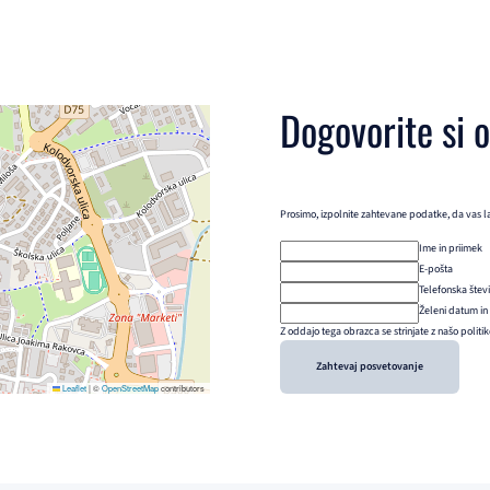
Dogovorite si 
Prosimo, izpolnite zahtevane podatke, da vas l
Ime in priimek
E-pošta
Telefonska štev
Želeni datum in
Z oddajo tega obrazca se strinjate z našo politi
Zahtevaj posvetovanje
Leaflet
|
©
OpenStreetMap
contributors