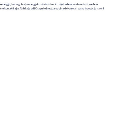
o energijo, kar zagotavlja energijsko učinkovitost in prijetno temperaturo skozi vse leto.
o kontaktirajte. Ta hiša je odlična priložnost za udobno bivanje ali varno investicijo na eni