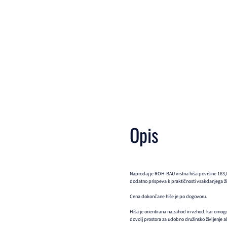
Opis
Naprodaj je ROH-BAU vrstna hiša površine 163,88
dodatno prispeva k praktičnosti vsakdanjega ži
Cena dokončane hiše je po dogovoru.
Hiša je orientirana na zahod in vzhod, kar omog
dovolj prostora za udobno družinsko življenje ali