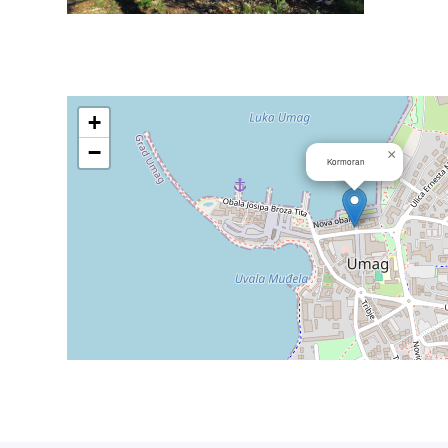
+
−
×
Kormoran