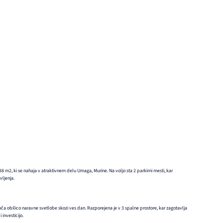
 m2, ki se nahaja v atraktivnem delu Umaga, Murine. Na voljo sta 2 parkirni mesti, kar
vljenja.
oča obilico naravne svetlobe skozi ves dan. Razporejena je v 3 spalne prostore, kar zagotavlja
 investicijo.