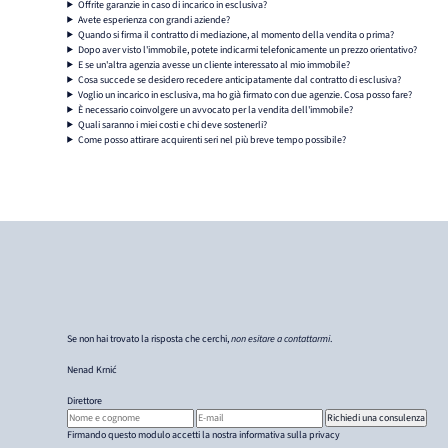
Offrite garanzie in caso di incarico in esclusiva?
Avete esperienza con grandi aziende?
Quando si firma il contratto di mediazione, al momento della vendita o prima?
Dopo aver visto l'immobile, potete indicarmi telefonicamente un prezzo orientativo?
E se un'altra agenzia avesse un cliente interessato al mio immobile?
Cosa succede se desidero recedere anticipatamente dal contratto di esclusiva?
Voglio un incarico in esclusiva, ma ho già firmato con due agenzie. Cosa posso fare?
È necessario coinvolgere un avvocato per la vendita dell'immobile?
Quali saranno i miei costi e chi deve sostenerli?
Come posso attirare acquirenti seri nel più breve tempo possibile?
Se non hai trovato la risposta che cerchi,
non esitare a contattarmi
.
Nenad Krnić
Direttore
Richiedi una consulenza
Nome e cognome
E-mail
Firmando questo modulo accetti la nostra informativa sulla privacy