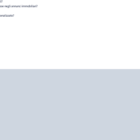
i?
se negli annunci immobiliari?
sonalizzato?