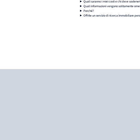
Quali saranno i miei costi e chi deve sostenerl
Quali informazioni vengono solitamente omes
Perché?
Offrite un servizio di ricerca immobiliare per