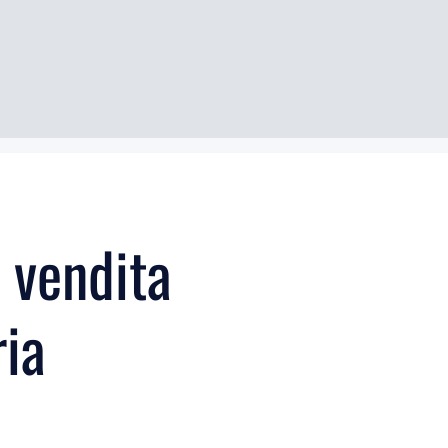
 vendita
ria