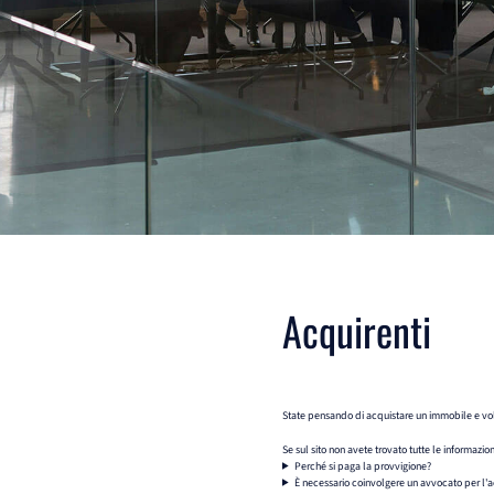
Acquirenti
State pensando di acquistare un immobile e vol
Se sul sito non avete trovato tutte le informazio
Perché si paga la provvigione?
È necessario coinvolgere un avvocato per l'