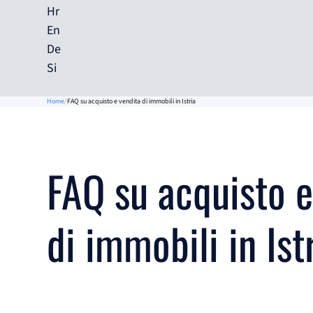
Hr
En
De
Si
Home
FAQ su acquisto e vendita di immobili in Istria
FAQ su acquisto e
di immobili in Ist