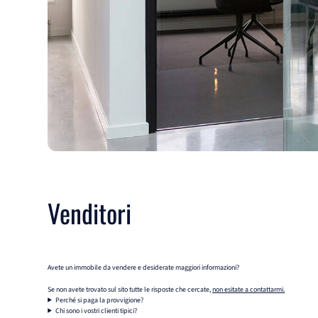
Venditori
Avete un immobile da vendere e desiderate maggiori informazioni?
Se non avete trovato sul sito tutte le risposte che cercate,
non esitate a contattarmi.
Perché si paga la provvigione?
Chi sono i vostri clienti tipici?