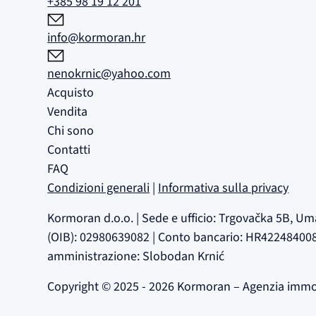
+385 98 19 12 201
info@kormoran.hr
nenokrnic@yahoo.com
Acquisto
Vendita
Chi sono
Contatti
FAQ
Condizioni generali
|
Informativa sulla privacy
Kormoran d.o.o. | Sede e ufficio: Trgovačka 5B, Um
(OIB): 02980639082 | Conto bancario: HR42248400811
amministrazione: Slobodan Krnić
Copyright © 2025 - 2026 Kormoran – Agenzia imm