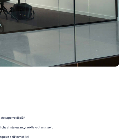
ete saperne di più?
ni che vi interessano,
sarò lieto di assistervi
.
acquisto dell'immobile?