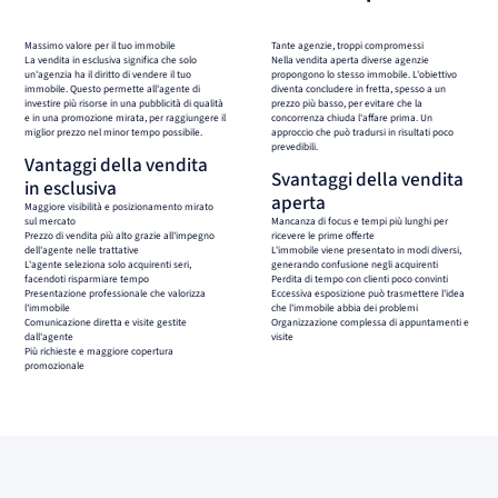
Massimo valore per il tuo immobile
Tante agenzie, troppi compromessi
La vendita in esclusiva significa che solo
Nella vendita aperta diverse agenzie
un'agenzia ha il diritto di vendere il tuo
propongono lo stesso immobile. L'obiettivo
immobile. Questo permette all'agente di
diventa concludere in fretta, spesso a un
investire più risorse in una pubblicità di qualità
prezzo più basso, per evitare che la
e in una promozione mirata, per raggiungere il
concorrenza chiuda l'affare prima. Un
miglior prezzo nel minor tempo possibile.
approccio che può tradursi in risultati poco
prevedibili.
Vantaggi della vendita
Svantaggi della vendita
in esclusiva
aperta
Maggiore visibilità e posizionamento mirato
sul mercato
Mancanza di focus e tempi più lunghi per
Prezzo di vendita più alto grazie all'impegno
ricevere le prime offerte
dell'agente nelle trattative
L'immobile viene presentato in modi diversi,
L'agente seleziona solo acquirenti seri,
generando confusione negli acquirenti
facendoti risparmiare tempo
Perdita di tempo con clienti poco convinti
Presentazione professionale che valorizza
Eccessiva esposizione può trasmettere l'idea
l'immobile
che l'immobile abbia dei problemi
Comunicazione diretta e visite gestite
Organizzazione complessa di appuntamenti e
dall'agente
visite
Più richieste e maggiore copertura
promozionale