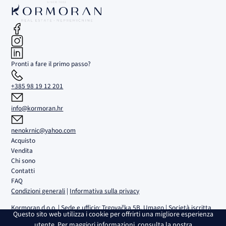
Pronti a fare il primo passo?
+385 98 19 12 201
info@kormoran.hr
nenokrnic@yahoo.com
Acquisto
Vendita
Chi sono
Contatti
FAQ
Condizioni generali
|
Informativa sulla privacy
Kormoran d.o.o. | Sede e ufficio: Trgovačka 5B, Umago | Società iscritta
Questo sito web utilizza i cookie per offrirti una migliore esperienza
al Registro delle Imprese del Tribunale commerciale di Fiume n. MBS
utente. Per maggiori informazioni, consulta la nostra