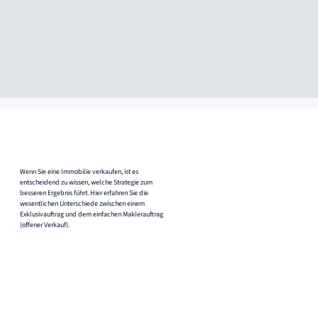
Wenn Sie eine Immobilie verkaufen, ist es
entscheidend zu wissen, welche Strategie zum
besseren Ergebnis führt. Hier erfahren Sie die
wesentlichen Unterschiede zwischen einem
Exklusivauftrag und dem einfachen Maklerauftrag
(offener Verkauf).