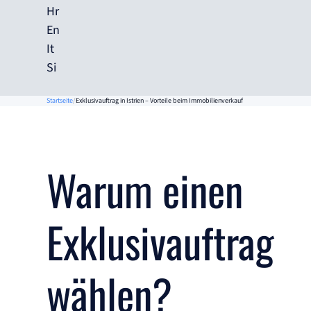
Hr
En
It
Si
Startseite
Exklusivauftrag in Istrien – Vorteile beim Immobilienverkauf
Warum einen
Exklusivauftrag
wählen?