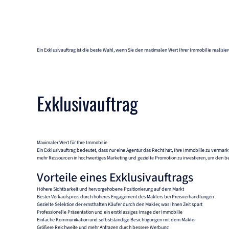
Ein Exklusivauftrag ist die beste Wahl, wenn Sie den maximalen Wert Ihrer Immobilie realisie
Exklusivauftrag
Maximaler Wert für Ihre Immobilie
Ein Exklusivauftrag bedeutet, dass nur eine Agentur das Recht hat, Ihre Immobilie zu vermark
mehr Ressourcen in hochwertiges Marketing und gezielte Promotion zu investieren, um den beste
Vorteile eines Exklusivauftrags
Höhere Sichtbarkeit und hervorgehobene Positionierung auf dem Markt
Bester Verkaufspreis durch höheres Engagement des Maklers bei Preisverhandlungen
Gezielte Selektion der ernsthaften Käufer durch den Makler, was Ihnen Zeit spart
Professionelle Präsentation und ein erstklassiges Image der Immobilie
Einfache Kommunikation und selbstständige Besichtigungen mit dem Makler
Größere Reichweite und mehr Anfragen durch bessere Werbung