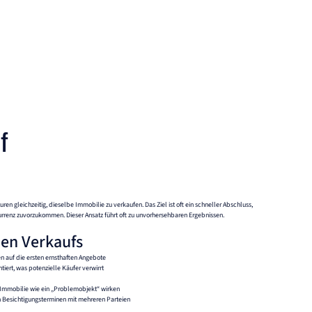
f
n gleichzeitig, dieselbe Immobilie zu verkaufen. Das Ziel ist oft ein schneller Abschluss,
urrenz zuvorzukommen. Dieser Ansatz führt oft zu unvorhersehbaren Ergebnissen.
nen Verkaufs
 auf die ersten ernsthaften Angebote
iert, was potenzielle Käufer verwirrt
e Immobilie wie ein „Problemobjekt“ wirken
 Besichtigungsterminen mit mehreren Parteien