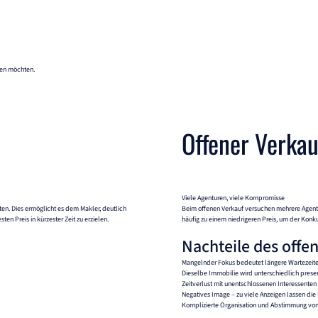
ren möchten.
Offener Verkau
Viele Agenturen, viele Kompromisse
ten. Dies ermöglicht es dem Makler, deutlich
Beim offenen Verkauf versuchen mehrere Agenture
n Preis in kürzester Zeit zu erzielen.
häufig zu einem niedrigeren Preis, um der Konk
Nachteile des offe
Mangelnder Fokus bedeutet längere Wartezeiten
Dieselbe Immobilie wird unterschiedlich present
Zeitverlust mit unentschlossenen Interessenten
Negatives Image – zu viele Anzeigen lassen di
Komplizierte Organisation und Abstimmung von