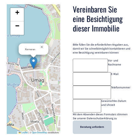
Vereinbaren Sie
+
eine Besichtigung
−
dieser Immobilie
Bitte füllen Sie die erforderlichen Angaben aus,
×
damit wir Sie schnellstmöglich kontaktieren und
Kormoran
eine Besichtigung vereinbaren können
Vor- und
Nachname
E-Mail
Telefonnummer
Gewünschtes Datum
und Uhrzeit
Mit dem Absenden dieses Formulars stimmen
Sie unserer Datenschutzerklärung zu
Beratung anfordern
Leaflet
|
©
OpenStreetMap
contributors