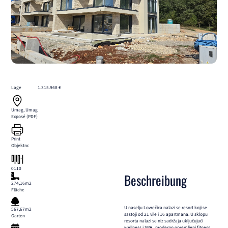
Lage
1.315.968 €
Umag, Umag
Exposé (PDF)
Print
Objektnr.
0110
Beschreibung
274,16m2
Fläche
U naselju Lovrečica nalazi se resort koji se
567,67m2
sastoji od 21 vile i 16 apartmana. U sklopu
Garten
resorta nalazi se niz sadržaja uključujući
wellness i SPA , moderno opremljeni fitness