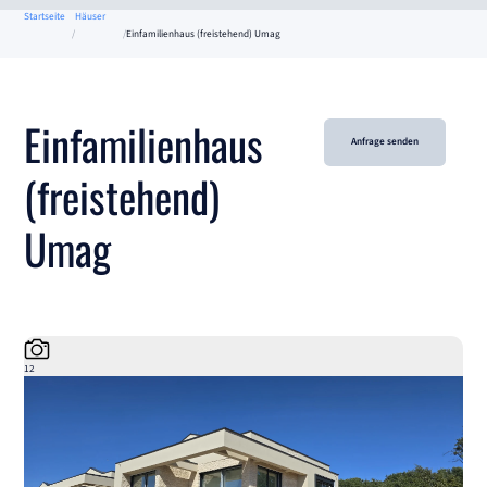
Startseite
Häuser
Einfamilienhaus (freistehend) Umag
Einfamilienhaus
Anfrage senden
(freistehend)
Umag
12