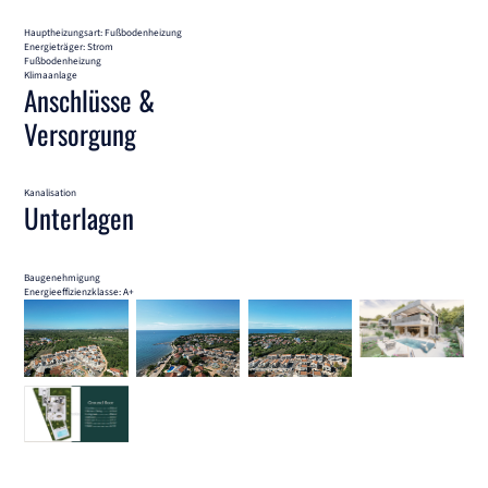
Hauptheizungsart: Fußbodenheizung
Energieträger: Strom
Fußbodenheizung
Klimaanlage
Anschlüsse &
Versorgung
Kanalisation
Unterlagen
Baugenehmigung
Energieeffizienzklasse: A+