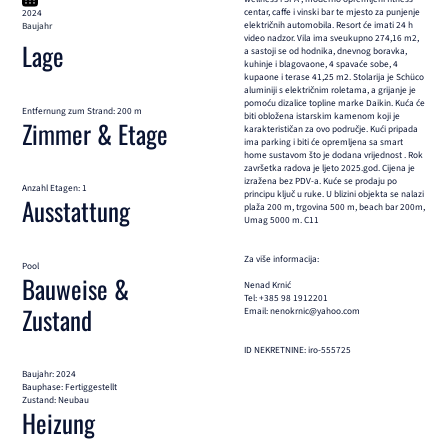
centar, caffe i vinski bar te mjesto za punjenje
2024
električnih automobila. Resort će imati 24 h
Baujahr
video nadzor. Vila ima sveukupno 274,16 m2,
Lage
a sastoji se od hodnika, dnevnog boravka,
kuhinje i blagovaone, 4 spavaće sobe, 4
kupaone i terase 41,25 m2. Stolarija je Schüco
aluminiji s električnim roletama, a grijanje je
pomoću dizalice topline marke Daikin. Kuća će
Entfernung zum Strand: 200 m
biti obložena istarskim kamenom koji je
Zimmer & Etage
karakterističan za ovo područje. Kući pripada
ima parking i biti će opremljena sa smart
home sustavom što je dodana vrijednost . Rok
završetka radova je ljeto 2025.god. Cijena je
izražena bez PDV-a. Kuće se prodaju po
Anzahl Etagen: 1
principu ključ u ruke. U blizini objekta se nalazi
Ausstattung
plaža 200 m, trgovina 500 m, beach bar 200m,
Umag 5000 m. C11
Za više informacija:
Pool
Bauweise &
Nenad Krnić
Tel: +385 98 1912201
Zustand
Email: nenokrnic@yahoo.com
ID NEKRETNINE: iro-555725
Baujahr: 2024
Bauphase: Fertiggestellt
Zustand: Neubau
Heizung