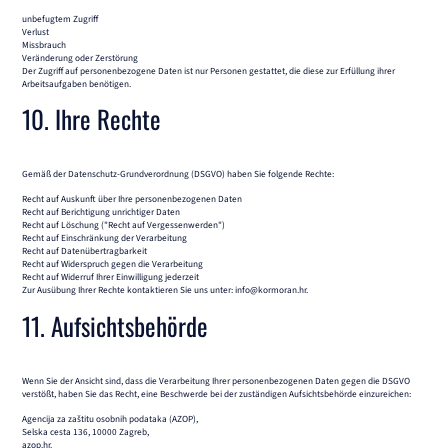
unbefugtem Zugriff
Verlust
Missbrauch
Veränderung oder Zerstörung
Der Zugriff auf personenbezogene Daten ist nur Personen gestattet, die diese zur Erfüllung ihrer
Arbeitsaufgaben benötigen.
10. Ihre Rechte
Gemäß der Datenschutz-Grundverordnung (DSGVO) haben Sie folgende Rechte:
Recht auf Auskunft über Ihre personenbezogenen Daten
Recht auf Berichtigung unrichtiger Daten
Recht auf Löschung ("Recht auf Vergessenwerden")
Recht auf Einschränkung der Verarbeitung
Recht auf Datenübertragbarkeit
Recht auf Widerspruch gegen die Verarbeitung
Recht auf Widerruf Ihrer Einwilligung jederzeit
Zur Ausübung Ihrer Rechte kontaktieren Sie uns unter:
info@kormoran.hr
.
11. Aufsichtsbehörde
Wenn Sie der Ansicht sind, dass die Verarbeitung Ihrer personenbezogenen Daten gegen die DSGVO
verstößt, haben Sie das Recht, eine Beschwerde bei der zuständigen Aufsichtsbehörde einzureichen:
Agencija za zaštitu osobnih podataka (AZOP),
Selska cesta 136, 10000 Zagreb,
azop.hr
.