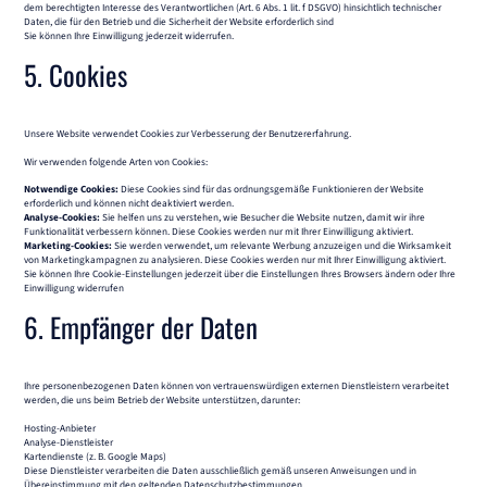
dem berechtigten Interesse des Verantwortlichen (Art. 6 Abs. 1 lit. f DSGVO) hinsichtlich technischer
Daten, die für den Betrieb und die Sicherheit der Website erforderlich sind
Sie können Ihre Einwilligung jederzeit widerrufen.
5. Cookies
Unsere Website verwendet Cookies zur Verbesserung der Benutzererfahrung.
Wir verwenden folgende Arten von Cookies:
Notwendige Cookies:
Diese Cookies sind für das ordnungsgemäße Funktionieren der Website
erforderlich und können nicht deaktiviert werden.
Analyse-Cookies:
Sie helfen uns zu verstehen, wie Besucher die Website nutzen, damit wir ihre
Funktionalität verbessern können. Diese Cookies werden nur mit Ihrer Einwilligung aktiviert.
Marketing-Cookies:
Sie werden verwendet, um relevante Werbung anzuzeigen und die Wirksamkeit
von Marketingkampagnen zu analysieren. Diese Cookies werden nur mit Ihrer Einwilligung aktiviert.
Sie können Ihre Cookie-Einstellungen jederzeit über die Einstellungen Ihres Browsers ändern oder Ihre
Einwilligung widerrufen
6. Empfänger der Daten
Ihre personenbezogenen Daten können von vertrauenswürdigen externen Dienstleistern verarbeitet
werden, die uns beim Betrieb der Website unterstützen, darunter:
Hosting-Anbieter
Analyse-Dienstleister
Kartendienste (z. B. Google Maps)
Diese Dienstleister verarbeiten die Daten ausschließlich gemäß unseren Anweisungen und in
Übereinstimmung mit den geltenden Datenschutzbestimmungen.