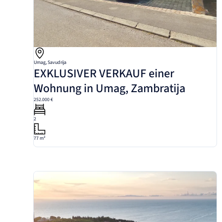
Umag, Savudrija
EXKLUSIVER VERKAUF einer
Wohnung in Umag, Zambratija
252.000 €
2
77 m²