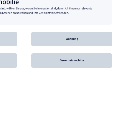
mobilie
ind, wählen Sie aus, woran Sie interessiert sind, damit ich Ihnen nur relevante
n Kriterien entsprechen und Ihre Zeit nicht verschwenden.
Wohnung
Gewerbeimmobilie