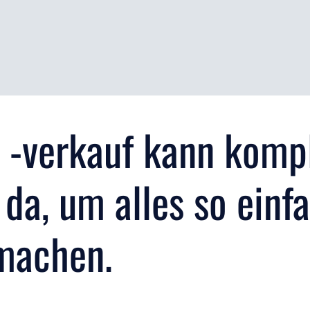
 -verkauf kann kompl
n da, um alles so einf
 machen.