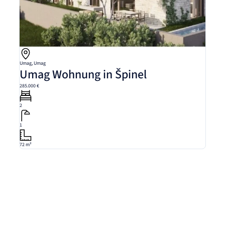
Umag, Umag
Umag Wohnung in Špinel
285.000 €
2
1
72 m²