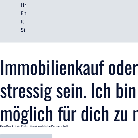
Hr
En
It
Si
Immobilienkauf oder
stressig sein. Ich bi
möglich für dich zu
Kein Druck. Kein Risiko. Nur eine ehrliche Partnerschaft.