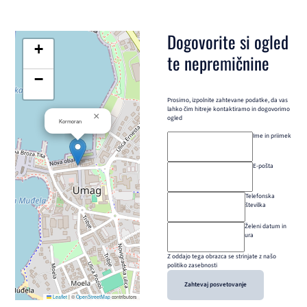
Dogovorite si ogled
+
te nepremičnine
−
Prosimo, izpolnite zahtevane podatke, da vas
lahko čim hitreje kontaktiramo in dogovorimo
×
ogled
Kormoran
Ime in priimek
E-pošta
Telefonska
številka
Želeni datum in
ura
Z oddajo tega obrazca se strinjate z našo
politiko zasebnosti
Zahtevaj posvetovanje
Leaflet
|
©
OpenStreetMap
contributors