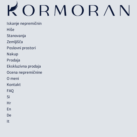
Iskanje nepremičnin
Hiše
Stanovanja
Zemljišča
Poslovni prostori
Nakup
Prodaja
Ekskluzivna prodaja
Ocena nepremičnine
O meni
Kontakt
FAQ
Si
Hr
En
De
It