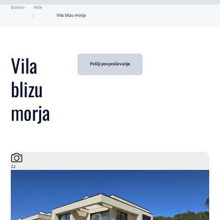
Domov
Hiše
Vila blizu morja
Vila
Pošlji povpraševanje
blizu
morja
12