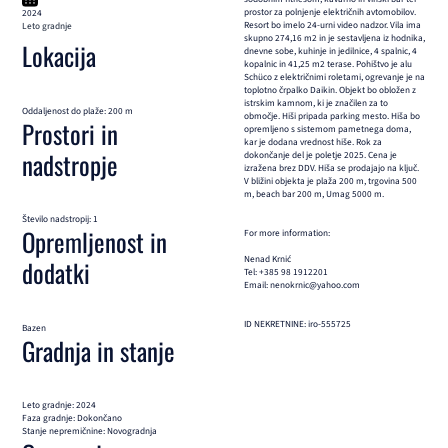
prostor za polnjenje električnih avtomobilov.
2024
Resort bo imelo 24-urni video nadzor. Vila ima
Leto gradnje
skupno 274,16 m2 in je sestavljena iz hodnika,
Lokacija
dnevne sobe, kuhinje in jedilnice, 4 spalnic, 4
kopalnic in 41,25 m2 terase. Pohištvo je alu
Schüco z električnimi roletami, ogrevanje je na
toplotno črpalko Daikin. Objekt bo obložen z
istrskim kamnom, ki je značilen za to
Oddaljenost do plaže: 200 m
območje. Hiši pripada parking mesto. Hiša bo
Prostori in
opremljeno s sistemom pametnega doma,
kar je dodana vrednost hiše. Rok za
nadstropje
dokončanje del je poletje 2025. Cena je
izražena brez DDV. Hiša se prodajajo na ključ.
V bližini objekta je plaža 200 m, trgovina 500
m, beach bar 200 m, Umag 5000 m.
Število nadstropij: 1
Opremljenost in
For more information:
Nenad Krnić
dodatki
Tel: +385 98 1912201
Email: nenokrnic@yahoo.com
ID NEKRETNINE: iro-555725
Bazen
Gradnja in stanje
Leto gradnje: 2024
Faza gradnje: Dokončano
Stanje nepremičnine: Novogradnja