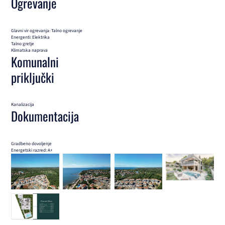
Ogrevanje
Glavni vir ogrevanja: Talno ogrevanje
Energenti: Elektrika
Talno gretje
Klimatska naprava
Komunalni
priključki
Kanalizacija
Dokumentacija
Gradbeno dovoljenje
Energetski razred: A+