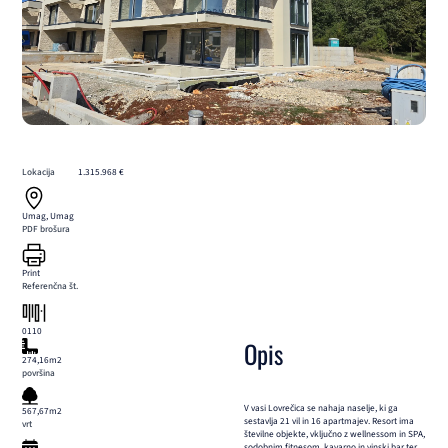
Lokacija
1.315.968 €
Umag, Umag
PDF brošura
Print
Referenčna št.
0110
Opis
274,16m2
površina
V vasi Lovrečica se nahaja naselje, ki ga
567,67m2
sestavlja 21 vil in 16 apartmajev. Resort ima
vrt
številne objekte, vključno z wellnessom in SPA,
sodobnim fitnesom, kavarno in vinski bar ter