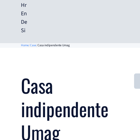
Hr
En
De
Si
Home
Case
Casa indipendente Umag
Casa
indipendente
Umag