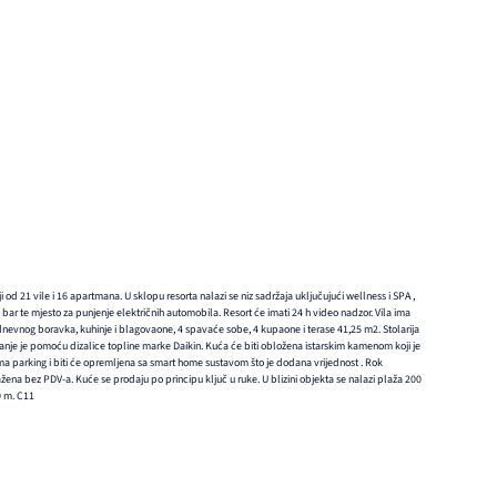
ji od 21 vile i 16 apartmana. U sklopu resorta nalazi se niz sadržaja uključujući wellness i SPA ,
i bar te mjesto za punjenje električnih automobila. Resort će imati 24 h video nadzor. Vila ima
dnevnog boravka, kuhinje i blagovaone, 4 spavaće sobe, 4 kupaone i terase 41,25 m2. Stolarija
ijanje je pomoću dizalice topline marke Daikin. Kuća će biti obložena istarskim kamenom koji je
ma parking i biti će opremljena sa smart home sustavom što je dodana vrijednost . Rok
ražena bez PDV-a. Kuće se prodaju po principu ključ u ruke. U blizini objekta se nalazi plaža 200
0 m. C11