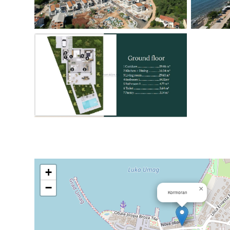
+
−
×
Kormoran