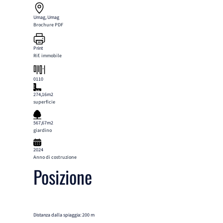
Umag, Umag
Brochure PDF
Print
Rif. immobile
0110
274,16m2
superficie
567,67m2
giardino
2024
Anno di costruzione
Posizione
Distanza dalla spiaggia: 200 m