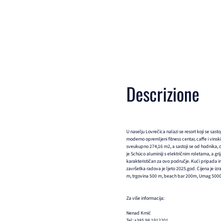
Descrizione
U naselju Lovrečica nalazi se resort koji se sasto
moderno opremljeni fitness centar, caffe i vinsk
sveukupno 274,16 m2, a sastoji se od hodnika, 
je Schüco aluminiji s električnim roletama, a gr
karakterističan za ovo područje. Kući pripada i
završetka radova je ljeto 2025.god. Cijena je iz
m, trgovina 500 m, beach bar 200m, Umag 500
Za više informacija:
Nenad Krnić
Tel: +385 98 1912201