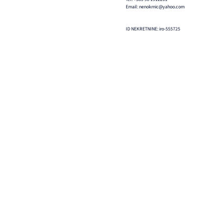
Email: nenokrnic@yahoo.com
ID NEKRETNINE: iro-555725