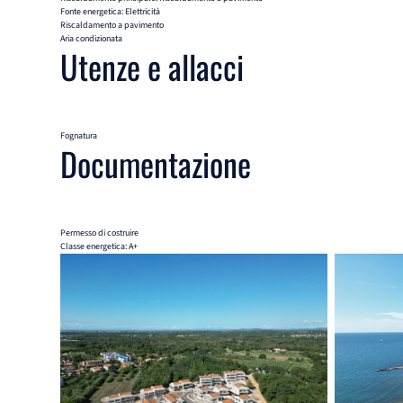
Fonte energetica: Elettricità
Riscaldamento a pavimento
Aria condizionata
Utenze e allacci
Fognatura
Documentazione
Permesso di costruire
Classe energetica: A+