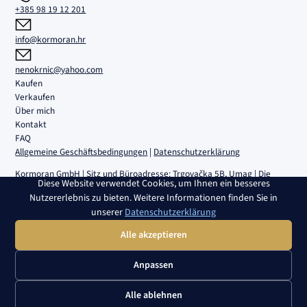
+385 98 19 12 201
info@kormoran.hr
nenokrnic@yahoo.com
Kaufen
Verkaufen
Über mich
Kontakt
FAQ
Allgemeine Geschäftsbedingungen
|
Datenschutzerklärung
Kormoran GmbH | Sitz und Büroadresse: Trgovačka 5B, Umag | Die
Diese Website verwendet Cookies, um Ihnen ein besseres
Gesellschaft ist im Handelsregister des Handelsgerichts Rijeka unter
Nutzererlebnis zu bieten. Weitere Informationen finden Sie in
der Nummer MBS 040108082 eingetragen | Identifikationsnummer
unserer
Datenschutzerklärung
02980639082 | Bankverbindung: HR4224840081100459161, RBA |
Stammkapital: 2.654,46 € | Geschäftsführer: Nenad Krnić |
Alle akzeptieren
Vorstandsmitglied: Slobodan Krnić
Anpassen
Copyright © 2025 - 2026 Kormoran – Immobilienagentur Umag
Alle ablehnen