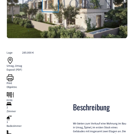
Lage
285.000 €
Umag, Umag
Exposé (PDF)
Print
Objektnr.
0156
Beschreibung
2
Zimmer
1
Wir bieten zum Verkauf eine Wohnung im Bau
Badezimmer
in Umag, Špinel, im ersten Stock eines
Gebäudes mit insgesamt zwei Etagen an. Die