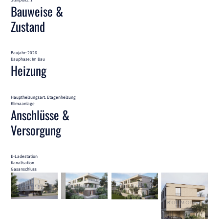
Bauweise &
Zustand
Baujahr: 2026
Bauphase: Im Bau
Heizung
Hauptheizungsart: Etagenheizung
Klimaanlage
Anschlüsse &
Versorgung
E-Ladestation
Kanalisation
Gasanschluss