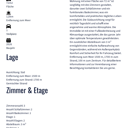
Wohnung mit einer Fläche von 72 m² ist
72m2
sorgfältig mit drei Zimmern gestaltet,
Fläche
darunter zwei Schlafzimmer und ein
funktionales Badezimmer, was ein
komfortables und praktisches tägliches Leben
1,5km
ermöglicht. Die Südausrichtung sorgt für
Entfernung zum Meer
reichlich Tageslicht und schafft eine
angenehme und warme Atmosphäre. Die
1
Immobilie ist mit einer Fußbodenheizung und
Stellplatz
Klimaanlage ausgestattet, die das ganze Jahr
über optimale Temperaturen gewährleisten.
Ein zusätzlicher Abstellraum von 3 m²
2026
ermöglicht eine einfache Aufbewahrung von
Baujahr
Gegenständen, während ein Außenparkplatz
Komfort und Sicherheit für Ihr Fahrzeug bietet.
Lage
Entfernung zum Meer 1500 m, 1700 m zum
Strand, 100 m zum Zentrum. Für detailliertere
Informationen und zur Vereinbarung einer
Besichtigung kontaktieren Sie uns gerne.
Ausrichtung: Süd
Entfernung zum Meer: 1500 m
Entfernung zum Strand: 1700 m
Gemischter Strand
Zimmer & Etage
Zimmeranzahl: 3
Anzahl Schlafzimmer: 2
Anzahl Badezimmer: 1
Etage: 1
Anzahl Etagen: 2
Abstellraum: 3 m²
Stellplatz: 1