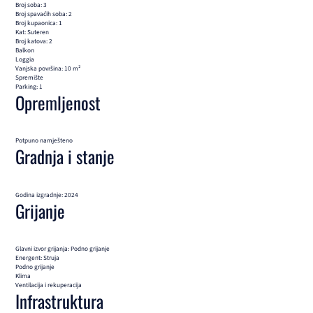
Broj soba: 3
Broj spavaćih soba: 2
Broj kupaonica: 1
Kat: Suteren
Broj katova: 2
Balkon
Loggia
Vanjska površina: 10 m²
Spremište
Parking: 1
Opremljenost
Potpuno namješteno
Gradnja i stanje
Godina izgradnje: 2024
Grijanje
Glavni izvor grijanja: Podno grijanje
Energent: Struja
Podno grijanje
Klima
Ventilacija i rekuperacija
Infrastruktura