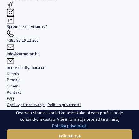
Spremni za prvi korak?
+385 98 19 12 201
info@kormoran.hr
nenokrnic@yahoo.com
Kupnja
Prodaja
O meni
Kontakt
FAQ
Opći uvjeti poslovanja
|
Politika privatnosti
Ova web stranica koristi kolačiće kako bi vam pružila bolje
Kormoran d.o.o. | Sjedište i ured: Trgovačka 5B, Umag | Društvo je
korisničko iskustvo. Više informacija pronađite u našoj
upisano u sudski registar Trgovačkog suda u Rijeci pod br. MBS
Politika privatnosti
040108082 | OIB: 02980639082 | Transakcijski račun i banka:
HR4224840081100459161, RBA | Temeljni kapital: 2.654,46 € | Direktor:
Prihvati sve