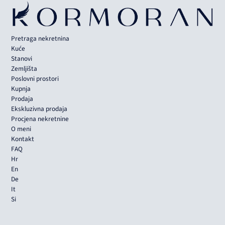
Pretraga nekretnina
Kuće
Stanovi
Zemljišta
Poslovni prostori
Kupnja
Prodaja
Ekskluzivna prodaja
Procjena nekretnine
O meni
Kontakt
FAQ
Hr
En
De
It
Si