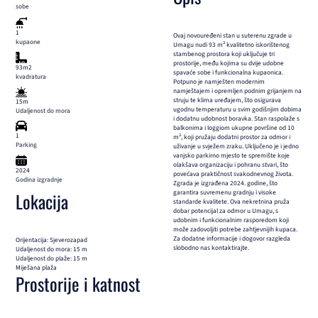
sobe
1
Ovaj novouređeni stan u suterenu zgrade u
kupaone
Umagu nudi 93 m² kvalitetno iskorištenog
stambenog prostora koji uključuje tri
prostorije, među kojima su dvije udobne
93m2
spavaće sobe i funkcionalna kupaonica.
kvadratura
Potpuno je namješten modernim
namještajem i opremljen podnim grijanjem na
struju te klima uređajem, što osigurava
15m
ugodnu temperaturu u svim godišnjim dobima
Udaljenost do mora
i dodatnu udobnost boravka. Stan raspolaže s
balkonima i loggiom ukupne površine od 10
1
m², koji pružaju dodatni prostor za odmor i
Parking
uživanje u svježem zraku. Uključeno je i jedno
vanjsko parkirno mjesto te spremište koje
olakšava organizaciju i pohranu stvari, što
2024
povećava praktičnost svakodnevnog života.
Godina izgradnje
Zgrada je izgrađena 2024. godine, što
garantira suvremenu gradnju i visoke
Lokacija
standarde kvalitete. Ova nekretnina pruža
dobar potencijal za odmor u Umagu, s
udobnim i funkcionalnim rasporedom koji
može zadovoljiti potrebe zahtjevnijih kupaca.
Za dodatne informacije i dogovor razgleda
Orijentacija: Sjeverozapad
slobodno nas kontaktirajte.
Udaljenost do mora: 15 m
Udaljenost do plaže: 15 m
Miješana plaža
Prostorije i katnost