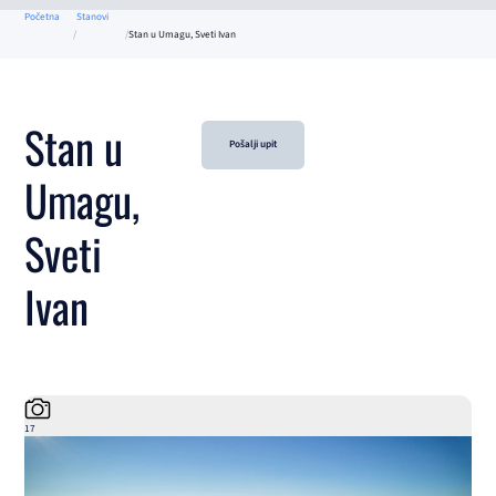
Početna
Stanovi
Stan u Umagu, Sveti Ivan
Stan u
Pošalji upit
Umagu,
Sveti
Ivan
17