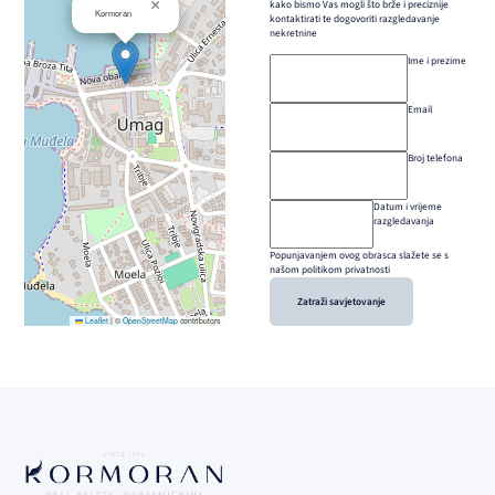
×
kako bismo Vas mogli što brže i preciznije
Kormoran
kontaktirati te dogovoriti razgledavanje
nekretnine
Ime i prezime
Email
Broj telefona
Datum i vrijeme
razgledavanja
Popunjavanjem ovog obrasca slažete se s
našom politikom privatnosti
Zatraži savjetovanje
Leaflet
|
©
OpenStreetMap
contributors