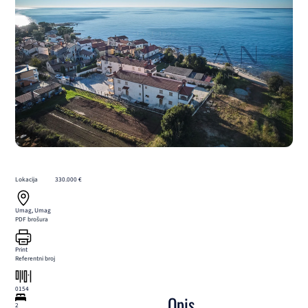
Lokacija
330.000 €
Umag, Umag
PDF brošura
Print
Referentni broj
0154
Opis
2