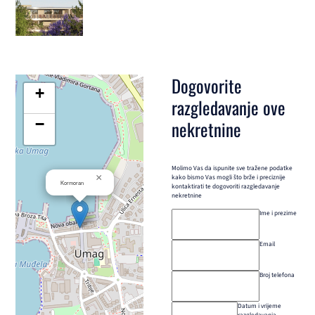
Dogovorite
+
razgledavanje ove
−
nekretnine
Molimo Vas da ispunite sve tražene podatke
×
kako bismo Vas mogli što brže i preciznije
Kormoran
kontaktirati te dogovoriti razgledavanje
nekretnine
Ime i prezime
Email
Broj telefona
Datum i vrijeme