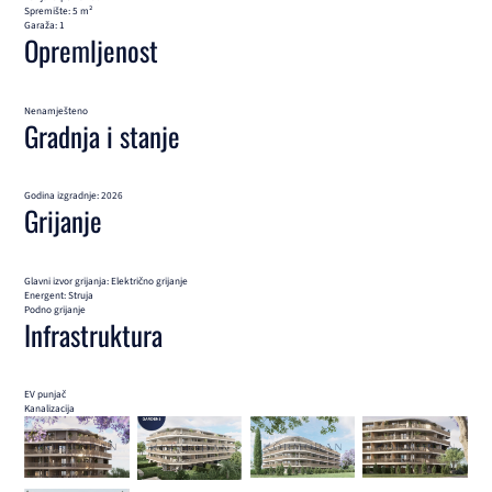
Spremište: 5 m²
Garaža: 1
Opremljenost
Nenamješteno
Gradnja i stanje
Godina izgradnje: 2026
Grijanje
Glavni izvor grijanja: Električno grijanje
Energent: Struja
Podno grijanje
Infrastruktura
EV punjač
Kanalizacija