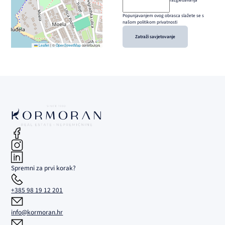
razgledavanja
Popunjavanjem ovog obrasca slažete se s
našom politikom privatnosti
Zatraži savjetovanje
Leaflet
|
©
OpenStreetMap
contributors
Spremni za prvi korak?
+385 98 19 12 201
info@kormoran.hr