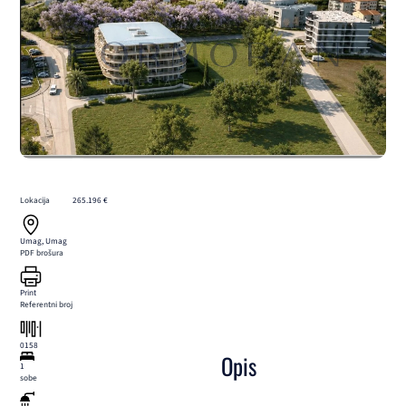
Lokacija
265.196 €
Umag, Umag
PDF brošura
Print
Referentni broj
0158
Opis
1
sobe