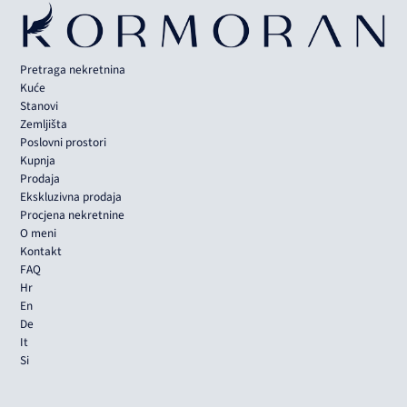
Pretraga nekretnina
Kuće
Stanovi
Zemljišta
Poslovni prostori
Kupnja
Prodaja
Ekskluzivna prodaja
Procjena nekretnine
O meni
Kontakt
FAQ
Hr
En
De
It
Si