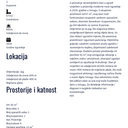
1
U ponudi je nenamješteni stan u zgradi
kupaone
smješten u prizemlju moderne nove izgradnje
iz 2026. godine u Umagu. S ukupnom
površinom od 67 m², ovaj stan nudi
67m2
funkcionalan raspored s jednom spavaćom
kvadratura
sobom, dnevnim boravkom i kupaonicom, što
ga čini idealnim za samce ili parove.
Orijentiran je na jug, što osigurava dobru
600m
osvijetljenost tijekom većeg dijela dana. Uz
Udaljenost do mora
stan dolazi i garažno mjesto, što povećava
praktičnost i sigurnost parkiranja. Električno
2026
grijanje s podnim sustavom pruža ugodnu i
Godina izgradnje
ravnomjernu toplinu, doprinoseći udobnosti
stanovanja. Dodatni prostor predstavlja vrt
Lokacija
površine 56 m², koji omogućuje uživanje u
svježem zraku i privatnosti, stvarajući ugodan
ambijent za opuštanje ili druženje. Stan je
smješten na udaljenosti od 600 metara do
mora i 800 metara do miješane plaže, što nudi
Orijentacija: Jug
mogućnost aktivnog i opuštenog načina života
Udaljenost do mora: 600 m
u ovom dijelu Umaga. Ova nekretnina može
Udaljenost do plaže: 800 m
biti odličan izbor za one koji traže kvalitetan
Miješana plaža
dom u Umagu. Za detaljnije informacije i
Prostorije i katnost
dogovor o razgledu slobodno nas
kontaktirajte.
005
Vrt: 56 m²
Broj soba: 2
Broj spavaćih soba: 1
Broj kupaonica: 1
Kat: Prizemlje
Broj katova: 4
Vanjska površina: 12 m²