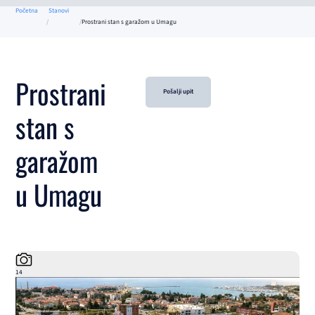
Početna
Stanovi
Prostrani stan s garažom u Umagu
Prostrani
Pošalji upit
stan s
garažom
u Umagu
14