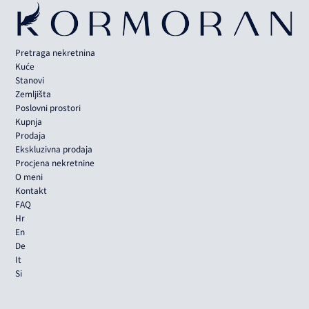
Pretraga nekretnina
Kuće
Stanovi
Zemljišta
Poslovni prostori
Kupnja
Prodaja
Ekskluzivna prodaja
Procjena nekretnine
O meni
Kontakt
FAQ
Hr
En
De
It
Si