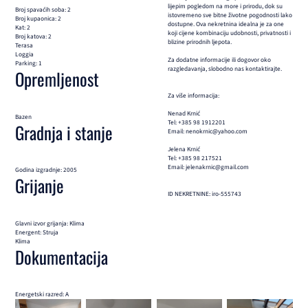
lijepim pogledom na more i prirodu, dok su
Broj spavaćih soba: 2
istovremeno sve bitne životne pogodnosti lako
Broj kupaonica: 2
dostupne. Ova nekretnina idealna je za one
Kat: 2
koji cijene kombinaciju udobnosti, privatnosti i
Broj katova: 2
blizine prirodnih ljepota.
Terasa
Loggia
Za dodatne informacije ili dogovor oko
Parking: 1
razgledavanja, slobodno nas kontaktirajte.
Opremljenost
Za više informacija:
Nenad Krnić
Bazen
Tel: +385 98 1912201
Gradnja i stanje
Email: nenokrnic@yahoo.com
Jelena Krnić
Tel: +385 98 217521
Email: jelenakrnic@gmail.com
Godina izgradnje: 2005
Grijanje
ID NEKRETNINE: iro-555743
Glavni izvor grijanja: Klima
Energent: Struja
Klima
Dokumentacija
Energetski razred: A