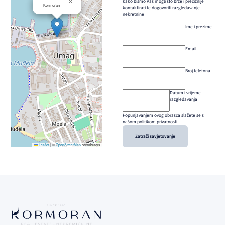
×
kako bismo Vas mogli što brže i preciznije
Kormoran
kontaktirati te dogovoriti razgledavanje
nekretnine
Ime i prezime
Email
Broj telefona
Datum i vrijeme
razgledavanja
Popunjavanjem ovog obrasca slažete se s
našom politikom privatnosti
Zatraži savjetovanje
Leaflet
|
©
OpenStreetMap
contributors