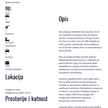
Referentni broj
0121
Opis
2
sobe
2
Na prodaji je atraktivan stan površine 78,76
kupaone
m2, smješten na drugom katu stambene
zgrade s ukupno dva kata u Umagu, Crveni
vrh. Ovaj 2,5-sobni stan (2S+DB) izgrađen je
78,76m2
2005. godine i predstavlja izvrsnu priliku za
kvadratura
one koji traže udoban dom na mirnoj lokaciji u
blizini prirode.
1
Stan se sastoji od dvije spavaće sobe te
Parking
dodatnog dnevnog boravka, a orijentiran je
prema sjeveru i jugu, što osigurava dobru
2005
osvijetljenost i ugodnu atmosferu tijekom
Godina izgradnje
cijelog dana. Energetski razred A jamči visoku
energetsku učinkovitost.
Lokacija
Posebnu vrijednost ovom stanu daje bazen,
terasa, lođa i privatni vrt, koji omogućuju
uživanje na otvorenom i dodatni prostor za
opuštanje ili druženje. Parkiralište je osigurano
Pogled na more
za stanare. Za grijanje i hlađenje koriste se
Udaljenost do plaže: 200 m
klima uređaj i električna energija, što
Prostorije i katnost
omogućuje individualnu regulaciju
temperature prema potrebi.
Lokacija stana u Umagu pruža miran okoliš s