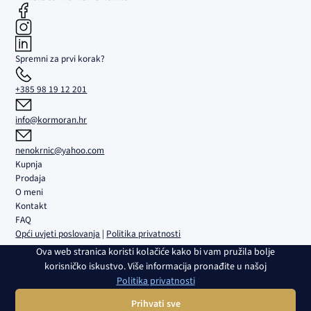
Spremni za prvi korak?
+385 98 19 12 201
info@kormoran.hr
nenokrnic@yahoo.com
Kupnja
Prodaja
O meni
Kontakt
FAQ
Opći uvjeti poslovanja
|
Politika privatnosti
Ova web stranica koristi kolačiće kako bi vam pružila bolje
Kormoran d.o.o. | Sjedište i ured: Trgovačka 5B, Umag | Društvo je
korisničko iskustvo. Više informacija pronađite u našoj
upisano u sudski registar Trgovačkog suda u Rijeci pod br. MBS
Politika privatnosti
040108082 | OIB: 02980639082 | Transakcijski račun i banka:
HR4224840081100459161, RBA | Temeljni kapital: 2.654,46 € | Direktor:
Prihvati sve