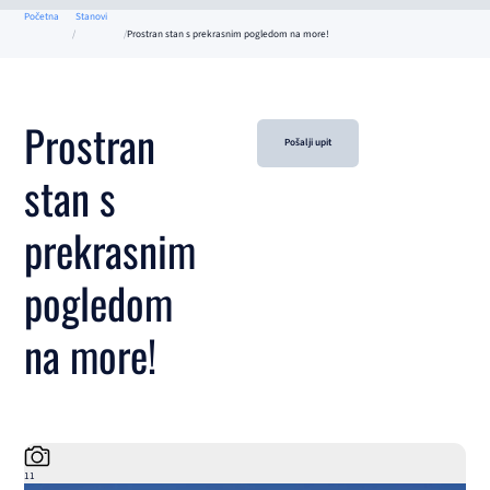
Početna
Stanovi
Prostran stan s prekrasnim pogledom na more!
Prostran
Pošalji upit
stan s
prekrasnim
pogledom
na more!
11