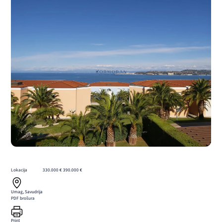
Lokacija
330.000 €
390.000 €
Umag, Savudrija
PDF brošura
Print