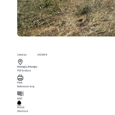
Lokacija
103.650 €
Brtonigla, Brtonigla
PDF brošura
Print
Referentni broj
0087
691m2
Okučnica