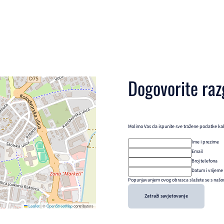
Dogovorite raz
Molimo Vas da ispunite sve tražene podatke kako
Ime i prezime
Email
Broj telefona
Datum i vrijeme
Popunjavanjem ovog obrasca slažete se s našom
Zatraži savjetovanje
Leaflet
|
©
OpenStreetMap
contributors