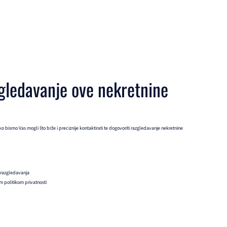
gledavanje ove nekretnine
 bismo Vas mogli što brže i preciznije kontaktirati te dogovoriti razgledavanje nekretnine
 razgledavanja
 politikom privatnosti