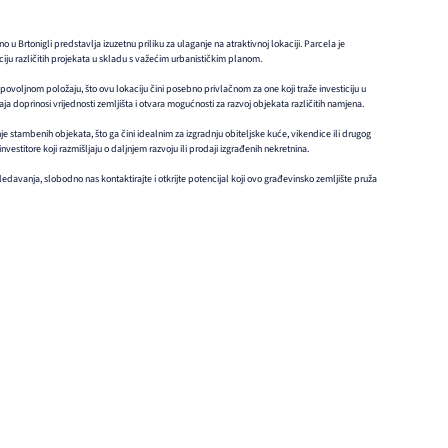
u Brtonigli predstavlja izuzetnu priliku za ulaganje na atraktivnoj lokaciji. Parcela je
ciju različitih projekata u skladu s važećim urbanističkim planom.
i povoljnom položaju, što ovu lokaciju čini posebno privlačnom za one koji traže investiciju u
ja doprinosi vrijednosti zemljišta i otvara mogućnosti za razvoj objekata različitih namjena.
stambenih objekata, što ga čini idealnim za izgradnju obiteljske kuće, vikendice ili drugog
nvestitore koji razmišljaju o daljnjem razvoju ili prodaji izgrađenih nekretnina.
edavanja, slobodno nas kontaktirajte i otkrijte potencijal koji ovo građevinsko zemljište pruža