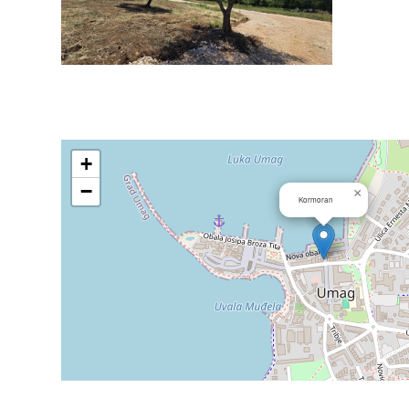
+
−
×
Kormoran