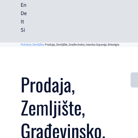
En
De
It
Si
Početna
Zemljišta
Prodaja, Zemljište, Građevinsko, Istarska županija, Brtonigla
Prodaja,
Zemljište,
Građevinsko,