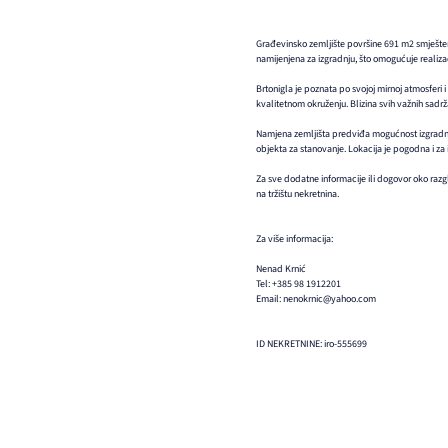
Građevinsko zemljište površine 691 m2 smješteno 
namijenjena za izgradnju, što omogućuje realiza
Brtonigla je poznata po svojoj mirnoj atmosferi 
kvalitetnom okruženju. Blizina svih važnih sadrža
Namjena zemljišta predviđa mogućnost izgradnje 
objekta za stanovanje. Lokacija je pogodna i za i
Za sve dodatne informacije ili dogovor oko razgl
na tržištu nekretnina.
Za više informacija:
Nenad Krnić
Tel: +385 98 1912201
Email: nenokrnic@yahoo.com
ID NEKRETNINE: iro-555699