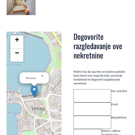
Dogovorite
+
razgledavanje ove
−
nekretnine
Molimo Vas da ispunite sve tražene podatke
×
kako bismo Vas mogli što brže i preciznije
Kormoran
kontaktirati te dogovoriti razgledavanje
nekretnine
Ime i prezime
Email
Broj telefona
Datum i vrijeme
razgledavanja