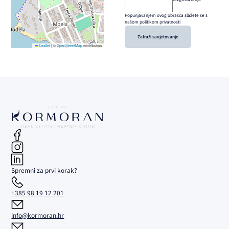
Popunjavanjem ovog obrasca slažete se s
našom politikom privatnosti
Zatraži savjetovanje
Leaflet
|
©
OpenStreetMap
contributors
Spremni za prvi korak?
+385 98 19 12 201
info@kormoran.hr