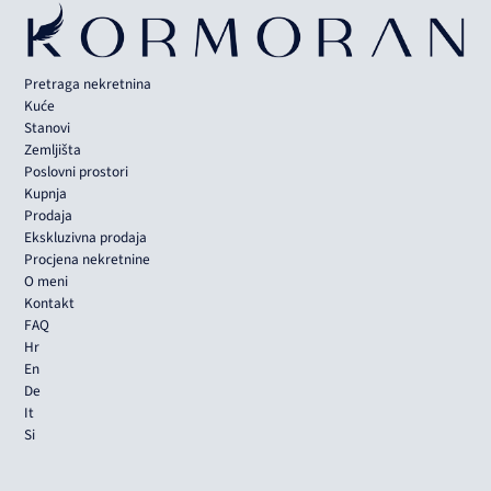
Pretraga nekretnina
Kuće
Stanovi
Zemljišta
Poslovni prostori
Kupnja
Prodaja
Ekskluzivna prodaja
Procjena nekretnine
O meni
Kontakt
FAQ
Hr
En
De
It
Si