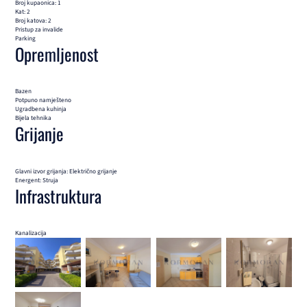
Broj kupaonica: 1
Kat: 2
Broj katova: 2
Pristup za invalide
Parking
Opremljenost
Bazen
Potpuno namješteno
Ugradbena kuhinja
Bijela tehnika
Grijanje
Glavni izvor grijanja: Električno grijanje
Energent: Struja
Infrastruktura
Kanalizacija