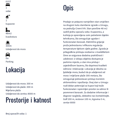
0157
Opis
1
sobe
1
Prodaje se potpuno namješten stan smješten
kupaone
na drugom katu stambene zgrade u Umagu,
na području Crveni Vrh. Stan površine 48 m2
sadrži jednu spavaću sobu i kupaonicu, a
48m2
kuhinja je opremljena svim potrebnim bijelim
kvadratura
tehnikama, što omogućuje ugodan i
funkcionalan boravak. Električno grijanje
pruža jednostavnu i efikasnu regulaciju
300m
temperature tijekom cijele godine. Zgrada je
Udaljenost do mora
prilagođena pristupu osobama s invaliditetom
čime se osigurava dodatna praktičnost i
Da
udobnost. U sklopu objekta dostupno je
Parking
parkirno mjesto, a stan ima pristup i
zajedničkom bazenu, što doprinosi kvaliteti
Lokacija
odmora i relaksacije. Lokacija je idealna za
ljubitelje mora, budući da je udaljenost od
mora i miješane plaže 300 metara, što
omogućuje jednostavan pristup morskim
aktivnostima i opuštanju. Ovaj stan u Umagu
Udaljenost do mora: 300 m
nudi dobar potencijal za kupce koji traže
Udaljenost do plaže: 300 m
funkcionalan i opremljen prostor za odmor ili
Miješana plaža
povremeni boravak. Za dodatne informacije i
Udaljenost do centra: 8000 m
dogovor razgleda, slobodno nas kontaktirajte.
Prostorije i katnost
Golf 200 m, restoran 100 m, trgovina 0 m,
centar 8000
Broj spavaćih soba: 1