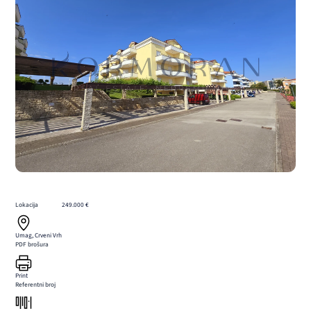
Lokacija
249.000 €
Umag, Crveni Vrh
PDF brošura
Print
Referentni broj