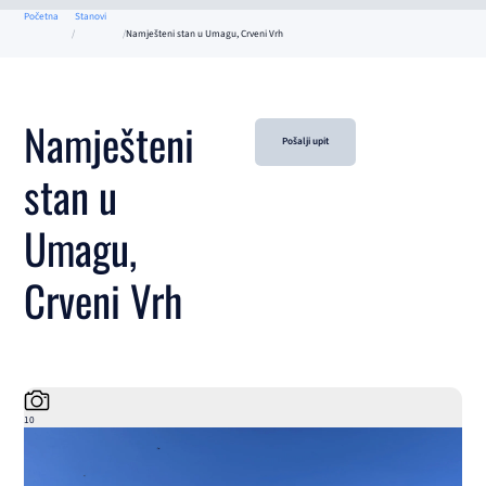
Početna
Stanovi
Namješteni stan u Umagu, Crveni Vrh
Namješteni
Pošalji upit
stan u
Umagu,
Crveni Vrh
10