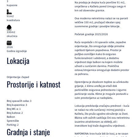
3
Na prodaju je dvojna kuća površine 91 m2,
kupaone
smještena u Kaštelu pored Umaga svega 4
km od slovenske granice.
91m2
Ova moderna nekretnina nalazi se na parceli
kvadratura
veličine 330 m2, pružajući idealan spoj
suvremene gradnje i povoljne lokacije.
330m2
Početak gradnje 2025/2026
okućnica
Kuća raspolaže s tri spavaće sobe, zapadne
orijentacije, što omogućuje obilje prirodne
2026
svjetlosti tijekom popodneva. Prostor je
Godina izgradnje
pažljivo osmišljen kako bi osigurao
Lokacija
funkcionalnost i udobnost, a dodatnu
vrijednost daje balkon na kojem možete
uživati u sunčanim danima. Praktična
ostava/strojarnica omogućuje dodatni prostor
za pohranu.
Orijentacija: Zapad
Prostorije i katnost
Opremljena je dizalicom topline za učinkovito
grijanje, 1 klima uređaj po etaži dok
parkiralište osigurava jednostavno i sigurno
parkiranje vozila. Klime je moguće postaviti u
svim prostorijama uz nadoplatu.
Broj spavaćih soba: 3
Broj kupaonica: 3
Lokacija predstavlja značajnu prednost – kuća
Broj WC-a: 1
se nalazi na vrlo sunčanoj i mirnoj poziciji u
Broj katova: 2
Kaštelu, što pruža ugodno okruženje za život.
Balkon
Blizina svih važnih sadržaja čini ovu nekretninu
Spremište
izuzetno atraktivnom za obitelji, ali i
Parking: 2
investitore koji traže dugoročnu vrijednost.
Gradnja i stanje
NAPOMENA: krov kuće biti će kosi, a ne ravan