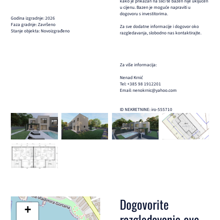
kako je prikazan na slici te bazen nije uključen
u cijenu. Bazen je moguće napraviti u
dogovoru s investitorima.
Godina izgradnje: 2026
Faza gradnje: Završeno
Za sve dodatne informacije i dogovor oko
Stanje objekta: Novoizgrađeno
razgledavanja, slobodno nas kontaktirajte.
Za više informacija:
Nenad Krnić
Tel: +385 98 1912201
Email: nenokrnic@yahoo.com
ID NEKRETNINE: iro-555710
Dogovorite
+
razgledavanje ove