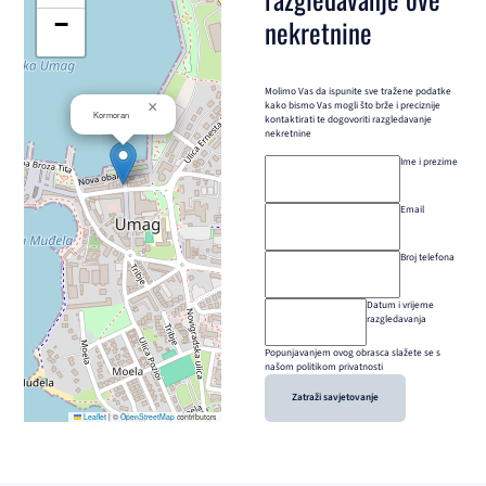
−
nekretnine
Molimo Vas da ispunite sve tražene podatke
×
kako bismo Vas mogli što brže i preciznije
Kormoran
kontaktirati te dogovoriti razgledavanje
nekretnine
Ime i prezime
Email
Broj telefona
Datum i vrijeme
razgledavanja
Popunjavanjem ovog obrasca slažete se s
našom politikom privatnosti
Zatraži savjetovanje
Leaflet
|
©
OpenStreetMap
contributors