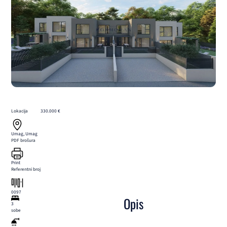
Lokacija
330.000 €
Umag, Umag
PDF brošura
Print
Referentni broj
0097
Opis
3
sobe