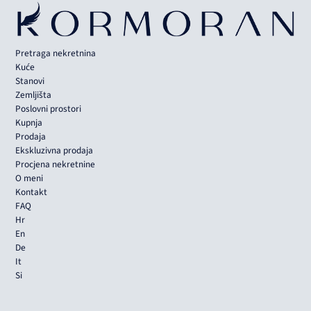
Pretraga nekretnina
Kuće
Stanovi
Zemljišta
Poslovni prostori
Kupnja
Prodaja
Ekskluzivna prodaja
Procjena nekretnine
O meni
Kontakt
FAQ
Hr
En
De
It
Si