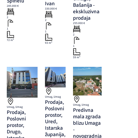
Špinelu
Ivan
Bašanija -
285.000 €
330.000 €
ekskluzivna
prodaja
2
2
255.000 €
1
1
2
72 m²
93 m²
1
59 m²
Umag, Umag
Prodaja,
Umag, Umag
Umag, Umag
Poslovni
Predivna
Prodaja,
prostor,
mala zgrada
Poslovni
Ured,
blizu Umaga
prostor,
Istarska
-
Drugo,
županija,
novogradnja