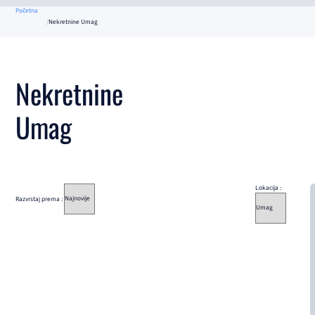
Početna
Nekretnine Umag
Nekretnine
Umag
Lokacija :
Razvrstaj prema :