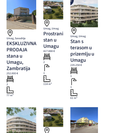
Umag, Umag
Prostrani
Umag, Umag
Umag, Savudrija
stan u
Stan s
EKSKLUZIVNA
Umagu
terasom u
PRODAJA
417.888 €
prizemlju u
stana u
Umagu
Umagu,
2
235.258 €
Zambratija
1
252.000 €
1
114 m²
2
1
77 m²
61 m²