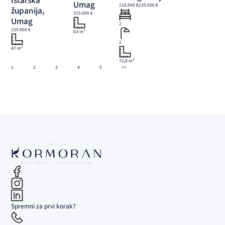
Istarska
Umag
216.000 €
235.000 €
županija,
315.000 €
Umag
2
235.000 €
63 m²
2
47 m²
72,6 m²
1
2
3
4
5
>>
Spremni za prvi korak?