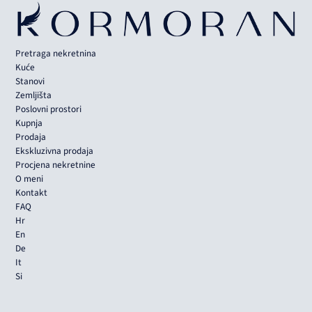
Pretraga nekretnina
Kuće
Stanovi
Zemljišta
Poslovni prostori
Kupnja
Prodaja
Ekskluzivna prodaja
Procjena nekretnine
O meni
Kontakt
FAQ
Hr
En
De
It
Si