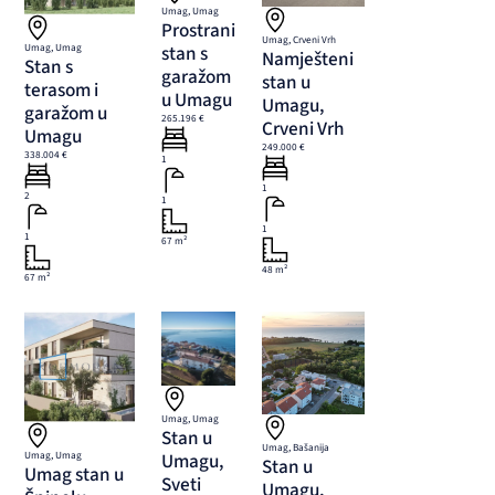
Umag, Umag
Prostrani
Umag, Crveni Vrh
Umag, Umag
stan s
Namješteni
Stan s
garažom
stan u
terasom i
u Umagu
Umagu,
garažom u
265.196 €
Crveni Vrh
Umagu
249.000 €
338.004 €
1
1
2
1
1
1
67 m²
48 m²
67 m²
Umag, Umag
Stan u
Umag, Bašanija
Umag, Umag
Umagu,
Stan u
Umag stan u
Sveti
Umagu,