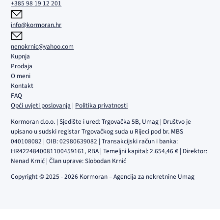
+385 98 19 12 201
info@kormoran.hr
nenokrnic@yahoo.com
Kupnja
Prodaja
O meni
Kontakt
FAQ
Opći uvjeti poslovanja
|
Politika privatnosti
Kormoran d.o.o. | Sjedište i ured: Trgovačka 5B, Umag | Društvo je
upisano u sudski registar Trgovačkog suda u Rijeci pod br. MBS
040108082 | OIB: 02980639082 | Transakcijski račun i banka:
HR4224840081100459161, RBA | Temeljni kapital: 2.654,46 € | Direktor:
Nenad Krnić | Član uprave: Slobodan Krnić
Copyright © 2025 - 2026 Kormoran – Agencija za nekretnine Umag