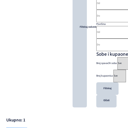
Površina
Filtriraj nekretnine
Sobe i kupaon
Broj spavaćih soba
Broj kupaonica
Filtriraj
Očisti
Ukupno: 1