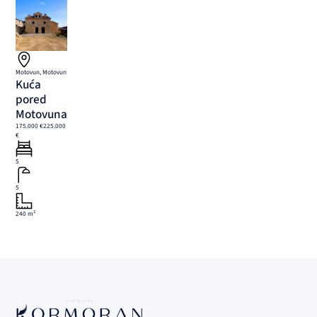
Motovun, Motovun
Kuća
pored
Motovuna
175.000 €
225.000
€
5
5
240 m²