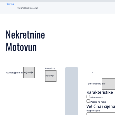
Početna
Nekretnine Motovun
Nekretnine
Motovun
Lokacija :
Razvrstaj prema :
×
Tip nekretnine
Karakteristike
Blizina mora
Pogled na more
Veličina i cijen
Raspon cijene