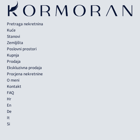
Pretraga nekretnina
Kuće
Stanovi
Zemljišta
Poslovni prostori
Kupnja
Prodaja
Ekskluzivna prodaja
Procjena nekretnine
O meni
Kontakt
FAQ
Hr
En
De
It
Si