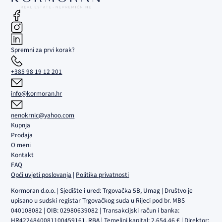
Spremni za prvi korak?
+385 98 19 12 201
info@kormoran.hr
nenokrnic@yahoo.com
Kupnja
Prodaja
O meni
Kontakt
FAQ
Opći uvjeti poslovanja
|
Politika privatnosti
Kormoran d.o.o. | Sjedište i ured: Trgovačka 5B, Umag | Društvo je
upisano u sudski registar Trgovačkog suda u Rijeci pod br. MBS
040108082 | OIB: 02980639082 | Transakcijski račun i banka:
HR4224840081100459161, RBA | Temeljni kapital: 2.654,46 € | Direktor: