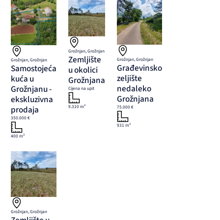
Grožnjan, Grožnjan
Zemljište
Grožnjan, Grožnjan
Grožnjan, Grožnjan
Građevinsko
Samostojeća
u okolici
zeljište
kuća u
Grožnjana
nedaleko
Grožnjanu -
Cijena na upit
Grožnjana
ekskluzivna
9.310 m²
prodaja
75.000 €
350.000 €
931 m²
400 m²
Grožnjan, Grožnjan