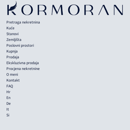
Pretraga nekretnina
Kuće
Stanovi
Zemljišta
Poslovni prostori
Kupnja
Prodaja
Ekskluzivna prodaja
Procjena nekretnine
O meni
Kontakt
FAQ
Hr
En
De
It
Si