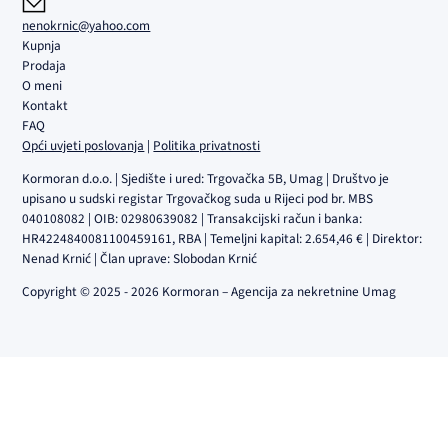
nenokrnic@yahoo.com
Kupnja
Prodaja
O meni
Kontakt
FAQ
Opći uvjeti poslovanja
|
Politika privatnosti
Kormoran d.o.o. | Sjedište i ured: Trgovačka 5B, Umag | Društvo je
upisano u sudski registar Trgovačkog suda u Rijeci pod br. MBS
040108082 | OIB: 02980639082 | Transakcijski račun i banka:
HR4224840081100459161, RBA | Temeljni kapital: 2.654,46 € | Direktor:
Nenad Krnić | Član uprave: Slobodan Krnić
Copyright © 2025 - 2026 Kormoran – Agencija za nekretnine Umag