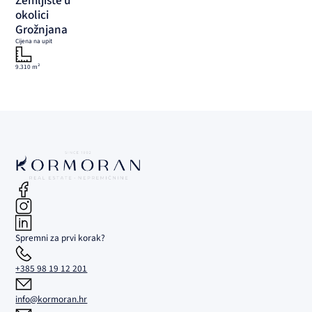
Zemljište u
okolici
Grožnjana
Cijena na upit
9.310 m²
Spremni za prvi korak?
+385 98 19 12 201
info@kormoran.hr