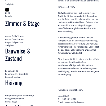
zum Kauf an einem attraktiven Standort dar.
1
Stellplatz
Terrasse: 12,70 m2
2025
Die Wohnung befindet sich in Umag, einer
Baujahr
Stadt, die für ihre entwickelte Infrastruktur
und die Nähe zum Meer bekannt ist, was sie
Zimmer & Etage
zu einer attraktiven Wahl zum Wohnen oder
als Investition macht. Die großzügige
Wohnfläche ermöglicht eine komfortable
Raumaufteilung.
Anzahl Schlafzimmer: 1
Zur Wohnung gehören ein Hof und ein
Anzahl Badezimmer: 1
Parkplatz, was die Lebensqualität im Alltag
Etage: Erdgeschoss
zusätzlich erhöht. Für Heizung und Kühlung
Stellplatz: 1
wird Strom und eine Klimaanlage verwendet,
Bauweise &
die das ganze Jahr über eine angenehme
Temperatur gewährleistet.
Zustand
Diese Immobilie bietet einen günstigen Preis,
was sie auf dem Markt äußerst
wettbewerbsfähig macht. Für weitere
Informationen oder zur Vereinbarung eines
Baujahr: 2025
Besichtigungstermins stehen wir Ihnen gerne
Bauphase: Fertiggestellt
zur Verfügung.
Zustand: Neubau
Heizung
Für weitere informationen:
Hauptheizungsart: Klimaanlage
Nenad Krnić
Energieträger: Strom
Tel: +385 98 1912201
Klimaanlage
Email: nenokrnic@yahoo.com