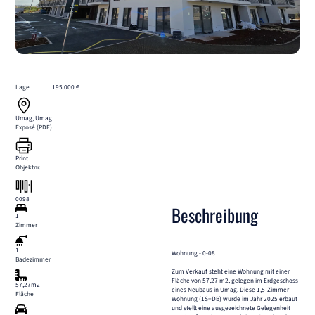
Lage
195.000 €
Umag, Umag
Exposé (PDF)
Print
Objektnr.
0098
Beschreibung
1
Zimmer
1
Wohnung - 0-08
Badezimmer
Zum Verkauf steht eine Wohnung mit einer
Fläche von 57,27 m2, gelegen im Erdgeschoss
57,27m2
eines Neubaus in Umag. Diese 1,5-Zimmer-
Fläche
Wohnung (1S+DB) wurde im Jahr 2025 erbaut
und stellt eine ausgezeichnete Gelegenheit