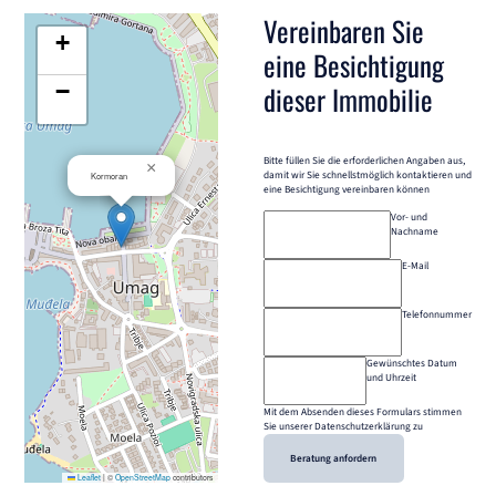
Vereinbaren Sie
+
eine Besichtigung
−
dieser Immobilie
Bitte füllen Sie die erforderlichen Angaben aus,
×
damit wir Sie schnellstmöglich kontaktieren und
Kormoran
eine Besichtigung vereinbaren können
Vor- und
Nachname
E-Mail
Telefonnummer
Gewünschtes Datum
und Uhrzeit
Mit dem Absenden dieses Formulars stimmen
Sie unserer Datenschutzerklärung zu
Beratung anfordern
Leaflet
|
©
OpenStreetMap
contributors