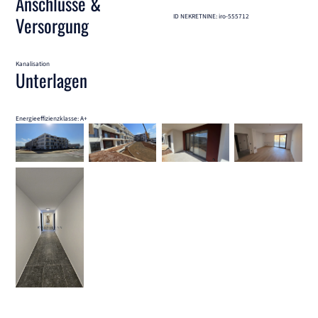
Anschlüsse &
ID NEKRETNINE: iro-555712
Versorgung
Kanalisation
Unterlagen
Energieeffizienzklasse: A+