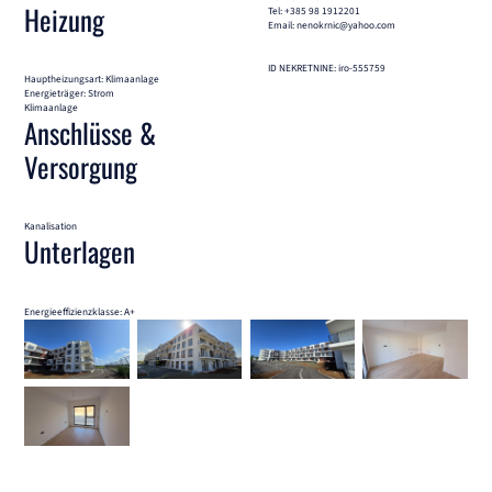
Heizung
Tel: +385 98 1912201
Email: nenokrnic@yahoo.com
ID NEKRETNINE: iro-555759
Hauptheizungsart: Klimaanlage
Energieträger: Strom
Klimaanlage
Anschlüsse &
Versorgung
Kanalisation
Unterlagen
Energieeffizienzklasse: A+