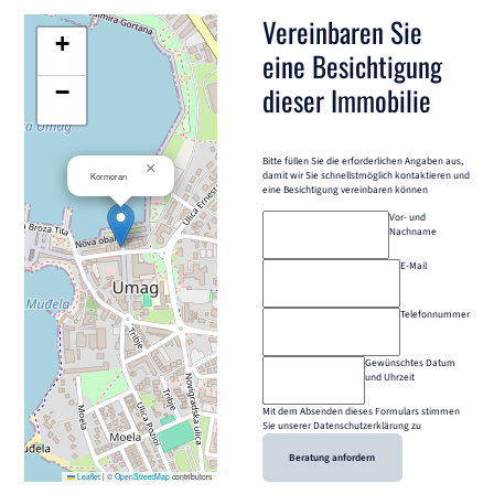
Vereinbaren Sie
+
eine Besichtigung
−
dieser Immobilie
Bitte füllen Sie die erforderlichen Angaben aus,
×
damit wir Sie schnellstmöglich kontaktieren und
Kormoran
eine Besichtigung vereinbaren können
Vor- und
Nachname
E-Mail
Telefonnummer
Gewünschtes Datum
und Uhrzeit
Mit dem Absenden dieses Formulars stimmen
Sie unserer Datenschutzerklärung zu
Beratung anfordern
Leaflet
|
©
OpenStreetMap
contributors