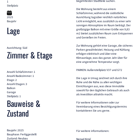
begehrtesten Stadtteile suchen.
1
Stellplatz
Die Wohnung besteht aus einem
Schlafzimmer, während die südöstliche
2025
Ausrichtung tagsüber reichlich natürliches
Baujahr
Licht ermöglicht, was zusätzlich zu einer sehr
sonnigen Atmosphäre im Raum beiträgt. Der
Lage
großzügige Balkon mit einer Größe von 9,83
m2 bietet zusätzlichen Raum zum Entspannen
und Genießen im Freien.
Zur Wohnung gehört eine Garage, die sicheres
Ausrichtung: Süd
Parken gewährleistet. Heizung und Kühlung
Zimmer & Etage
erfolgen elektrisch und über eine
Klimaanlage, was das ganze Jahr über für
eine angenehme Temperatur sorgt.
PARKEN: Außenstellplatz V37 und G72
Anzahl Schlafzimmer: 1
Anzahl Badezimmer: 1
Die Lage in Umag zeichnet sich durch ihre
Etage: 2
Ruhe und die Nähe zu allen wichtigen
Anzahl Etagen: 3
Einrichtungen aus, was diese Immobilie
Balkon
sowohl für den täglichen Gebrauch als auch
Garage
als Investition attraktiv macht.
Stellplatz: 1
Bauweise &
Für weitere Informationen oder zur
Vereinbarung eines Besichtigungstermins
Zustand
kontaktieren Sie uns gerne.
Baujahr: 2025
Für weitere informationen:
Bauphase: Fertiggestellt
Zustand: Neubau
Nenad Krnić