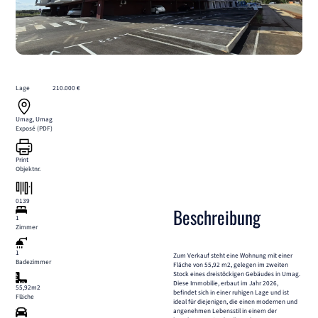
Lage
210.000 €
Umag, Umag
Exposé (PDF)
Print
Objektnr.
0139
Beschreibung
1
Zimmer
1
Zum Verkauf steht eine Wohnung mit einer
Badezimmer
Fläche von 55,92 m2, gelegen im zweiten
Stock eines dreistöckigen Gebäudes in Umag.
Diese Immobilie, erbaut im Jahr 2026,
55,92m2
befindet sich in einer ruhigen Lage und ist
Fläche
ideal für diejenigen, die einen modernen und
angenehmen Lebensstil in einem der