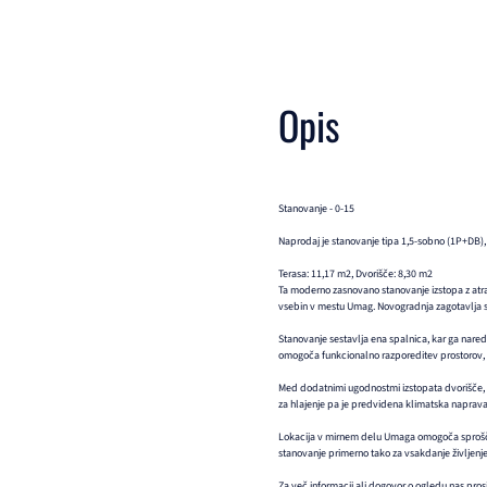
Opis
Stanovanje - 0-15
Naprodaj je stanovanje tipa 1,5-sobno (1P+DB), 
Terasa: 11,17 m2, Dvorišče: 8,30 m2
Ta moderno zasnovano stanovanje izstopa z atra
vsebin v mestu Umag. Novogradnja zagotavlja s
Stanovanje sestavlja ena spalnica, kar ga nared
omogoča funkcionalno razporeditev prostorov, 
Med dodatnimi ugodnostmi izstopata dvorišče, k
za hlajenje pa je predvidena klimatska naprava,
Lokacija v mirnem delu Umaga omogoča sproščen ži
stanovanje primerno tako za vsakdanje življenje 
Za več informacij ali dogovor o ogledu nas prosi