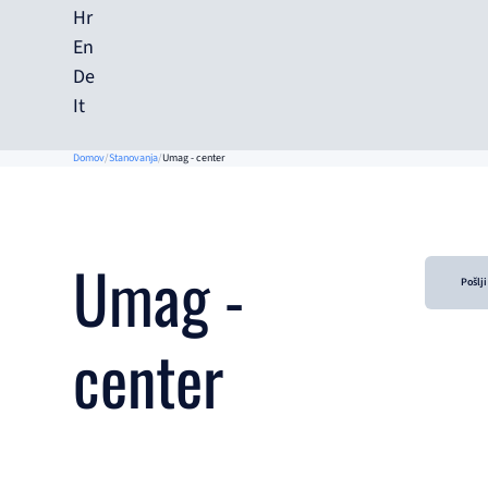
Hr
En
De
It
Domov
Stanovanja
Umag - center
Umag -
Pošlj
center