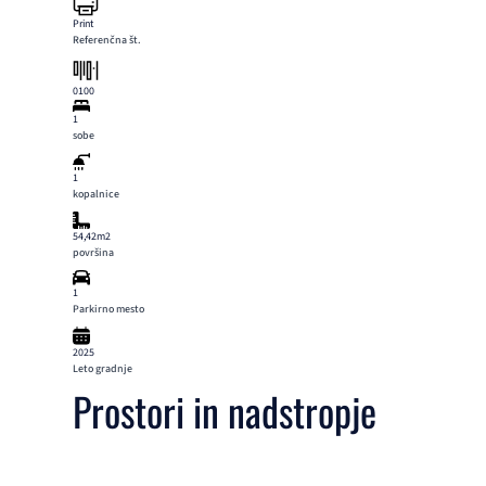
Print
Referenčna št.
0100
1
sobe
1
kopalnice
54,42m2
površina
1
Parkirno mesto
2025
Leto gradnje
Prostori in nadstropje