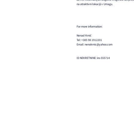
na atraktivni lokaciji v Umagu.
For more information:
Nenad Krnić
Tel: +385 98 1912201
Email: nenokrnic@yahoo.com
ID NEKRETNINE: iro-555714