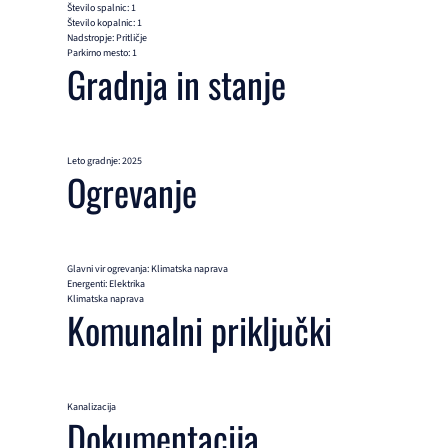
Število spalnic: 1
Število kopalnic: 1
Nadstropje: Pritličje
Parkirno mesto: 1
Gradnja in stanje
Leto gradnje: 2025
Ogrevanje
Glavni vir ogrevanja: Klimatska naprava
Energenti: Elektrika
Klimatska naprava
Komunalni priključki
Kanalizacija
Dokumentacija