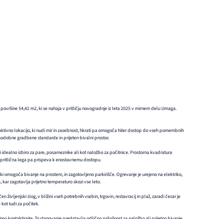
površine 54,42 m2, ki se nahaja v pritličju novogradnje iz leta 2025 v mirnem delu Umaga.
ktivno lokacijo, ki nudi mir in zasebnost, hkrati pa omogoča hiter dostop do vseh pomembnih
odobne gradbene standarde in prijeten bivalni prostor.
i idealno izbiro za pare, posameznike ali kot naložbo za počitnice. Prostorna kvadratura
pritlična lega pa prispeva k enostavnemu dostopu.
i omogoča bivanje na prostem, in zagotovljeno parkirišče. Ogrevanje je urejeno na elektriko,
 kar zagotavlja prijetno temperaturo skozi vse leto.
vljenjski slog, v bližini vseh potrebnih vsebin, trgovin, restavracij in plaž, zaradi česar je
kot tudi za počitek.
mo kontaktirajte. To stanovanje predstavlja odlično priložnost za naložbo ali prijetno bivanje