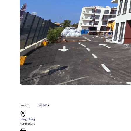
Lokacija
190.000 €
Umag, Umag
PDF brošura