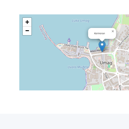
+
−
×
Kormoran