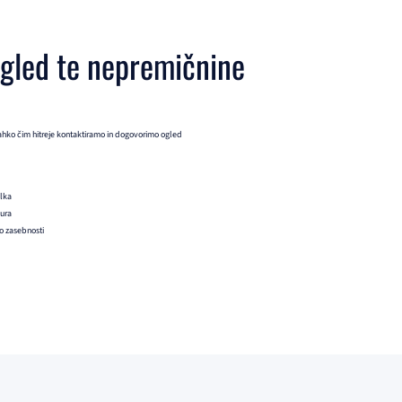
ogled te nepremičnine
ahko čim hitreje kontaktiramo in dogovorimo ogled
ilka
 ura
ko zasebnosti