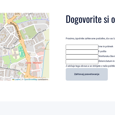
Dogovorite si 
Prosimo, izpolnite zahtevane podatke, da vas l
Ime in priimek
E-pošta
Telefonska štev
Želeni datum in
Z oddajo tega obrazca se strinjate z našo politi
Zahtevaj posvetovanje
Leaflet
|
©
OpenStreetMap
contributors