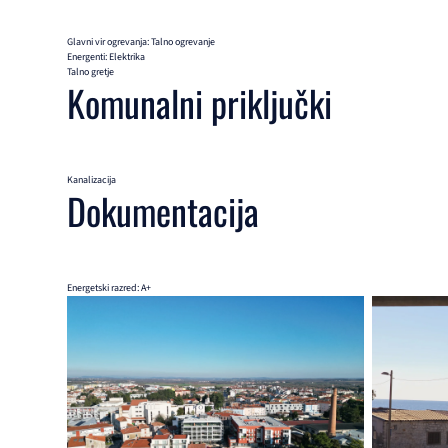
Glavni vir ogrevanja: Talno ogrevanje
Energenti: Elektrika
Talno gretje
Komunalni priključki
Kanalizacija
Dokumentacija
Energetski razred: A+