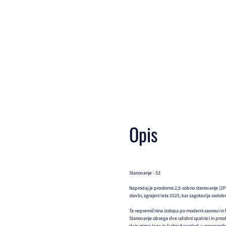
Opis
Stanovanje - S3
Naprodaj je prostorno 2,5-sobno stanovanje (2
stavbi, zgrajeni leta 2025, kar zagotavlja sodob
Ta nepremičnina izstopa po moderni zasnovi in 
Stanovanje obsega dve udobni spalnici in prost