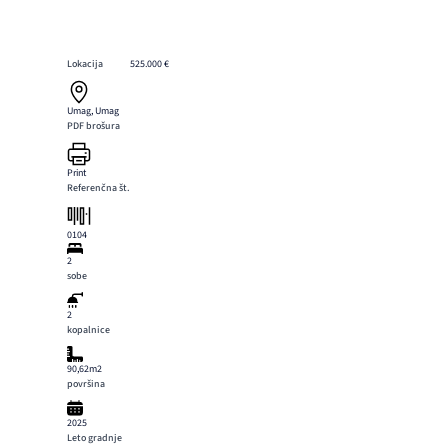
Lokacija
525.000 €
Umag, Umag
PDF brošura
Print
Referenčna št.
0104
2
sobe
2
kopalnice
90,62m2
površina
2025
Leto gradnje