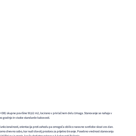
P+DB) skupne površine 90,62 m2, locirano v privlačnem delu Umaga. Stanovanje se nahaja v
no gradnjo in visoke standarde kakovosti.
funkcionalnosti, orientacija proti zahodu pa omogoča obilico naravne svetlobe skozi ves dan.
orno dnevno sobo, kar nudi dovolj prostora za prijetno bivanje. Posebno vrednost stanovanju