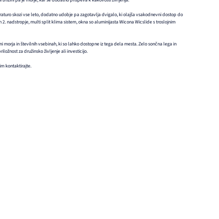
 bližini pa je morje, kar še dodatno prispeva k kakovosti življenja.
raturo skozi vse leto, dodatno udobje pa zagotavlja dvigalo, ki olajša vsakodnevni dostop do
in 2. nadstropje, multi split klima sistem, okna so aluminijasta Wicona Wicslide s troslojnim
žini morja in številnih vsebinah, ki so lahko dostopne iz tega dela mesta. Zelo sončna lega in
ložnost za družinsko življenje ali investicijo.
m kontaktirajte.