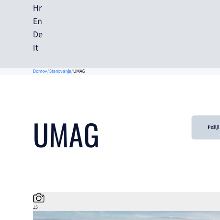
Hr
En
De
It
Domov
Stanovanja
UMAG
UMAG
Pošlj
15