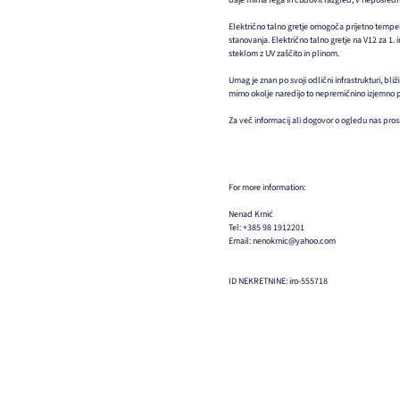
daje mirna lega in čudovit razgled, v neposredni
Električno talno gretje omogoča prijetno tempe
stanovanja. Električno talno gretje na V12 za 1. 
steklom z UV zaščito in plinom.
Umag je znan po svoji odlični infrastrukturi, bli
mirno okolje naredijo to nepremičnino izjemno pri
Za več informacij ali dogovor o ogledu nas prosi
For more information:
Nenad Krnić
Tel: +385 98 1912201
Email: nenokrnic@yahoo.com
ID NEKRETNINE: iro-555718