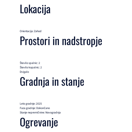
Lokacija
Orientacija: Zahod
Prostori in nadstropje
Število spalnic: 2
Število kopalnic: 2
Dvigalo
Gradnja in stanje
Leto gradnje: 2025
Faza gradnje: Dokončano
Stanje nepremičnine: Novogradnja
Ogrevanje