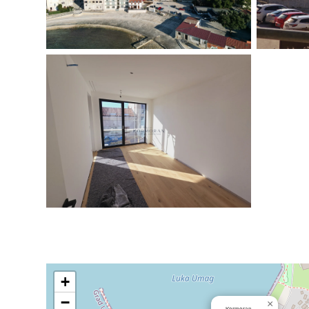
+
−
×
Kormoran