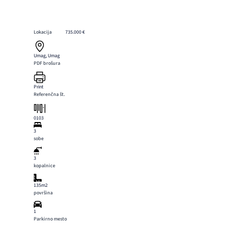
Lokacija
735.000 €
Umag, Umag
PDF brošura
Print
Referenčna št.
0103
3
sobe
3
kopalnice
135m2
površina
1
Parkirno mesto