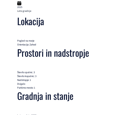
2025
Leto gradnje
Lokacija
Pogled na morje
Orientacija: Zahod
Prostori in nadstropje
Število spalnic: 3
Število kopalnic: 3
Nadstropje: 1
Dvigalo
Parkirno mesto: 1
Gradnja in stanje