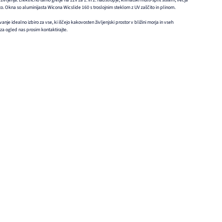
jenja. Električno talno gretje na 12V za 1. in 2. nadstropje, klimatski multi-split sistem, večja
. Okna so aluminijasta Wicona Wicslide 160 s troslojnim steklom z UV zaščito in plinom.
anje idealno izbiro za vse, ki iščejo kakovosten življenjski prostor v bližini morja in vseh
za ogled nas prosim kontaktirajte.