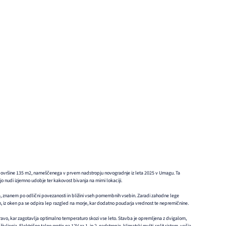
ovršine 135 m2, nameščenega v prvem nadstropju novogradnje iz leta 2025 v Umagu. Ta
 nudi izjemno udobje ter kakovost bivanja na mirni lokaciji.
 znanem po odlični povezanosti in bližini vseh pomembnih vsebin. Zaradi zahodne lege
n, iz oken pa se odpira lep razgled na morje, kar dodatno poudarja vrednost te nepremičnine.
ravo, kar zagotavlja optimalno temperaturo skozi vse leto. Stavba je opremljena z dvigalom,