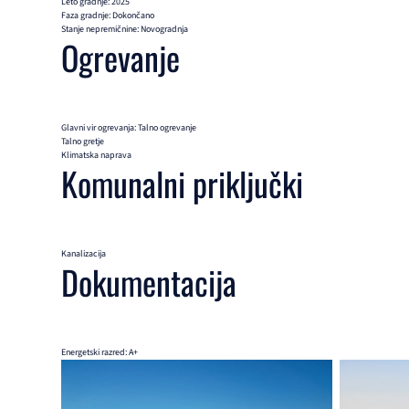
Leto gradnje: 2025
Faza gradnje: Dokončano
Stanje nepremičnine: Novogradnja
Ogrevanje
Glavni vir ogrevanja: Talno ogrevanje
Talno gretje
Klimatska naprava
Komunalni priključki
Kanalizacija
Dokumentacija
Energetski razred: A+