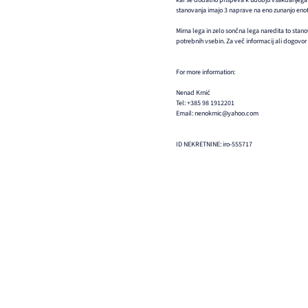
kar še dodatno prispeva k udobju vsakdanjega živl
stanovanja imajo 3 naprave na eno zunanjo enoto
Mirna lega in zelo sončna lega naredita to stanov
potrebnih vsebin. Za več informacij ali dogovor 
For more information:
Nenad Krnić
Tel: +385 98 1912201
Email: nenokrnic@yahoo.com
ID NEKRETNINE: iro-555717