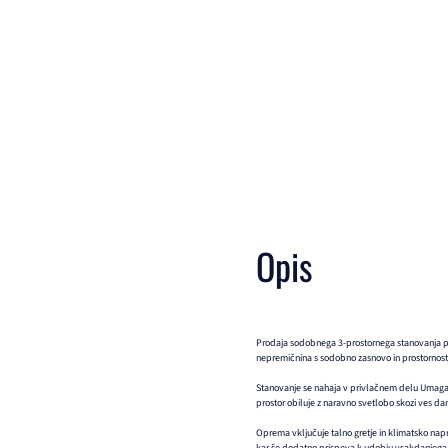
Opis
Prodaja sodobnega 3-prostornega stanovanja p
nepremičnina s sodobno zasnovo in prostornostjo
Stanovanje se nahaja v privlačnem delu Umaga,
prostor obiluje z naravno svetlobo skozi ves da
Oprema vključuje talno gretje in klimatsko nap