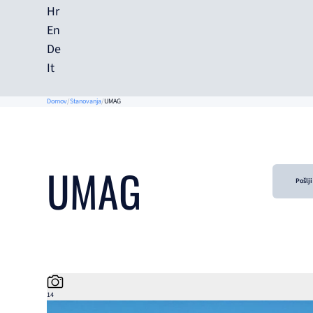
Hr
En
De
It
Domov
Stanovanja
UMAG
UMAG
Pošlj
14