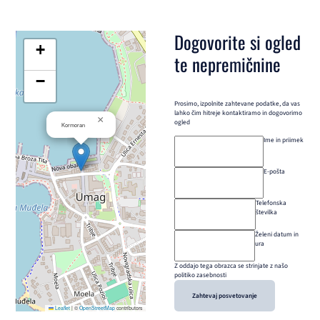
Dogovorite si ogled
+
te nepremičnine
−
Prosimo, izpolnite zahtevane podatke, da vas
lahko čim hitreje kontaktiramo in dogovorimo
×
ogled
Kormoran
Ime in priimek
E-pošta
Telefonska
številka
Želeni datum in
ura
Z oddajo tega obrazca se strinjate z našo
politiko zasebnosti
Zahtevaj posvetovanje
Leaflet
|
©
OpenStreetMap
contributors