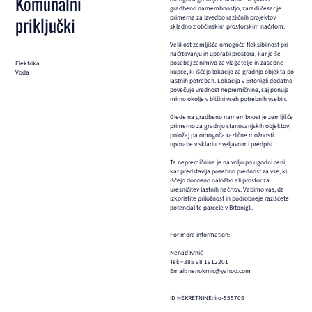
Komunalni
gradbeno namembnostjo, zaradi česar je
priključki
primerna za izvedbo različnih projektov
skladno z občinskim prostorskim načrtom.
Velikost zemljišča omogoča fleksibilnost pri
načrtovanju in uporabi prostora, kar je še
posebej zanimivo za vlagatelje in zasebne
Elektrika
kupce, ki iščejo lokacijo za gradnjo objekta po
Voda
lastnih potrebah. Lokacija v Brtonigli dodatno
povečuje vrednost nepremičnine, saj ponuja
mirno okolje v bližini vseh potrebnih vsebin.
Glede na gradbeno namembnost je zemljišče
primerno za gradnjo stanovanjskih objektov,
položaj pa omogoča različne možnosti
uporabe v skladu z veljavnimi predpisi.
Ta nepremičnina je na voljo po ugodni ceni,
kar predstavlja posebno prednost za vse, ki
iščejo donosno naložbo ali prostor za
uresničitev lastnih načrtov. Vabimo vas, da
izkoristite priložnost in podrobneje raziščete
potencial te parcele v Brtonigli.
For more information:
Nenad Krnić
Tel: +385 98 1912201
Email: nenokrnic@yahoo.com
ID NEKRETNINE: iro-555705