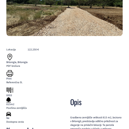
Lokacija
122.250 €
Brtonigla, Brtonigla
PDF brošura
Print
Referenčna št.
0093
Opis
815m2
Površina zemljišča
Gradbeno zemljišče velikosti 815 m2, locirano
Ne
v Brtonigli, predstavlja odlično priložnost za
Dostopna cesta
vlaganje na privlačni lokaciji. Ta parcela
omogoča gradnjo v skladu z veljavno