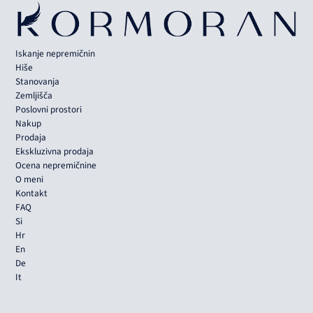
Iskanje nepremičnin
Hiše
Stanovanja
Zemljišča
Poslovni prostori
Nakup
Prodaja
Ekskluzivna prodaja
Ocena nepremičnine
O meni
Kontakt
FAQ
Si
Hr
En
De
It