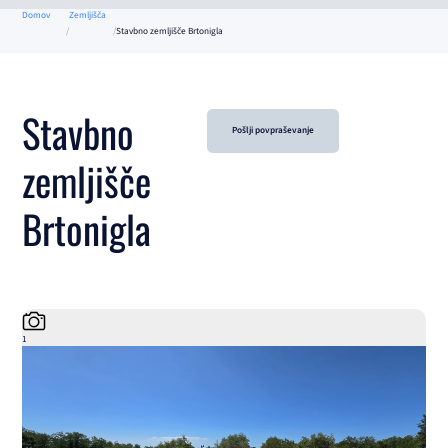
Domov
Zemljišča
Stavbno zemljišče Brtonigla
Stavbno
Pošlji povpraševanje
zemljišče
Brtonigla
1