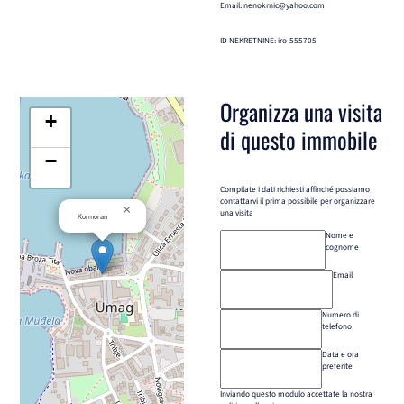
Email: nenokrnic@yahoo.com
ID NEKRETNINE: iro-555705
Organizza una visita
+
di questo immobile
−
Compilate i dati richiesti affinché possiamo
contattarvi il prima possibile per organizzare
×
una visita
Kormoran
Nome e
cognome
Email
Numero di
telefono
Data e ora
preferite
Inviando questo modulo accettate la nostra