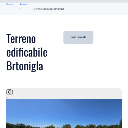
Home
Terreni
Terreno edificabile Brtonigla
Terreno
Invia richiesta
edificabile
Brtonigla
1