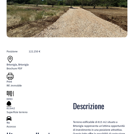
Posizione
122.250 €
Brtonigla, Brtonigla
Brochure PDF
Print
Rif. immobile
0093
Descrizione
815m2
Superficie terreno
Terreno edificabile di 815 m2 situato a
No
Brtonigla rappresenta un’ottima opportunità
Accesso
di investimento in una posizione attrattiva.
Questo lotto offre la possibilità di costruzione