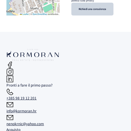
politica sulla privacy
Richiedi una consulenza
Leaflet
|
©
OpenStreetMap
contributors
Pronti a fare il primo passo?
+385 98 19 12 201
info@kormoran.hr
nenokrnic@yahoo.com
Acquisto