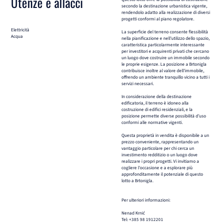
Utenze e allacci
secondo la destinazione urbanistica vigente,
rendendolo adatto alla realizzazione di diversi
progetti conformi al piano regolatore.
Elettricità
La superficie del terreno consente flessibilità
Acqua
nella pianificazione e nell’utilizzo dello spazio,
caratteristica particolarmente interessante
per investitori e acquirenti privati che cercano
un luogo dove costruire un immobile secondo
le proprie esigenze. La posizione a Brtonigla
contribuisce inoltre al valore dell’immobile,
offrendo un ambiente tranquillo vicino a tutti i
servizi necessari.
In considerazione della destinazione
edificatoria, il terreno è idoneo alla
costruzione di edifici residenziali, e la
posizione permette diverse possibilità d’uso
conformi alle normative vigenti.
Questa proprietà in vendita è disponibile a un
prezzo conveniente, rappresentando un
vantaggio particolare per chi cerca un
investimento redditizio o un luogo dove
realizzare i propri progetti. Vi invitiamo a
cogliere l’occasione e a esplorare più
approfonditamente il potenziale di questo
lotto a Brtonigla.
Per ulteriori informazioni:
Nenad Krnić
Tel: +385 98 1912201