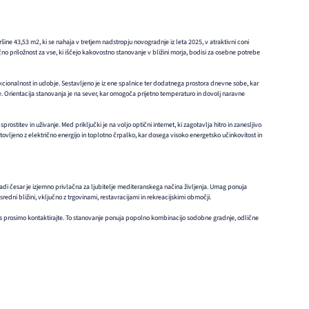
ne 43,53 m2, ki se nahaja v tretjem nadstropju novogradnje iz leta 2025, v atraktivni coni
 priložnost za vse, ki iščejo kakovostno stanovanje v bližini morja, bodisi za osebne potrebe
cionalnost in udobje. Sestavljeno je iz ene spalnice ter dodatnega prostora dnevne sobe, kar
e. Orientacija stanovanja je na sever, kar omogoča prijetno temperaturo in dovolj naravne
rostitev in uživanje. Med priključki je na voljo optični internet, ki zagotavlja hitro in zanesljivo
ovljeno z električno energijo in toplotno črpalko, kar dosega visoko energetsko učinkovitost in
radi česar je izjemno privlačna za ljubitelje mediteranskega načina življenja. Umag ponuja
redni bližini, vključno z trgovinami, restavracijami in rekreacijskimi območji.
s prosimo kontaktirajte. To stanovanje ponuja popolno kombinacijo sodobne gradnje, odlične