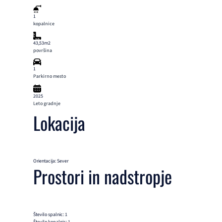
1
kopalnice
43,53m2
površina
1
Parkirno mesto
2025
Leto gradnje
Lokacija
Orientacija: Sever
Prostori in nadstropje
Število spalnic: 1
Število kopalnic: 1