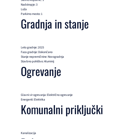
Nadstropje: 3
Loža
Parkirno mesto: 1
Gradnja in stanje
Leto gradnje: 2025
Faza gradnje: Dokončano
Stanje nepremičnine: Novogradnja
Stavbno pohištvo: Aluminij
Ogrevanje
Glavni vir ogrevanja: Električno ogrevanje
Energenti: Elektrika
Komunalni priključki
Kanalizacija