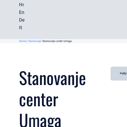
Hr
En
De
It
Domov
Stanovanja
Stanovanje center Umaga
Stanovanje
Pošlj
center
Umaga