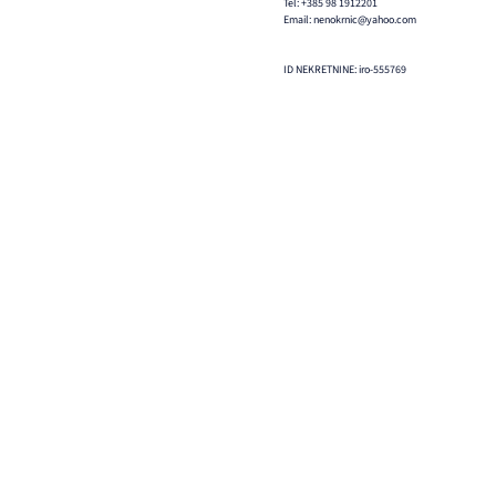
Tel: +385 98 1912201
Email: nenokrnic@yahoo.com
ID NEKRETNINE: iro-555769