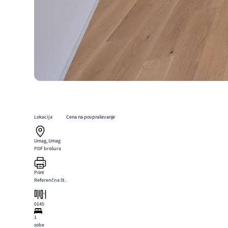
Lokacija
Cena na povpraševanje
Umag, Umag
PDF brošura
Print
Referenčna št.
0145
1
sobe