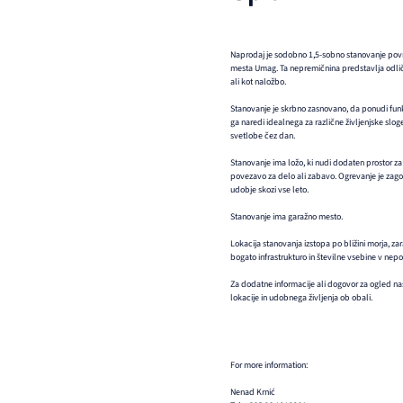
Naprodaj je sodobno 1,5-sobno stanovanje površi
mesta Umag. Ta nepremičnina predstavlja odlično
ali kot naložbo.
Stanovanje je skrbno zasnovano, da ponudi funk
ga naredi idealnega za različne življenjske slog
svetlobe čez dan.
Stanovanje ima ložo, ki nudi dodaten prostor za sp
povezavo za delo ali zabavo. Ogrevanje je zagot
udobje skozi vse leto.
Stanovanje ima garažno mesto.
Lokacija stanovanja izstopa po bližini morja, za
bogato infrastrukturo in številne vsebine v nepos
Za dodatne informacije ali dogovor za ogled na
lokacije in udobnega življenja ob obali.
For more information:
Nenad Krnić