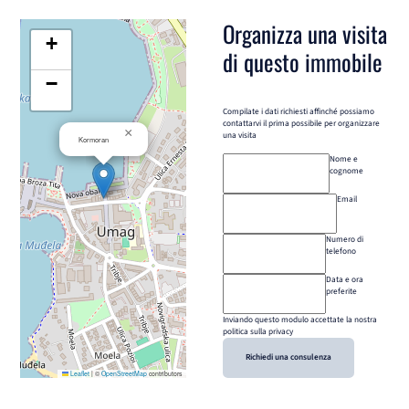
Organizza una visita
+
di questo immobile
−
Compilate i dati richiesti affinché possiamo
contattarvi il prima possibile per organizzare
×
una visita
Kormoran
Nome e
cognome
Email
Numero di
telefono
Data e ora
preferite
Inviando questo modulo accettate la nostra
politica sulla privacy
Richiedi una consulenza
Leaflet
|
©
OpenStreetMap
contributors