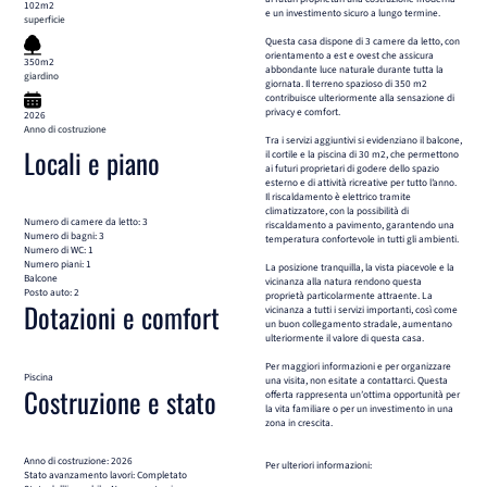
102m2
e un investimento sicuro a lungo termine.
superficie
Questa casa dispone di 3 camere da letto, con
orientamento a est e ovest che assicura
350m2
abbondante luce naturale durante tutta la
giardino
giornata. Il terreno spazioso di 350 m2
contribuisce ulteriormente alla sensazione di
privacy e comfort.
2026
Anno di costruzione
Tra i servizi aggiuntivi si evidenziano il balcone,
Locali e piano
il cortile e la piscina di 30 m2, che permettono
ai futuri proprietari di godere dello spazio
esterno e di attività ricreative per tutto l’anno.
Il riscaldamento è elettrico tramite
climatizzatore, con la possibilità di
Numero di camere da letto: 3
riscaldamento a pavimento, garantendo una
Numero di bagni: 3
temperatura confortevole in tutti gli ambienti.
Numero di WC: 1
Numero piani: 1
La posizione tranquilla, la vista piacevole e la
Balcone
vicinanza alla natura rendono questa
Posto auto: 2
proprietà particolarmente attraente. La
Dotazioni e comfort
vicinanza a tutti i servizi importanti, così come
un buon collegamento stradale, aumentano
ulteriormente il valore di questa casa.
Per maggiori informazioni e per organizzare
Piscina
una visita, non esitate a contattarci. Questa
Costruzione e stato
offerta rappresenta un’ottima opportunità per
la vita familiare o per un investimento in una
zona in crescita.
Anno di costruzione: 2026
Per ulteriori informazioni:
Stato avanzamento lavori: Completato