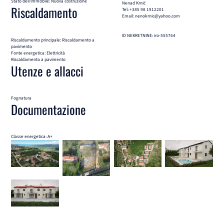
Stato dell'immobile: Nuova costruzione
Nenad Krnić
Riscaldamento
Tel: +385 98 1912201
Email: nenokrnic@yahoo.com
ID NEKRETNINE: iro-555764
Riscaldamento principale: Riscaldamento a
pavimento
Fonte energetica: Elettricità
Riscaldamento a pavimento
Utenze e allacci
Fognatura
Documentazione
Classe energetica: A+