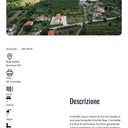
Posizione
365.000 €
Buje, Kaštel
Brochure PDF
Print
Rif. immobile
0141
Descrizione
3
stanze
3
In vendita casa a schiera di 102 m2, situata in
bagni
una zona tranquilla di Kaštel, Buje. L’immobile
è in fase di costruzione nel 2026, garantendo
ai futuri proprietari una costruzione moderna