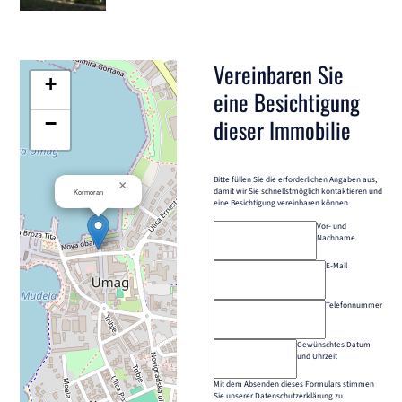
Vereinbaren Sie
+
eine Besichtigung
−
dieser Immobilie
Bitte füllen Sie die erforderlichen Angaben aus,
×
damit wir Sie schnellstmöglich kontaktieren und
Kormoran
eine Besichtigung vereinbaren können
Vor- und
Nachname
E-Mail
Telefonnummer
Gewünschtes Datum
und Uhrzeit
Mit dem Absenden dieses Formulars stimmen
Sie unserer Datenschutzerklärung zu