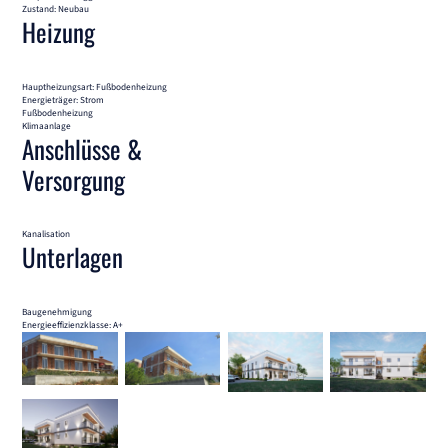
Zustand: Neubau
Heizung
Hauptheizungsart: Fußbodenheizung
Energieträger: Strom
Fußbodenheizung
Klimaanlage
Anschlüsse &
Versorgung
Kanalisation
Unterlagen
Baugenehmigung
Energieeffizienzklasse: A+