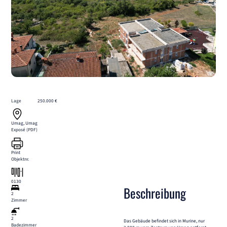
Lage
250.000 €
Umag, Umag
Exposé (PDF)
Print
Objektnr.
0130
Beschreibung
2
Zimmer
2
Das Gebäude befindet sich in Murine, nur
Badezimmer