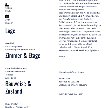
2.000 m vom Zentrum von Umag entfernt.
Das Gebäude besteht aus 8 Wohneinheiten,
davon 4 Einheiten im Erdgeschoss und 4
72,6m2
Einheiten im Obergeschoss.
Fläche
Jede Wohnung ist auf ihre Weise einzigartig
und bietet Meerblick. Die Wohnung besteht
aus Flur, Wohnzimmer mit Küche, 2
2024
Schlafzimmern, 2 Badezimmern und einer
Baujahr
Terrasse von 11,88 m2. Außerdem verfügt sie
Lage
über einen Kellerraum von 11 m2. Jeder
Wohnung ist ein Parkplatz zugeordnet sowie
die Möglichkeit, ein Elektroauto zu laden. Die
Wohnung ist mit Fußbodenheizung und
Inverter-Klimaanlage (Heizung, Kühlung)
Meerblick
ausgestattet. In der Nähe des Objekts
Ausrichtung: West
befinden sich: 1.000 m Strand, 50 m
Entfernung zum Strand: 1000 m
Restaurant, 50 m Bäckerei, 50 m Spielplatz.
Zimmer & Etage
Einheit D
Anzahl Schlafzimmer: 2
Anzahl Badezimmer: 2
Für weitere informationen:
Terrasse
Abstellraum
Nenad Krnić
Bauweise &
Tel: +385 98 1912201
Email: nenokrnic@yahoo.com
Zustand
ID NEKRETNINE: iro-555751
Baujahr: 2024
Bauphase: Fertiggestellt