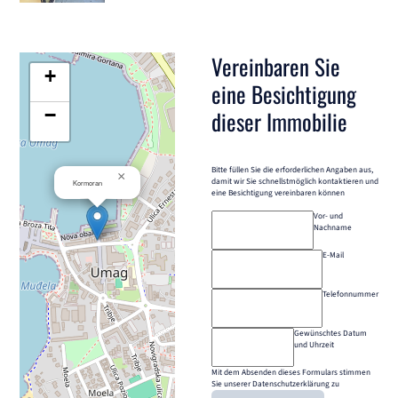
Vereinbaren Sie
+
eine Besichtigung
−
dieser Immobilie
Bitte füllen Sie die erforderlichen Angaben aus,
×
damit wir Sie schnellstmöglich kontaktieren und
Kormoran
eine Besichtigung vereinbaren können
Vor- und
Nachname
E-Mail
Telefonnummer
Gewünschtes Datum
und Uhrzeit
Mit dem Absenden dieses Formulars stimmen
Sie unserer Datenschutzerklärung zu