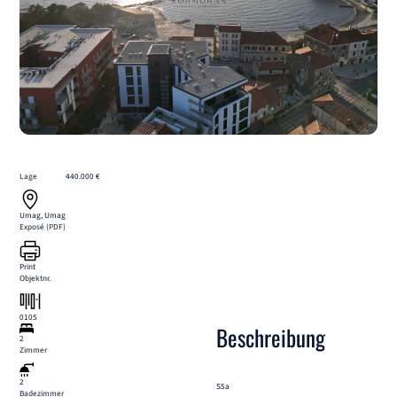
Lage
440.000 €
Umag, Umag
Exposé (PDF)
Print
Objektnr.
0105
Beschreibung
2
Zimmer
2
S5a
Badezimmer