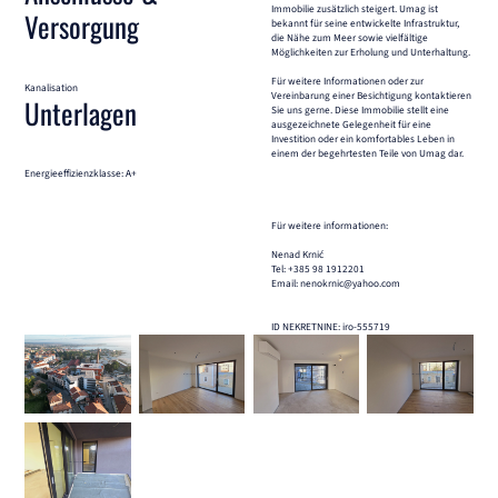
Immobilie zusätzlich steigert. Umag ist
Versorgung
bekannt für seine entwickelte Infrastruktur,
die Nähe zum Meer sowie vielfältige
Möglichkeiten zur Erholung und Unterhaltung.
Für weitere Informationen oder zur
Kanalisation
Vereinbarung einer Besichtigung kontaktieren
Unterlagen
Sie uns gerne. Diese Immobilie stellt eine
ausgezeichnete Gelegenheit für eine
Investition oder ein komfortables Leben in
einem der begehrtesten Teile von Umag dar.
Energieeffizienzklasse: A+
Für weitere informationen:
Nenad Krnić
Tel: +385 98 1912201
Email: nenokrnic@yahoo.com
ID NEKRETNINE: iro-555719