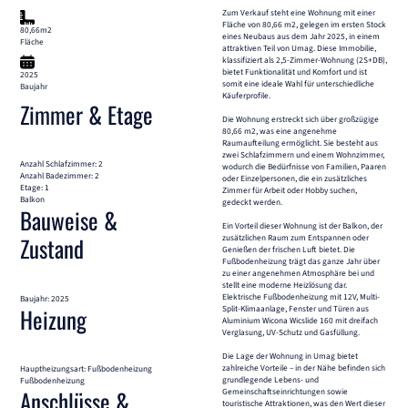
Zum Verkauf steht eine Wohnung mit einer
Fläche von 80,66 m2, gelegen im ersten Stock
80,66m2
eines Neubaus aus dem Jahr 2025, in einem
Fläche
attraktiven Teil von Umag. Diese Immobilie,
klassifiziert als 2,5-Zimmer-Wohnung (2S+DB),
bietet Funktionalität und Komfort und ist
2025
somit eine ideale Wahl für unterschiedliche
Baujahr
Käuferprofile.
Zimmer & Etage
Die Wohnung erstreckt sich über großzügige
80,66 m2, was eine angenehme
Raumaufteilung ermöglicht. Sie besteht aus
zwei Schlafzimmern und einem Wohnzimmer,
Anzahl Schlafzimmer: 2
wodurch die Bedürfnisse von Familien, Paaren
Anzahl Badezimmer: 2
oder Einzelpersonen, die ein zusätzliches
Etage: 1
Zimmer für Arbeit oder Hobby suchen,
Balkon
gedeckt werden.
Bauweise &
Ein Vorteil dieser Wohnung ist der Balkon, der
zusätzlichen Raum zum Entspannen oder
Zustand
Genießen der frischen Luft bietet. Die
Fußbodenheizung trägt das ganze Jahr über
zu einer angenehmen Atmosphäre bei und
stellt eine moderne Heizlösung dar.
Elektrische Fußbodenheizung mit 12V, Multi-
Baujahr: 2025
Heizung
Split-Klimaanlage, Fenster und Türen aus
Aluminium Wicona Wicslide 160 mit dreifach
Verglasung, UV-Schutz und Gasfüllung.
Die Lage der Wohnung in Umag bietet
zahlreiche Vorteile – in der Nähe befinden sich
Hauptheizungsart: Fußbodenheizung
grundlegende Lebens- und
Fußbodenheizung
Anschlüsse &
Gemeinschaftseinrichtungen sowie
touristische Attraktionen, was den Wert dieser