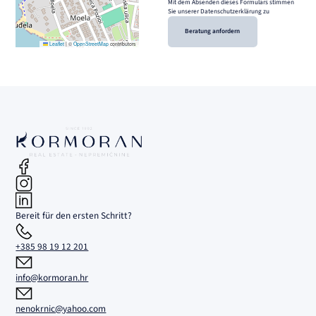
Mit dem Absenden dieses Formulars stimmen
Sie unserer Datenschutzerklärung zu
Beratung anfordern
Leaflet
|
©
OpenStreetMap
contributors
Bereit für den ersten Schritt?
+385 98 19 12 201
info@kormoran.hr
nenokrnic@yahoo.com