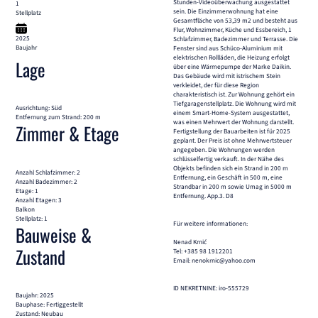
Stunden-Videoüberwachung ausgestattet
1
sein. Die Einzimmerwohnung hat eine
Stellplatz
Gesamtfläche von 53,39 m2 und besteht aus
Flur, Wohnzimmer, Küche und Essbereich, 1
2025
Schlafzimmer, Badezimmer und Terrasse. Die
Baujahr
Fenster sind aus Schüco-Aluminium mit
elektrischen Rollläden, die Heizung erfolgt
Lage
über eine Wärmepumpe der Marke Daikin.
Das Gebäude wird mit istrischem Stein
verkleidet, der für diese Region
charakteristisch ist. Zur Wohnung gehört ein
Tiefgaragenstellplatz. Die Wohnung wird mit
Ausrichtung: Süd
einem Smart-Home-System ausgestattet,
Entfernung zum Strand: 200 m
was einen Mehrwert der Wohnung darstellt.
Zimmer & Etage
Fertigstellung der Bauarbeiten ist für 2025
geplant. Der Preis ist ohne Mehrwertsteuer
angegeben. Die Wohnungen werden
schlüsselfertig verkauft. In der Nähe des
Objekts befinden sich ein Strand in 200 m
Anzahl Schlafzimmer: 2
Entfernung, ein Geschäft in 500 m, eine
Anzahl Badezimmer: 2
Strandbar in 200 m sowie Umag in 5000 m
Etage: 1
Entfernung. App.3. D8
Anzahl Etagen: 3
Balkon
Stellplatz: 1
Für weitere informationen:
Bauweise &
Nenad Krnić
Zustand
Tel: +385 98 1912201
Email: nenokrnic@yahoo.com
ID NEKRETNINE: iro-555729
Baujahr: 2025
Bauphase: Fertiggestellt
Zustand: Neubau