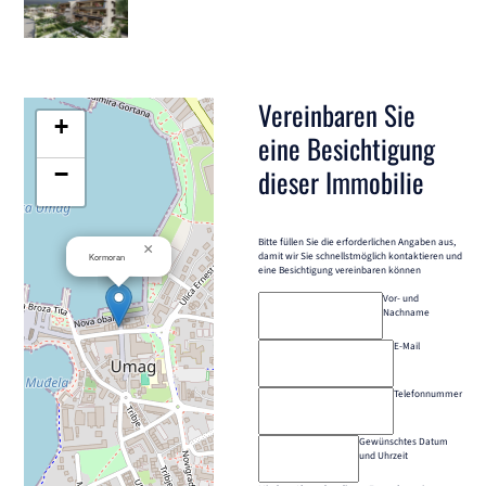
Vereinbaren Sie
+
eine Besichtigung
−
dieser Immobilie
Bitte füllen Sie die erforderlichen Angaben aus,
×
damit wir Sie schnellstmöglich kontaktieren und
Kormoran
eine Besichtigung vereinbaren können
Vor- und
Nachname
E-Mail
Telefonnummer
Gewünschtes Datum
und Uhrzeit