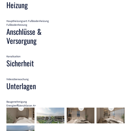
Heizung
Hauptheizungsart: Fußbodenheizung
Fußbodenheizung
Anschlüsse &
Versorgung
Kanalisation
Sicherheit
Videoüberwachung
Unterlagen
Baugenehmigung
Energieeffizienzklasse: A+