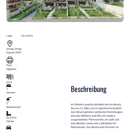
Lage
611.915 €
Umag, Umag
Exposé (PDF)
Print
Objektnr.
0114
Beschreibung
2
Zimmer
2
Im Ortsteil Lovrečica befindet sich ein Resort,
Badezimmer
das aus 21 Villen und 16 Apartments besteht.
Zum Resort gehören zahlreiche Einrichtungen,
darunter Wellness und SPA, ein modern
82,23m2
ausgestattetes Fitnesscenter, ein Café und
Fläche
eine Weinbar sowie eine Ladestation für
Elektroautos. Das Resort wird mit einer 24-